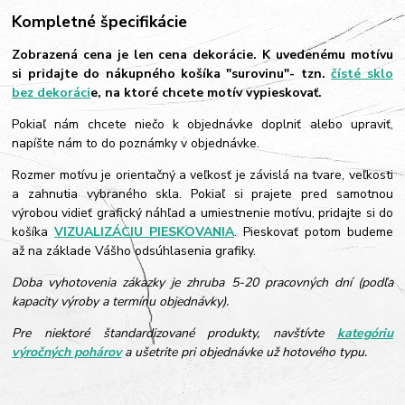
Kompletné špecifikácie
Zobrazená cena je len cena dekorácie. K uvedenému motívu
si pridajte do nákupného košíka "surovinu"- tzn.
čísté sklo
bez dekoráci
e, na ktoré chcete motív vypieskovať.
Pokiaľ nám chcete niečo k objednávke doplniť alebo upraviť,
napíšte nám to do poznámky v objednávke.
Rozmer motívu je orientačný a veľkosť je závislá na tvare, veľkosti
a zahnutia vybraného skla. Pokiaľ si prajete pred samotnou
výrobou vidieť grafický náhľad a umiestnenie motívu, pridajte si do
košíka
VIZUALIZÁCIU PIESKOVANIA
. Pieskovať potom budeme
až na základe Vášho odsúhlasenia grafiky.
Doba vyhotovenia zákazky je zhruba 5-20 pracovných dní (podľa
kapacity výroby a termínu objednávky).
Pre niektoré štandardizované produkty, navštívte
kategóriu
výročných pohárov
a ušetrite pri objednávke už hotového typu.