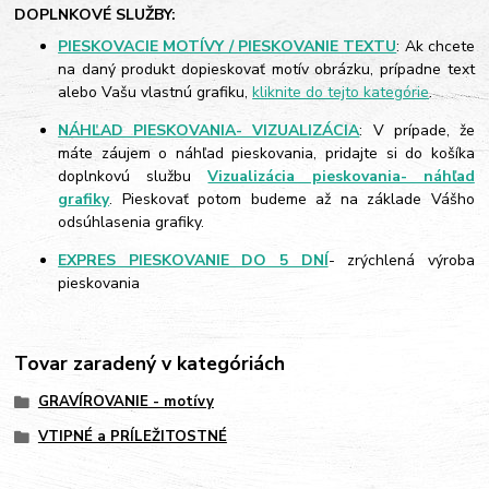
DOPLNKOVÉ SLUŽBY:
PIESKOVACIE MOTÍVY / PIESKOVANIE TEXTU
: Ak chcete
na daný produkt dopieskovať motív obrázku, prípadne text
alebo Vašu vlastnú grafiku,
kliknite do tejto kategórie
.
NÁHĽAD PIESKOVANIA- VIZUALIZÁCIA
: V prípade, že
máte záujem o náhľad pieskovania, pridajte si do košíka
doplnkovú službu
Vizualizácia pieskovania- náhľad
grafiky
. Pieskovať potom budeme až na základe Vášho
odsúhlasenia grafiky.
EXPRES PIESKOVANIE DO 5 DNÍ
- zrýchlená výroba
pieskovania
Tovar zaradený v kategóriách
GRAVÍROVANIE - motívy
VTIPNÉ a PRÍLEŽITOSTNÉ