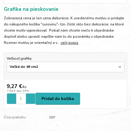
Grafika na pieskovanie
Zobrazená cena je len cena dekorácie. K uvedenému motívu si pridajte
do nákupného košíka "surovinu"- tzn. čísté sklo bez dekorácie, na ktoré
chcete motív vypieskovať. Pokiaľ nám chcete niečo k objednávke
doplniť alebo upraviť, napíšte nám to do poznámky v objednávke.
Rozmer motívu je orientačný a v...
celý popis
Veľkosť grafiky
9,27 €
/
ks
7,54 €
bez DPH
Pridať do košíka
Číslo produktu:
SEF