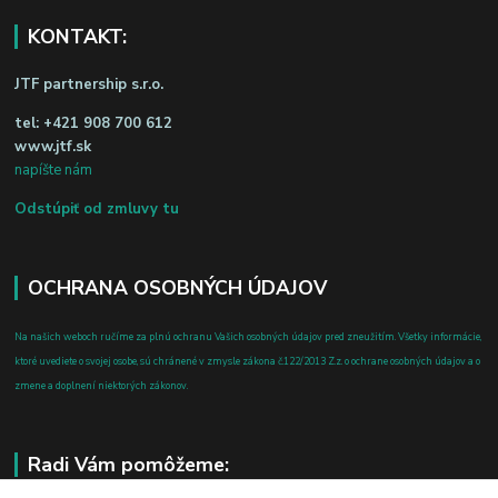
KONTAKT:
JTF partnership s.r.o.
tel:
+421 908 700 612
www.jtf.sk
napíšte nám
Odstúpiť od zmluvy tu
OCHRANA OSOBNÝCH ÚDAJOV
Na našich weboch ručíme za plnú ochranu Vašich osobných údajov pred zneužitím. Všetky informácie,
ktoré uvediete o svojej osobe, sú chránené v zmysle zákona č.122/2013 Z.z. o ochrane osobných údajov a o
zmene a doplnení niektorých zákonov.
Radi Vám pomôžeme: