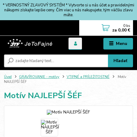
* VERNOSTNÝ ZĽAVOVÝ SYSTÉM * Vytvorte si u nás účet a pravidelnými
nákupmi získajte lepšie ceny. Čím viac u nás nakupujete, tým väčšiu zľavu
máte.
0
ks
za
0,00 €
Menu
Hľadať
Úvod
GRAVÍROVANIE - motívy
VTIPNÉ a PRÍLEŽITOSTNÉ
Motív
NAJLEPŠÍ ŠÉF
Motív NAJLEPŠÍ ŠÉF