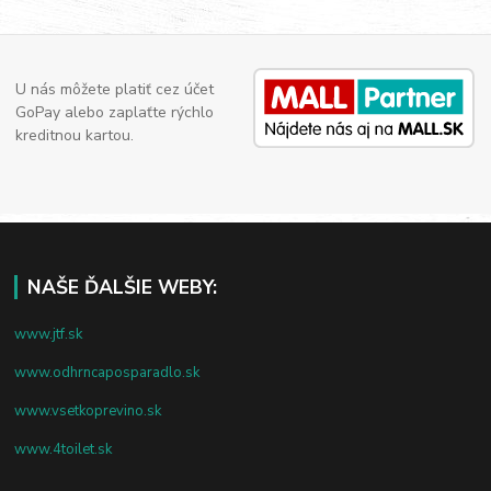
U nás môžete platiť cez účet
GoPay alebo zaplaťte rýchlo
kreditnou kartou.
NAŠE ĎALŠIE WEBY:
www.jtf.sk
www.odhrncaposparadlo.sk
www.vsetkoprevino.sk
www.4toilet.sk