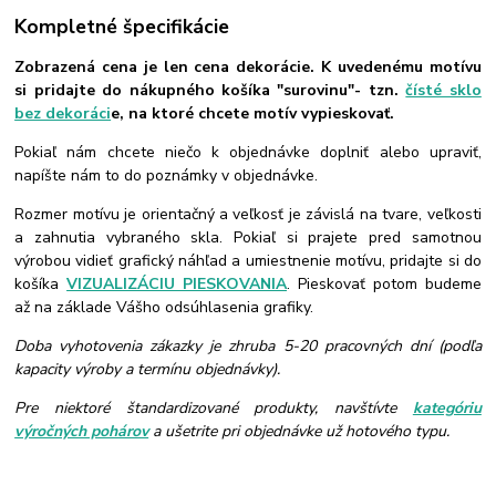
Kompletné špecifikácie
Zobrazená cena je len cena dekorácie. K uvedenému motívu
si pridajte do nákupného košíka "surovinu"- tzn.
čísté sklo
bez dekoráci
e, na ktoré chcete motív vypieskovať.
Pokiaľ nám chcete niečo k objednávke doplniť alebo upraviť,
napíšte nám to do poznámky v objednávke.
Rozmer motívu je orientačný a veľkosť je závislá na tvare, veľkosti
a zahnutia vybraného skla. Pokiaľ si prajete pred samotnou
výrobou vidieť grafický náhľad a umiestnenie motívu, pridajte si do
košíka
VIZUALIZÁCIU PIESKOVANIA
. Pieskovať potom budeme
až na základe Vášho odsúhlasenia grafiky.
Doba vyhotovenia zákazky je zhruba 5-20 pracovných dní (podľa
kapacity výroby a termínu objednávky).
Pre niektoré štandardizované produkty, navštívte
kategóriu
výročných pohárov
a ušetrite pri objednávke už hotového typu.