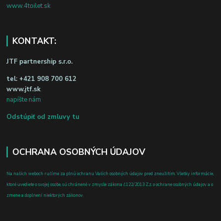
www.4toilet.sk
KONTAKT:
JTF partnership s.r.o.
tel:
+421 908 700 612
www.jtf.sk
napíšte nám
Odstúpiť od zmluvy tu
OCHRANA OSOBNÝCH ÚDAJOV
Na našich weboch ručíme za plnú ochranu Vašich osobných údajov pred zneužitím. Všetky informácie,
ktoré uvediete o svojej osobe, sú chránené v zmysle zákona č.122/2013 Z.z. o ochrane osobných údajov a o
zmene a doplnení niektorých zákonov.