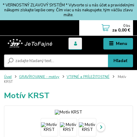
* VERNOSTNÝ ZĽAVOVÝ SYSTÉM * Vytvorte si u nás účet a pravidelnými
nákupmi získajte lepšie ceny. Čím viac u nás nakupujete, tým väčšiu zľavu
máte.
0
ks
za
0,00 €
Menu
Hľadať
Úvod
GRAVÍROVANIE - motívy
VTIPNÉ a PRÍLEŽITOSTNÉ
Motív
KRST
Motív KRST