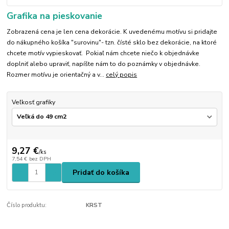
Grafika na pieskovanie
Zobrazená cena je len cena dekorácie. K uvedenému motívu si pridajte
do nákupného košíka "surovinu"- tzn. čísté sklo bez dekorácie, na ktoré
chcete motív vypieskovať. Pokiaľ nám chcete niečo k objednávke
doplniť alebo upraviť, napíšte nám to do poznámky v objednávke.
Rozmer motívu je orientačný a v...
celý popis
Veľkosť grafiky
9,27 €
/
ks
7,54 €
bez DPH
Pridať do košíka
Číslo produktu:
KRST