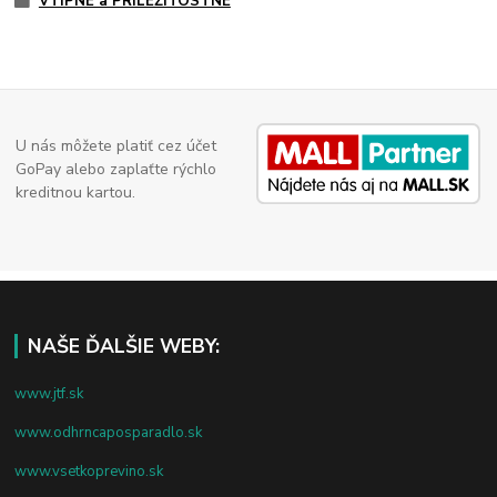
VTIPNÉ a PRÍLEŽITOSTNÉ
U nás môžete platiť cez účet
GoPay alebo zaplaťte rýchlo
kreditnou kartou.
NAŠE ĎALŠIE WEBY:
www.jtf.sk
www.odhrncaposparadlo.sk
www.vsetkoprevino.sk