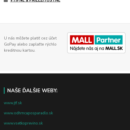
VTIPNÉ a PRÍLEŽITOSTNÉ
U nás môžete platiť cez účet
GoPay alebo zaplaťte rýchlo
kreditnou kartou.
NAŠE ĎALŠIE WEBY:
www.jtf.sk
www.odhrncaposparadlo.sk
www.vsetkoprevino.sk