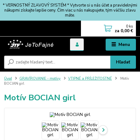
* VERNOSTNÝ ZĽAVOVÝ SYSTÉM * Vytvorte si u nás účet a pravidelnými
nákupmi získajte lepšie ceny. Čím viac u nás nakupujete, tým väčšiu zľavu
máte.
0
ks
za
0,00 €
Menu
Hľadať
Úvod
GRAVÍROVANIE - motívy
VTIPNÉ a PRÍLEŽITOSTNÉ
Motív
BOCIAN girl
Motív BOCIAN girl