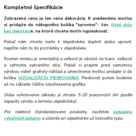
Kompletné špecifikácie
Zobrazená cena je len cena dekorácie. K uvedenému motívu
si pridajte do nákupného košíka "surovinu"- tzn.
čísté sklo
bez dekoráci
e, na ktoré chcete motív vypieskovať.
Pokiaľ nám chcete niečo k objednávke doplniť alebo upraviť,
napíšte nám to do poznámky v objednávke.
Rozmer motívu je orientačný a veľkosť je závislá na tvare, veľkosti
a zahnutia vybraného skla. Pokiaľ si prajete pred samotnou
výrobou vidieť grafický náhľad a umiestnenie motívu, pridajte si do
košíka
VIZUALIZÁCIU PIESKOVANIA
. Pieskovať potom budeme
až na základe Vášho odsúhlasenia grafiky.
Doba vyhotovenia zákazky je zhruba 5-20 pracovných dní (podľa
kapacity výroby a termínu objednávky).
Pre niektoré štandardizované produkty, navštívte
kategóriu
výročných pohárov
a ušetrite pri objednávke už hotového typu.