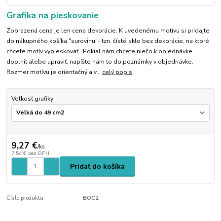
Grafika na pieskovanie
Zobrazená cena je len cena dekorácie. K uvedenému motívu si pridajte
do nákupného košíka "surovinu"- tzn. čísté sklo bez dekorácie, na ktoré
chcete motív vypieskovať. Pokiaľ nám chcete niečo k objednávke
doplniť alebo upraviť, napíšte nám to do poznámky v objednávke.
Rozmer motívu je orientačný a v...
celý popis
Veľkosť grafiky
9,27 €
/
ks
7,54 €
bez DPH
Pridať do košíka
Číslo produktu:
BOC2