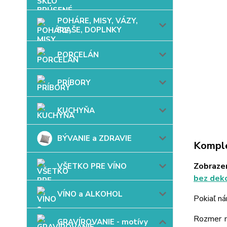
POHÁRE, MISY, VÁZY,
FĽAŠE, DOPLNKY
PORCELÁN
PRÍBORY
KUCHYŇA
BÝVANIE a ZDRAVIE
Komple
Zobrazen
VŠETKO PRE VÍNO
bez deko
VÍNO a ALKOHOL
Pokiaľ ná
Rozmer mo
GRAVÍROVANIE - motívy