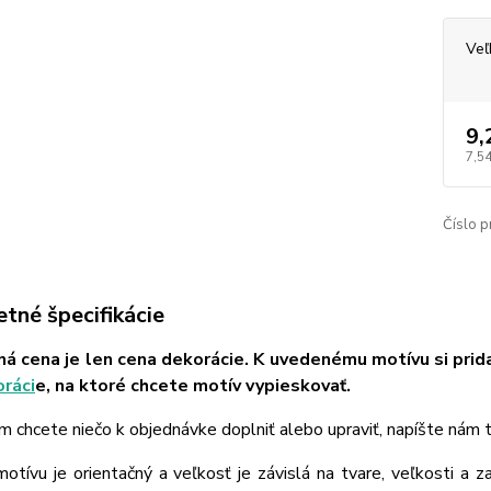
Veľ
9,
7,54
Číslo p
tné špecifikácie
á cena je len cena dekorácie. K uvedenému motívu si prid
ráci
e, na ktoré chcete motív vypieskovať.
m chcete niečo k objednávke doplniť alebo upraviť, napíšte nám
tívu je orientačný a veľkosť je závislá na tvare, veľkosti a z