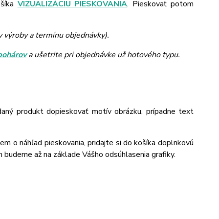
ošíka
VIZUALIZÁCIU PIESKOVANIA
. Pieskovať potom
y výroby a termínu objednávky).
pohárov
a ušetrite pri objednávke už hotového typu.
daný produkt dopieskovať motív obrázku, prípadne text
jem o náhľad pieskovania, pridajte si do košíka doplnkovú
m budeme až na základe Vášho odsúhlasenia grafiky.