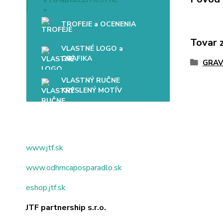
TROFEJE a OCENENIA
Tovar 
VLASTNÉ LOGO a
GRAFIKA
GRAV
VLASTNÝ RUČNE
KRESLENÝ MOTÍV
www.jtf.sk
www.odhrncaposparadlo.sk
eshop.jtf.sk
JTF partnership s.r.o.