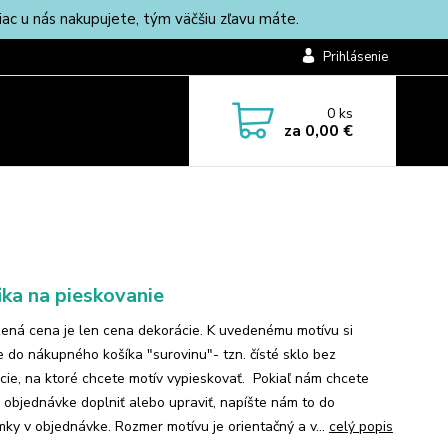
c u nás nakupujete, tým väčšiu zľavu máte.
Prihlásenie
0
ks
za
0,00 €
ika na pieskovanie
ená cena je len cena dekorácie. K uvedenému motívu si
te do nákupného košíka "surovinu"- tzn. čísté sklo bez
cie, na ktoré chcete motív vypieskovať. Pokiaľ nám chcete
k objednávke doplniť alebo upraviť, napíšte nám to do
ky v objednávke. Rozmer motívu je orientačný a v...
celý popis