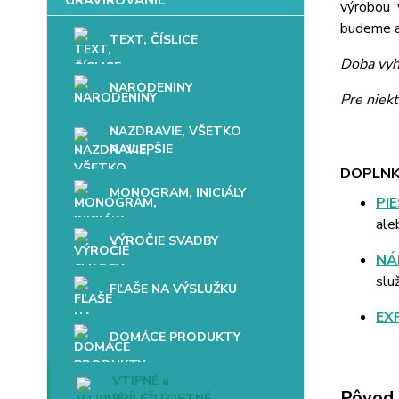
výrobou 
budeme až
TEXT, ČÍSLICE
Doba vyh
NARODENINY
Pre niek
NAZDRAVIE, VŠETKO
NAJLEPŠIE
DOPLNK
MONOGRAM, INICIÁLY
PI
ale
VÝROČIE SVADBY
NÁ
slu
FĽAŠE NA VÝSLUŽKU
EX
DOMÁCE PRODUKTY
VTIPNÉ a
Pôvod 
PRÍLEŽITOSTNÉ