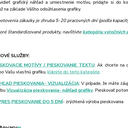
vidieť grafický náhľad a umiestnenie motívu, pridajte si do k
 na základe Vášho odsúhlasenia grafiky.
otovenia zákazky je zhruba 5-20 pracovných dní (podľa kapacit
toré štandardizované produkty, navštívte
kategóriu výročných 
OVÉ SLUŽBY:
ESKOVACIE MOTÍVY / PIESKOVANIE TEXTU
: Ak chcete na 
bo Vašu vlastnú grafiku,
kliknite do tejto kategórie
.
HĽAD PIESKOVANIA- VIZUALIZÁCIA
: V prípade, že máte záu
žbu
Vizualizácia pieskovania- náhľad grafiky
. Pieskovať poto
PRES PIESKOVANIE DO 5 DNÍ
- zrýchlená výroba pieskovania
tovaru