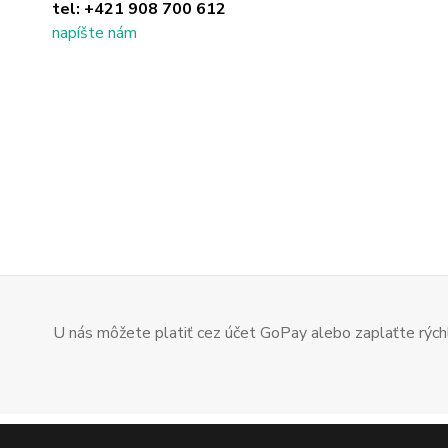
tel:
+421 908 700 612
napíšte nám
U nás môžete platiť cez účet GoPay alebo zaplaťte rýchl