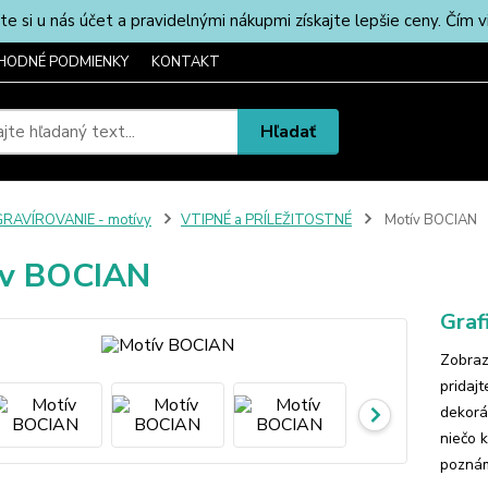
u nás účet a pravidelnými nákupmi získajte lepšie ceny. Čím via
HODNÉ PODMIENKY
KONTAKT
Hľadať
RAVÍROVANIE - motívy
VTIPNÉ a PRÍLEŽITOSTNÉ
Motív BOCIAN
ív BOCIAN
Graf
Zobraz
pridaj
dekorá
niečo 
poznám