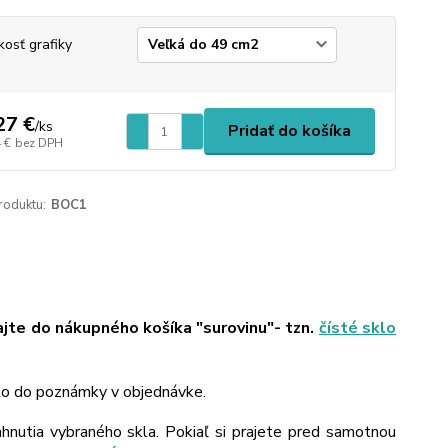
kosť grafiky
27 €
/
ks
Pridať do košíka
 €
bez DPH
roduktu:
BOC1
ajte do nákupného košíka "surovinu"- tzn.
čísté sklo
 to do poznámky v objednávke.
ahnutia vybraného skla. Pokiaľ si prajete pred samotnou