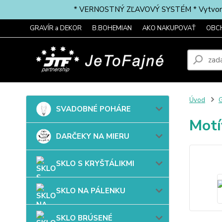
* VERNOSTNÝ ZĽAVOVÝ SYSTÉM * Vytvorte si 
GRAVÍR a DEKOR
B.BOHEMIAN
AKO NAKUPOVAŤ
OBC
Úvod
G
SVADOBNÉ POHÁRE
Mot
DARČEKY NA MIERU
SKLO S KRYŠTÁLIKMI
SKLO NA PÁLENKU
SKLO BRÚSENÉ