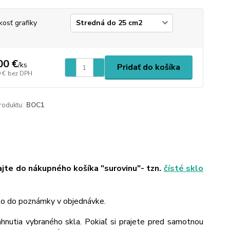
kosť grafiky
00 €
/
ks
Pridať do košíka
 €
bez DPH
roduktu:
BOC1
ajte do nákupného košíka "surovinu"- tzn.
čísté sklo
 to do poznámky v objednávke.
ahnutia vybraného skla. Pokiaľ si prajete pred samotnou