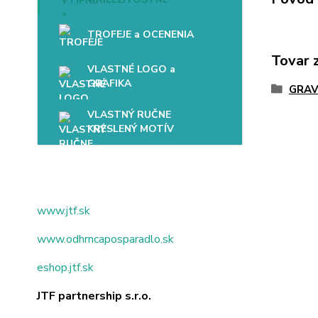
TROFEJE a OCENENIA
Tovar 
VLASTNÉ LOGO a
GRAFIKA
GRAV
VLASTNÝ RUČNE
KRESLENÝ MOTÍV
www.jtf.sk
www.odhrncaposparadlo.sk
eshop.jtf.sk
JTF partnership s.r.o.