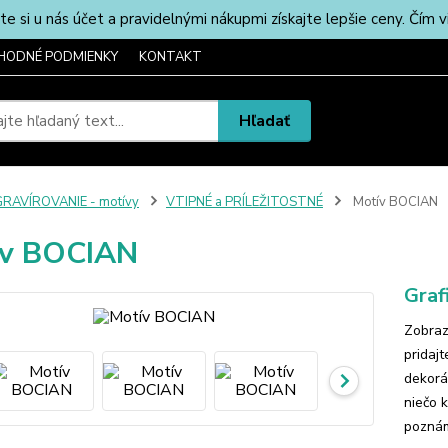
u nás účet a pravidelnými nákupmi získajte lepšie ceny. Čím via
HODNÉ PODMIENKY
KONTAKT
Hľadať
RAVÍROVANIE - motívy
VTIPNÉ a PRÍLEŽITOSTNÉ
Motív BOCIAN
ív BOCIAN
Graf
Zobraz
pridaj
dekorá
niečo 
poznám