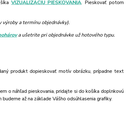
ošíka
VIZUALIZÁCIU PIESKOVANIA
. Pieskovať potom
y výroby a termínu objednávky).
pohárov
a ušetrite pri objednávke už hotového typu.
daný produkt dopieskovať motív obrázku, prípadne text
jem o náhľad pieskovania, pridajte si do košíka doplnkovú
m budeme až na základe Vášho odsúhlasenia grafiky.