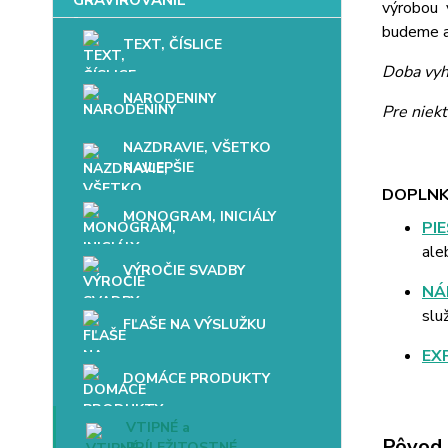
výrobou 
budeme až
TEXT, ČÍSLICE
Doba vyh
NARODENINY
Pre niek
NAZDRAVIE, VŠETKO
NAJLEPŠIE
DOPLNK
MONOGRAM, INICIÁLY
PI
ale
VÝROČIE SVADBY
NÁ
slu
FĽAŠE NA VÝSLUŽKU
EX
DOMÁCE PRODUKTY
VTIPNÉ a
Pôvod 
PRÍLEŽITOSTNÉ