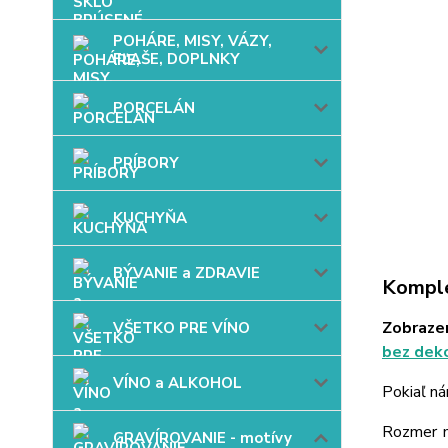
POHÁRE, MISY, VÁZY,
FĽAŠE, DOPLNKY
PORCELÁN
PRÍBORY
KUCHYŇA
BÝVANIE a ZDRAVIE
Komple
Zobrazen
VŠETKO PRE VÍNO
bez deko
VÍNO a ALKOHOL
Pokiaľ ná
Rozmer mo
GRAVÍROVANIE - motívy