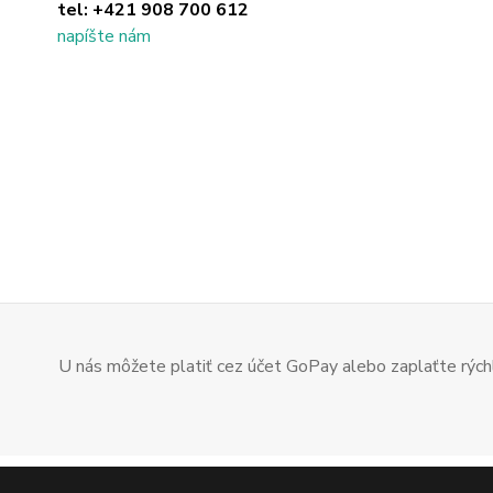
tel:
+421 908 700 612
napíšte nám
U nás môžete platiť cez účet GoPay alebo zaplaťte rýchl