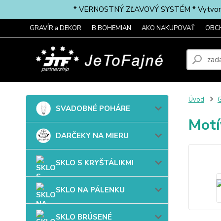
* VERNOSTNÝ ZĽAVOVÝ SYSTÉM * Vytvorte si 
GRAVÍR a DEKOR
B.BOHEMIAN
AKO NAKUPOVAŤ
OBC
Úvod
G
SVADOBNÉ POHÁRE
Mot
DARČEKY NA MIERU
SKLO S KRYŠTÁLIKMI
SKLO NA PÁLENKU
SKLO BRÚSENÉ