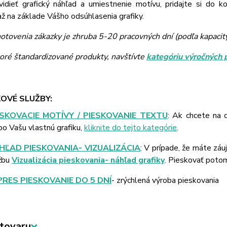
vidieť grafický náhľad a umiestnenie motívu, pridajte si do k
 na základe Vášho odsúhlasenia grafiky.
otovenia zákazky je zhruba 5-20 pracovných dní (podľa kapacit
toré štandardizované produkty, navštívte
kategóriu výročných 
OVÉ SLUŽBY:
ESKOVACIE MOTÍVY / PIESKOVANIE TEXTU
: Ak chcete na 
bo Vašu vlastnú grafiku,
kliknite do tejto kategórie
.
HĽAD PIESKOVANIA- VIZUALIZÁCIA
: V prípade, že máte záu
žbu
Vizualizácia pieskovania- náhľad grafiky
. Pieskovať poto
PRES PIESKOVANIE DO 5 DNÍ
- zrýchlená výroba pieskovania
tovaru