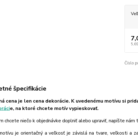
Veľ
7,
5,69
Číslo p
tné špecifikácie
á cena je len cena dekorácie. K uvedenému motívu si prid
ráci
e, na ktoré chcete motív vypieskovať.
m chcete niečo k objednávke doplniť alebo upraviť, napíšte nám
tívu je orientačný a veľkosť je závislá na tvare, veľkosti a z