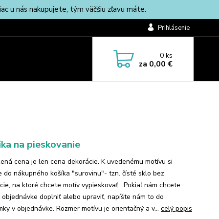
c u nás nakupujete, tým väčšiu zľavu máte.
Prihlásenie
0
ks
za
0,00 €
ika na pieskovanie
ená cena je len cena dekorácie. K uvedenému motívu si
te do nákupného košíka "surovinu"- tzn. čísté sklo bez
cie, na ktoré chcete motív vypieskovať. Pokiaľ nám chcete
k objednávke doplniť alebo upraviť, napíšte nám to do
ky v objednávke. Rozmer motívu je orientačný a v...
celý popis