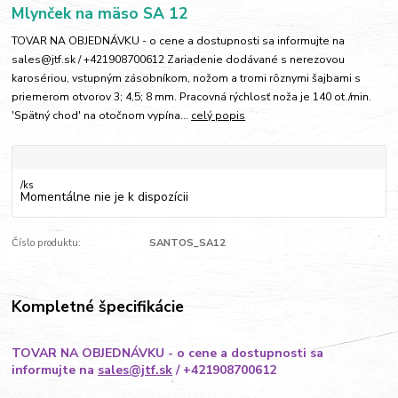
Mlynček na mäso SA 12
TOVAR NA OBJEDNÁVKU - o cene a dostupnosti sa informujte na
sales@jtf.sk / +421908700612 Zariadenie dodávané s nerezovou
karosériou, vstupným zásobníkom, nožom a tromi rôznymi šajbami s
priemerom otvorov 3; 4,5; 8 mm. Pracovná rýchlosť noža je 140 ot./min.
'Spätný chod' na otočnom vypína...
celý popis
/
ks
Momentálne nie je k dispozícii
Číslo produktu:
SANTOS_SA12
Kompletné špecifikácie
TOVAR NA OBJEDNÁVKU - o cene a dostupnosti sa
informujte na
sales@jtf.sk
/ +421908700612