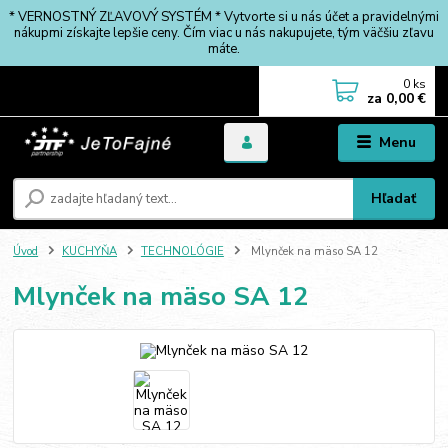
* VERNOSTNÝ ZĽAVOVÝ SYSTÉM * Vytvorte si u nás účet a pravidelnými
nákupmi získajte lepšie ceny. Čím viac u nás nakupujete, tým väčšiu zľavu
máte.
0
ks
za
0,00 €
Menu
Hľadať
Úvod
KUCHYŇA
TECHNOLÓGIE
Mlynček na mäso SA 12
Mlynček na mäso SA 12