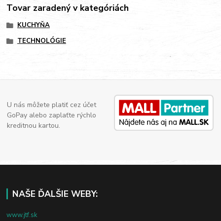
Tovar zaradený v kategóriách
KUCHYŇA
TECHNOLÓGIE
U nás môžete platiť cez účet
GoPay alebo zaplaťte rýchlo
kreditnou kartou.
NAŠE ĎALŠIE WEBY:
www.jtf.sk