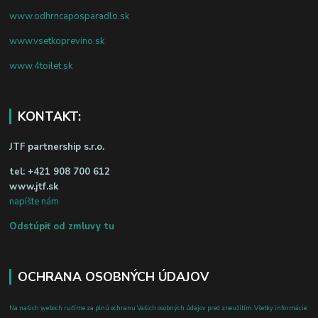
www.odhrncaposparadlo.sk
www.vsetkoprevino.sk
www.4toilet.sk
KONTAKT:
JTF partnership s.r.o.
tel:
+421 908 700 612
www.jtf.sk
napíšte nám
Odstúpiť od zmluvy tu
OCHRANA OSOBNÝCH ÚDAJOV
Na našich weboch ručíme za plnú ochranu Vašich osobných údajov pred zneužitím. Všetky informácie,