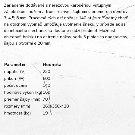
Zariadenie dodávané s nerezovou karosériou, vstupným
zásobníkom, nožom a tromi rôznymi šajbami s priemerom otvorov
3; 4,5; 8 mm. Pracovná rýchlosť noža je 140 ot./min. 'Spätný chod'
na otočnom vypínači umožňuje uvoľnenie šneku, v prípade ak sa
do mlecieho mechanizmu dostane cudzí predmet. Možnosť
objednať: brúsku na ostrenie nožov, sadu 3 plniacich nadstavcov,
šajbu s otvormi ø 20 mm.
Parameter
Hodnota
napätie (V)
230
príkon (W)
600
počet ot./min
140
hodinový výkon (kg)
160
priemer šajby (mm)
70
rozmery (mm)
260x350x420
hmotnosť (kg)
19