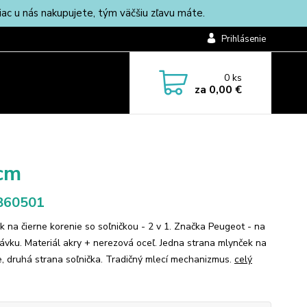
c u nás nakupujete, tým väčšiu zľavu máte.
Prihlásenie
0
ks
za
0,00 €
 cm
860501
k na čierne korenie so soľničkou - 2 v 1. Značka Peugeot - na
ávku. Materiál akry + nerezová oceľ. Jedna strana mlynček na
e, druhá strana soľnička. Tradičný mlecí mechanizmus.
celý