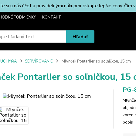
u nás účet a pravidelnými nákupmi získajte lepšie ceny. Čím via
HODNÉ PODMIENKY
KONTAKT
Hľadať
KUCHYŇA
SERVÍROVANIE
Mlynček Pontarlier so soľničkou, 15 cm
ček Pontarlier so soľničkou, 15
PG-
Mlynče
objedn
koreni
popis