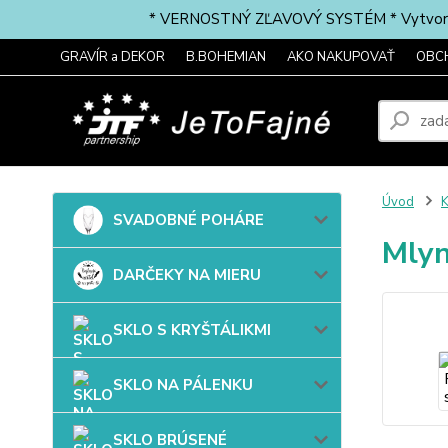
* VERNOSTNÝ ZĽAVOVÝ SYSTÉM * Vytvorte si 
GRAVÍR a DEKOR
B.BOHEMIAN
AKO NAKUPOVAŤ
OBC
Úvod
SVADOBNÉ POHÁRE
Mlyn
DARČEKY NA MIERU
SKLO S KRYŠTÁLIKMI
SKLO NA PÁLENKU
SKLO BRÚSENÉ