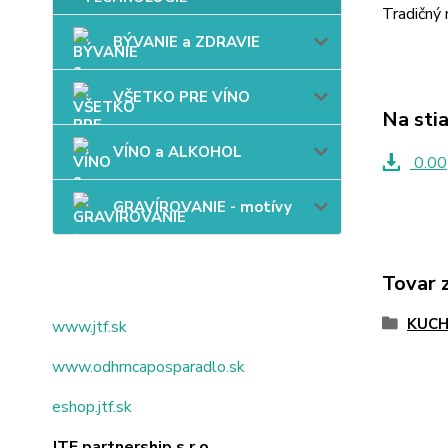
Tradičný
BÝVANIE a ZDRAVIE
VŠETKO PRE VÍNO
Na sti
VÍNO a ALKOHOL
0.00
GRAVÍROVANIE - motívy
Tovar 
KUC
www.jtf.sk
www.odhrncaposparadlo.sk
eshop.jtf.sk
JTF partnership s.r.o.