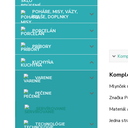
POHÁRE, MISY, VÁZY,
FĽAŠE, DOPLNKY
PORCELÁN
PRÍBORY
Kompl
KUCHYŇA
Komple
VARENIE
Mlynček n
PEČENIE
Značka P
SERVÍROVANIE
Materiál 
Jedna str
TECHNOLÓGIE