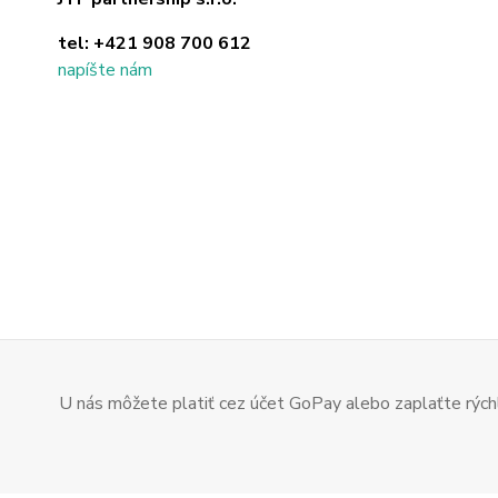
tel:
+421 908 700 612
napíšte nám
U nás môžete platiť cez účet GoPay alebo zaplaťte rýchl