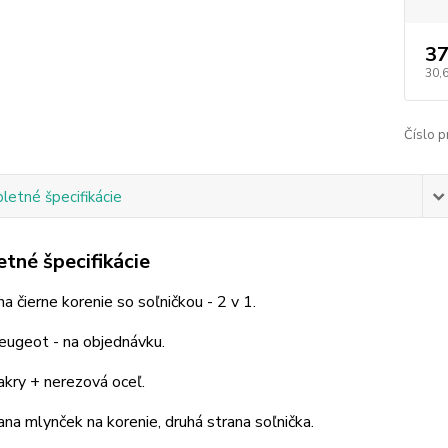
37
30,
Číslo p
etné špecifikácie
tné špecifikácie
a čierne korenie so soľničkou - 2 v 1.
eugeot - na objednávku.
akry + nerezová oceľ.
ana mlynček na korenie, druhá strana soľnička.