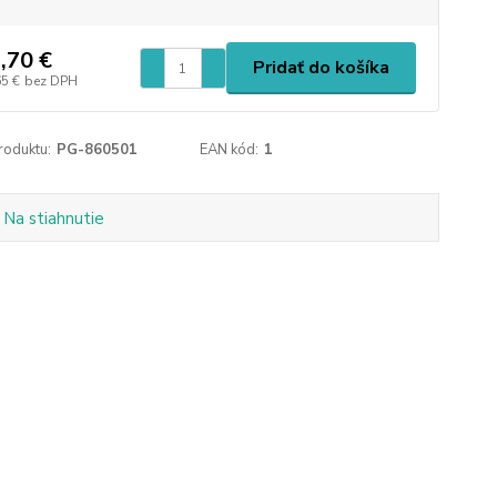
,70 €
Pridať do košíka
65 €
bez DPH
roduktu:
PG-860501
EAN kód:
1
Na stiahnutie