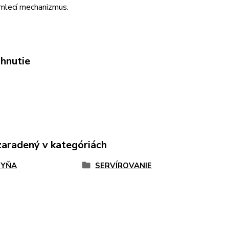
 mlecí mechanizmus.
ahnutie
zaradený v kategóriách
HYŇA
SERVÍROVANIE