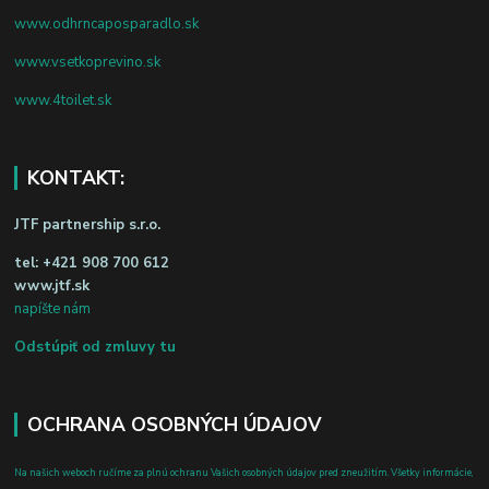
www.odhrncaposparadlo.sk
www.vsetkoprevino.sk
www.4toilet.sk
KONTAKT:
JTF partnership s.r.o.
tel:
+421 908 700 612
www.jtf.sk
napíšte nám
Odstúpiť od zmluvy tu
OCHRANA OSOBNÝCH ÚDAJOV
Na našich weboch ručíme za plnú ochranu Vašich osobných údajov pred zneužitím. Všetky informácie,