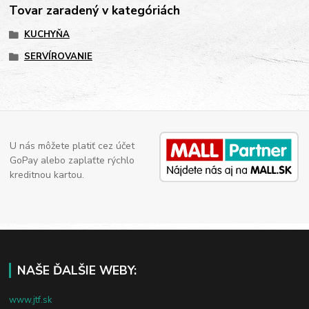
Tovar zaradený v kategóriách
KUCHYŇA
SERVÍROVANIE
U nás môžete platiť cez účet
GoPay alebo zaplaťte rýchlo
kreditnou kartou.
NAŠE ĎALŠIE WEBY:
www.jtf.sk