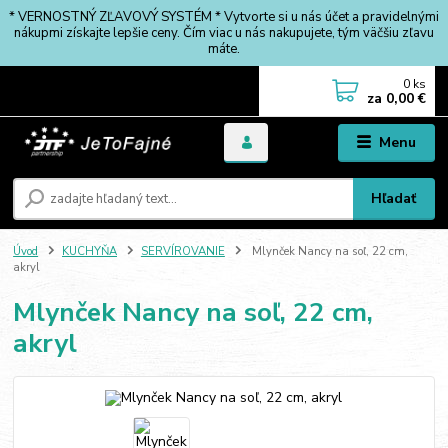
* VERNOSTNÝ ZĽAVOVÝ SYSTÉM * Vytvorte si u nás účet a pravidelnými
nákupmi získajte lepšie ceny. Čím viac u nás nakupujete, tým väčšiu zľavu
máte.
0
ks
za
0,00 €
Menu
Hľadať
Úvod
KUCHYŇA
SERVÍROVANIE
Mlynček Nancy na soľ, 22 cm,
akryl
Mlynček Nancy na soľ, 22 cm,
akryl