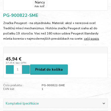
PG-900822-SME
Značka Peugeot - na objednávku. Materiál: akryl + nerezová oceľ
Tradičný mlecí mechanizmus. História značky Peugeot siaha až do
počiatku 19. storočia. Viac než 160 rokov udáva Peugeot štandardy
mletia korenia v najmodernejších prevádzkach na svete.
celý popis
45,94 €
37,35 €
bez DPH
Pridať do košíka
Číslo produktu:
PG-900822-SME
EAN kód:
1
Kompletné špecifikácie