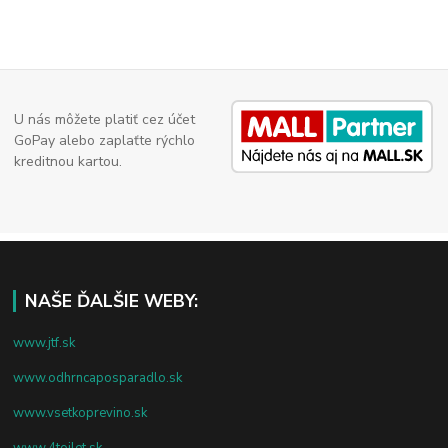
U nás môžete platiť cez účet
GoPay alebo zaplaťte rýchlo
kreditnou kartou.
NAŠE ĎALŠIE WEBY:
www.jtf.sk
www.odhrncaposparadlo.sk
www.vsetkoprevino.sk