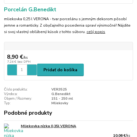
Porcelán G.Benedikt
mliekovka 0,25 l VERONA - tvar porcelánu s jemným dekorom pôsobí
jemne a romanticky. Z obyčajného posedenia spraví výnimočné! Nájdite
si svoj vlastný obľúbený kúsok z tohto súboru.
celý popis
8,90 €
/
ks
7,24 €
bez DPH
Pridať do košíka
Číslo produktu:
VER3525
Výrobca:
G.Benedikt
Objem / Rozmery:
151 - 250 ml
Typ:
Mliekovky
Podobné produkty
Mliekovka nízka 0,35l VERONA
10,06 €
/
ks