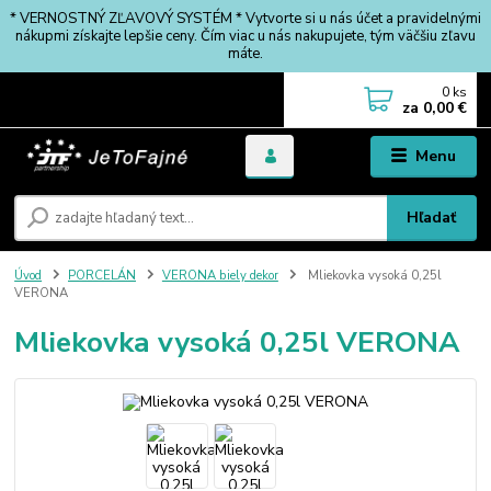
* VERNOSTNÝ ZĽAVOVÝ SYSTÉM * Vytvorte si u nás účet a pravidelnými
nákupmi získajte lepšie ceny. Čím viac u nás nakupujete, tým väčšiu zľavu
máte.
0
ks
za
0,00 €
Menu
Hľadať
Úvod
PORCELÁN
VERONA biely dekor
Mliekovka vysoká 0,25l
VERONA
Mliekovka vysoká 0,25l VERONA