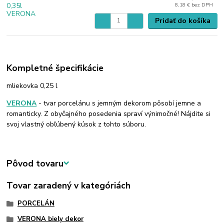
8,18 €
bez DPH
Pridať do košíka
Kompletné špecifikácie
mliekovka 0,25 l
VERONA
- tvar porcelánu s jemným dekorom pôsobí jemne a
romanticky. Z obyčajného posedenia spraví výnimočné! Nájdite si
svoj vlastný obľúbený kúsok z tohto súboru.
Pôvod tovaru
Tovar zaradený v kategóriách
PORCELÁN
VERONA biely dekor