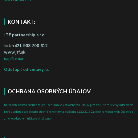
www.4toilet.sk
KONTAKT:
JTF partnership s.r.o.
tel:
+421 908 700 612
www.jtf.sk
napíšte nám
Odstúpiť od zmluvy tu
OCHRANA OSOBNÝCH ÚDAJOV
Na našich weboch ručíme za plnú ochranu Vašich osobných údajov pred zneužitím. Všetky informácie,
ktoré uvediete o svojej osobe, sú chránené v zmysle zákona č.122/2013 Z.z. o ochrane osobných údajov a o
zmene a doplnení niektorých zákonov.