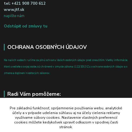
tel:
+421 908 700 612
www.jtf.sk
napíšte nám
Odstúpiť od zmluvy tu
OCHRANA OSOBNÝCH ÚDAJOV
Na našich weboch ručíme za plnú ochranu Vašich osobných údajov pred zneužitím. Všetky informácie,
ktoré uvediete o svojej osobe, sú chránené v zmysle zákona č.122/2013 Z.z. o ochrane osobných údajov a o
zmene a doplnení niektorých zákonov.
Radi Vám pomôžeme:
+421 908 700 612
Pre základnú funkčnosť, spríjemnenie používania webu, analytické
účely a v prípade udelenia súhlasu aj na účely cielenia reklamy
po-pia: 8.00 - 16.00
využívame súbory cookies. Nastavenie vlastných preferencií
cookies môžete kedykoľvek upraviť odkazom v spodnej časti
business@jtf.sk
stránok.