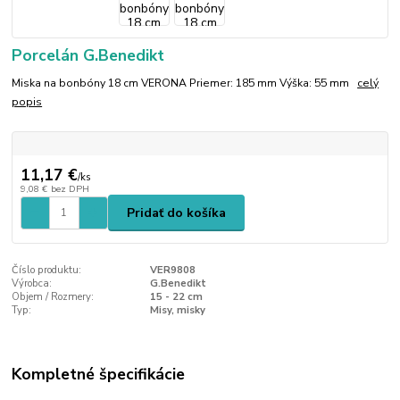
Porcelán G.Benedikt
Miska na bonbóny 18 cm VERONA Priemer: 185 mm Výška: 55 mm
celý
popis
11,17 €
/
ks
9,08 €
bez DPH
Pridať do košíka
Číslo produktu:
VER9808
Výrobca:
G.Benedikt
Objem / Rozmery:
15 - 22 cm
Typ:
Misy, misky
Kompletné špecifikácie