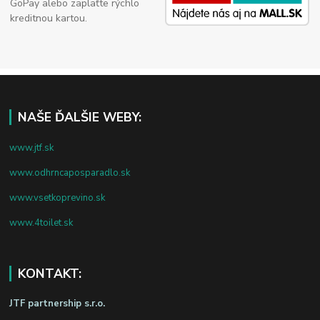
GoPay alebo zaplaťte rýchlo
kreditnou kartou.
NAŠE ĎALŠIE WEBY:
www.jtf.sk
www.odhrncaposparadlo.sk
www.vsetkoprevino.sk
www.4toilet.sk
KONTAKT:
JTF partnership s.r.o.