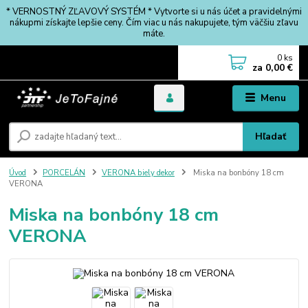
* VERNOSTNÝ ZĽAVOVÝ SYSTÉM * Vytvorte si u nás účet a pravidelnými
nákupmi získajte lepšie ceny. Čím viac u nás nakupujete, tým väčšiu zľavu
máte.
0
ks
za
0,00 €
Menu
Hľadať
Úvod
PORCELÁN
VERONA biely dekor
Miska na bonbóny 18 cm
VERONA
Miska na bonbóny 18 cm
VERONA