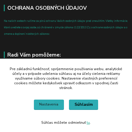
OCHRANA OSOBNÝCH ÚDAJOV
Na našich weboch ručíme za plnú ochranu Vašich osobných údajov pred zneužitím. Všetky informácie,
ktoré uvediete o svojej osobe, sú chránené v zmysle zákona č.122/2013 Z.z. o ochrane osobných údajov a o
zmene a doplnení niektorých zákonov.
Radi Vám pomôžeme:
+421 908 700 612
Pre základnú funkčnosť, spríjemnenie používania webu, analytické
účely a v prípade udelenia súhlasu aj na účely cielenia reklamy
po-pia: 8.00 - 16.00
využívame súbory cookies. Nastavenie vlastných preferencií
cookies môžete kedykoľvek upraviť odkazom v spodnej časti
business@jtf.sk
stránok.
Súhlasím
Nastavenia
Súhlas môžete odmietnuť
tu
.
Vytvorené na
Eshop-rychlo.sk