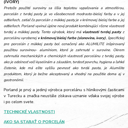
(IVORY)
Pretože použité suroviny sa líšia teplotou vypaľovania a atmosférou,
porcelán z tvrdej pasty je vo všeobecnosti modrasto-bielej farby a v jej
odtieňoch, zatiaľ čo porcelán z mäkkej pasty je v krémovej bielej farbe a jej
odtieňoch. Porland vyvinul úplne nový produkt kombinujúci rôzne vlastnosti
tvrdej a mäkkej pasty. Tento výrobok, ktorý má
vlastnosti tvrdej pasty
z
porcelánu vyrobenej
v krémovej b
ielej farbe (slonovina, ivory)
, špecifickej
pre porcelán z mäkkej pasty bol označený ako ALUMILITE
inšpirovaný
použitou surovinou- alumíniom, ktoré je zahrnuté v surovine.
Okrem
zahrnutia mechanických a chemických vlastností porcelánu z tvrdej pasty,
ako je odolnosť voči kyselinám a zásadám, tvrdosť povrchu, hygiena a ľahké
čistenie, kde má ešte vyššiu pevnosť ako tvrdá pasta, je Alumilite
produktom, ktorý je bežne akceptovaný a vhodný na použitie doma aj v
gastronómii.
Porland je prvý a jediný výrobca porcelánu s hliníkovými časticami
v Turecku a značka neustále získava uznanie vďaka svojej výrobe
i po celom svete.
TECHNICKÉ VLASTNOSTI
AKO SA STARAŤ O PORCELÁN