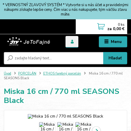
* VERNOSTNÝ ZĽAVOVÝ SYSTÉM * Vytvorte si u nás účet a pravidelnými
nákupmi získajte lepšie ceny. Čím viac u nás nakupujete, tým väčšiu zľavu
máte.
0
ks
za
0,00 €
Menu
Hľadať
Úvod
PORCELÁN
ETHOS farebný porcelán
Miska 16 cm / 770 ml
SEASONS Black
Miska 16 cm / 770 ml SEASONS
Black