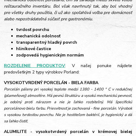
reštauračného inventáru. Bol však navrhnutý tak, aby bol vhodný
pre všetky druhy použitia, či už ako spoľahlivá voľba pre domácnosť
alebo nepostrádateľná súčasť pre gastronómiu.
tvrdosť povrchu
mechanická odolnosť
transparentný hladký povrch
hliníkové častice
zodpovedá hygienickým normám
ROZDELENIE PRODUKTOV
: V našej ponuke nájdete
predovšetkým 2 typy výrobkov Porland:
VYSOKOTVRDENÝ PORCELÁN - BIELA FARBA
Porcelán páleny pri vysokej teplote medzi 1380 - 1400 ° C v redukčnej
(plameňovej) atmosfére. Má pevnú štruktúru a vysokú mechanickú pevnosť,
je odolný proti nárazom a nie je ľahko rozbiteľný. Má špecifickú
porcelánovo bielu farbu. Priesvitnosť je zachovaná - fine porcelán. Výrobok
s vysokou tvrdosťou povrchu. Nie je hostiteľom baktérií, je hygienický a dá
sa ľahko čistiť.
ALUMILITE - vysokotvrdený porcelán v krémovej bielej