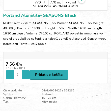
Porland Alumilite- SEASONS Black
Miska 16 cm / 770 ml SEASONS Black Porland SEASONS Black Weight:
493.00 gr Diameter: 16.30 cm Height: 8.50 cm Width: 16.30 cm Length:
16.30 cm Liquid Volume: 770.00 cc PORLAND porcelán kombinuje vo
svojej produkcii tie najlepšie a najobľúbenejšie vlastnosti rôznych typov
porcelánu. Tento ...
celý popis
7,56 €
/
ks
6,15 €
bez DPH
Pridať do košíka
Číslo produktu:
04ALM002426 / 368216
Výrobca:
Porland
Objem / Rozmery:
15 - 22 cm
Typ:
Misy, misky