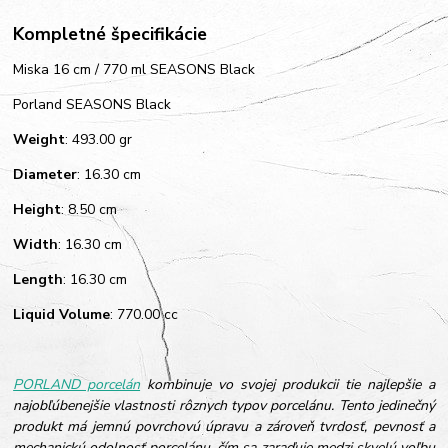
Kompletné špecifikácie
Miska 16 cm / 770 ml SEASONS Black
Porland SEASONS Black
Weight
: 493.00 gr
Diameter
: 16.30 cm
Height
: 8.50 cm
Width
: 16.30 cm
Length
: 16.30 cm
Liquid Volume
: 770.00 cc
PORLAND porcelán
kombinuje vo svojej produkcii tie najlepšie a
najobľúbenejšie vlastnosti rôznych typov porcelánu. Tento jedinečný
produkt má jemnú povrchovú úpravu a zároveň tvrdosť, pevnosť a
mechanickú odolnosť porcelánu, čím sa zaraďuje medzi skvelú voľbu