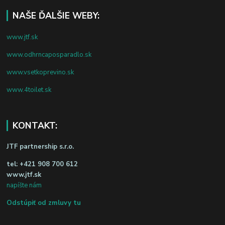
NAŠE ĎALŠIE WEBY:
www.jtf.sk
www.odhrncaposparadlo.sk
www.vsetkoprevino.sk
www.4toilet.sk
KONTAKT:
JTF partnership s.r.o.
tel:
+421 908 700 612
www.jtf.sk
napíšte nám
Odstúpiť od zmluvy tu