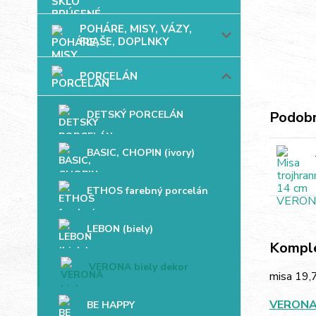
POHÁRE, MISY, VÁZY,
FĽAŠE, DOPLNKY
PORCELÁN
DETSKÝ PORCELÁN
Podobn
BASIC, CHOPIN (ivory)
ETHOS farebný porcelán
LEBON (biely)
Komple
VERONA biely dekor
misa 19,
VERON
BE HAPPY