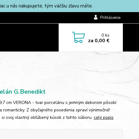
c u nás nakupujete, tým väčšiu zľavu máte.
Prihlásenie
0
ks
za
0,00 €
elán G.Benedikt
9,7 cm VERONA - tvar porcelánu s jemným dekorom pôsobí
a romanticky. Z obyčajného posedenia spraví výnimočné!
e si svoj vlastný obľúbený kúsok z tohto súboru.
celý popis