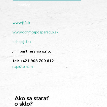
www.jtf.sk
www.odhrncaposparadlo.sk
eshop.jtf.sk
JTF partnership s.r.o.
tel:
+421 908 700 612
napíšte nám