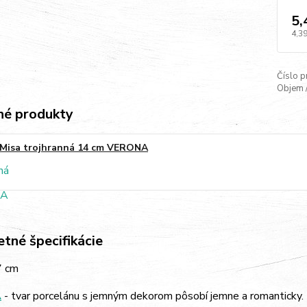
5,
4,39
Číslo p
Objem 
é produkty
Misa trojhranná 14 cm VERONA
tné špecifikácie
7 cm
A
- tvar porcelánu s jemným dekorom pôsobí jemne a romanticky. Z