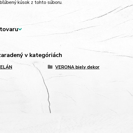
bľúbený kúsok z tohto súboru.
tovaru
zaradený v kategóriách
ELÁN
VERONA biely dekor