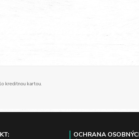
o kreditnou kartou.
KT:
OCHRANA OSOBNÝC