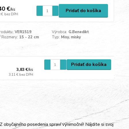
40 €
/
ks
Pridať do košíka
 €
bez DPH
roduktu:
VER1519
Výrobca:
G.Benedikt
/ Rozmery:
15 - 22 cm
Typ:
Misy, misky
Pridať do košíka
3,83 €
/
ks
3,11 €
bez DPH
 obyčajného posedenia spraví výnimočné! Nájdite si svoj