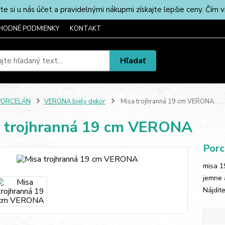
u nás účet a pravidelnými nákupmi získajte lepšie ceny. Čím via
HODNÉ PODMIENKY
KONTAKT
Hľadať
PORCELÁN
VERONA biely dekor
Misa trojhranná 19 cm VERONA
 trojhranná 19 cm VERONA
Porc
misa 1
jemne 
Nájdit