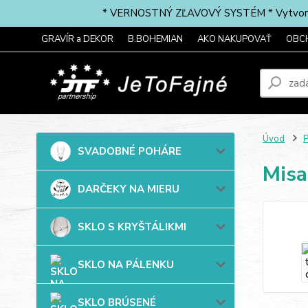
* VERNOSTNÝ ZĽAVOVÝ SYSTÉM * Vytvorte si 
GRAVÍR a DEKOR
B.BOHEMIAN
AKO NAKUPOVAŤ
OBC
Úvod
SVADOBNÉ POHÁRE
Misa
DARČEKY NA MIERU
SKLO S KRYŠTÁLIKMI
SKLO NA PÁLENKU
SKLO BRÚSENÉ