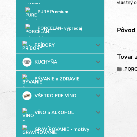
vlastný o
PURE Premium
PORCELÁN- výpredaj
Pôvod 
PRÍBORY
Tovar 
KUCHYŇA
PORC
BÝVANIE a ZDRAVIE
VŠETKO PRE VÍNO
VÍNO a ALKOHOL
GRAVÍROVANIE - motívy