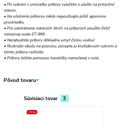
• Po vybraní z umývačky príbory vyleštite a uložte na príslušné
miesto.
• Na ošetrenie príborov nikdy nepoužívajte príliš agresívne
prostriedky.
• Pre odstránenie odolných škvŕn na príboroch použite čistič
nerezovej ocele ET-999.
• Nezabudnite príbory dôkladne umyť čistou vodou!
• Rozkrojte cibuľu na polovicu, posypte ju kryštálovým cukrom a
týmto príbory vyčistite.
• Príbory leštite pomocou handričky namočenej v octe.
Pôvod tovaru
Súvisiaci tovar
3
Akcia
Akcia