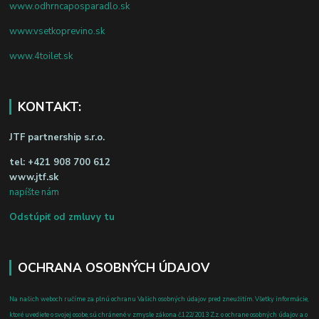
www.odhrncaposparadlo.sk
www.vsetkoprevino.sk
www.4toilet.sk
KONTAKT:
JTF partnership s.r.o.
tel:
+421 908 700 612
www.jtf.sk
napíšte nám
Odstúpiť od zmluvy tu
OCHRANA OSOBNÝCH ÚDAJOV
Na našich weboch ručíme za plnú ochranu Vašich osobných údajov pred zneužitím. Všetky informácie,
ktoré uvediete o svojej osobe, sú chránené v zmysle zákona č.122/2013 Z.z. o ochrane osobných údajov a o