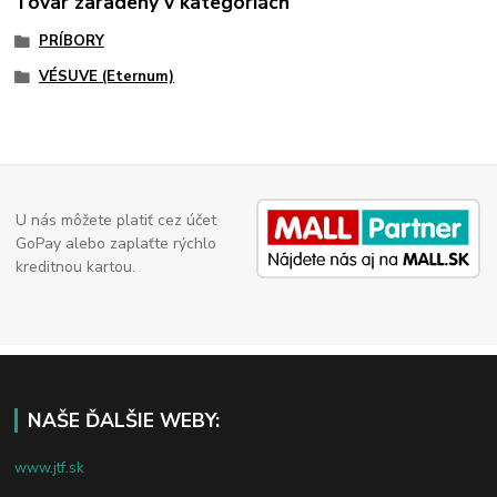
Tovar zaradený v kategóriách
PRÍBORY
VÉSUVE (Eternum)
U nás môžete platiť cez účet
GoPay alebo zaplaťte rýchlo
kreditnou kartou.
NAŠE ĎALŠIE WEBY:
www.jtf.sk