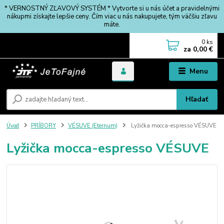
* VERNOSTNÝ ZĽAVOVÝ SYSTÉM * Vytvorte si u nás účet a pravidelnými
nákupmi získajte lepšie ceny. Čím viac u nás nakupujete, tým väčšiu zľavu
máte.
0
ks
za
0,00 €
Menu
Hľadať
Úvod
PRÍBORY
VÉSUVE (Eternum)
Lyžička mocca-espresso VÉSUVE
Lyžička mocca-espresso VÉSUVE