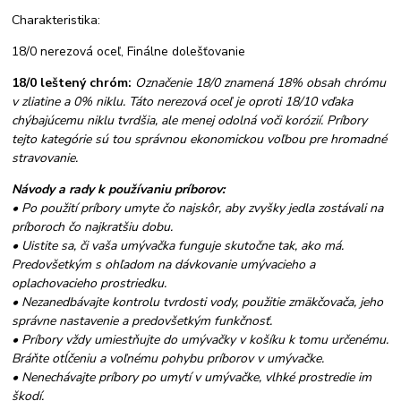
Charakteristika:
18/0 nerezová oceľ, Finálne dolešťovanie
18/0 leštený chróm:
Označenie 18/0 znamená 18% obsah chrómu
v zliatine a 0% niklu. Táto nerezová oceľ je oproti 18/10 vďaka
chýbajúcemu niklu tvrdšia, ale menej odolná voči korózií. Príbory
tejto kategórie sú tou správnou ekonomickou voľbou pre hromadné
stravovanie.
Návody a rady k používaniu príborov:
• Po použití príbory umyte čo najskôr, aby zvyšky jedla zostávali na
príboroch čo najkratšiu dobu.
• Uistite sa, či vaša umývačka funguje skutočne tak, ako má.
Predovšetkým s ohľadom na dávkovanie umývacieho a
oplachovacieho prostriedku.
• Nezanedbávajte kontrolu tvrdosti vody, použitie zmäkčovača, jeho
správne nastavenie a predovšetkým funkčnosť.
• Príbory vždy umiestňujte do umývačky v košíku k tomu určenému.
Bráňte otĺčeniu a voľnému pohybu príborov v umývačke.
• Nenechávajte príbory po umytí v umývačke, vlhké prostredie im
škodí.