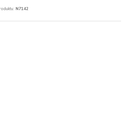
roduktu:
N7142