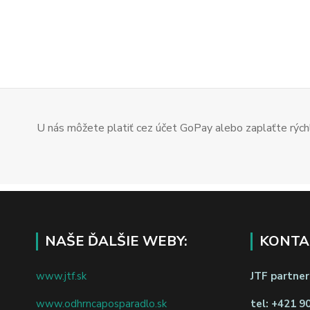
U nás môžete platiť cez účet GoPay alebo zaplaťte rýchl
NAŠE ĎALŠIE WEBY:
KONTA
www.jtf.sk
JTF partners
www.odhrncaposparadlo.sk
tel:
+421 9