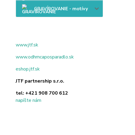
GRAVÍROVANIE - motívy
www.jtf.sk
www.odhrncaposparadlo.sk
eshop.jtf.sk
JTF partnership s.r.o.
tel:
+421 908 700 612
napíšte nám