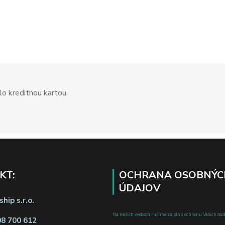
o kreditnou kartou.
KT:
OCHRANA OSOBNÝC
ÚDAJOV
hip s.r.o.
Na našich weboch ručíme za plnú ochranu Vašich oso
08 700 612