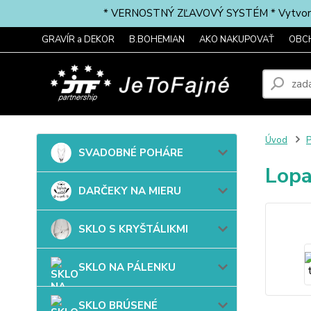
* VERNOSTNÝ ZĽAVOVÝ SYSTÉM * Vytvorte si 
GRAVÍR a DEKOR
B.BOHEMIAN
AKO NAKUPOVAŤ
OBC
Úvod
SVADOBNÉ POHÁRE
Lopa
DARČEKY NA MIERU
SKLO S KRYŠTÁLIKMI
SKLO NA PÁLENKU
SKLO BRÚSENÉ