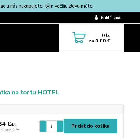
c u nás nakupujete, tým väčšiu zľavu máte.
Prihlásenie
0
ks
za
0,00 €
tka na tortu HOTEL
34 €
/
ks
Pridať do košíka
 €
bez DPH