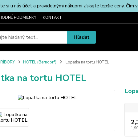
u nás účet a pravidelnými nákupmi získajte lepšie ceny. Čím via
HODNÉ PODMIENKY
KONTAKT
Hľadať
PRÍBORY
HOTEL (Berndorf)
Lopatka na tortu HOTEL
tka na tortu HOTEL
Lopa
2,
1,90