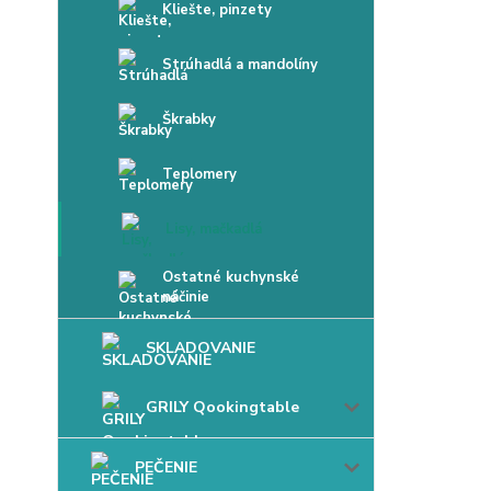
Kliešte, pinzety
Strúhadlá a mandolíny
Škrabky
Teplomery
Lisy, mačkadlá
Ostatné kuchynské
náčinie
SKLADOVANIE
GRILY Qookingtable
PEČENIE