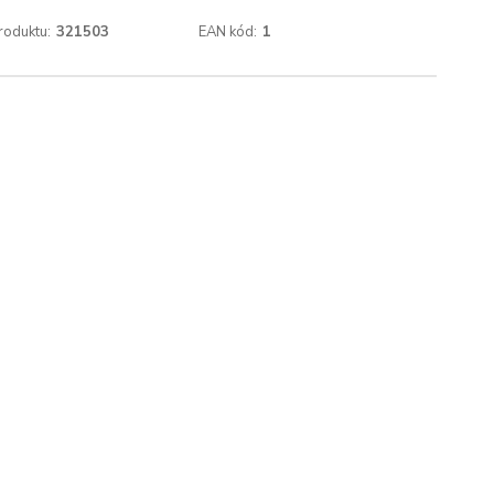
roduktu:
321503
EAN kód:
1