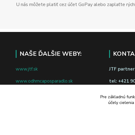
U nás môžete platiť cez účet GoPay alebo zaplaťte rýchl
NAŠE ĎALŠIE WEBY:
KONTA
www.jtf.sk
JTF partners
www.odhrncaposparadlo.sk
tel:
+421 9
www.jtf.sk
www.vsetkoprevino.sk
napíšte nám
Pre základnú funk
účely cieleni
www.4toilet.sk
Odstúpiť o