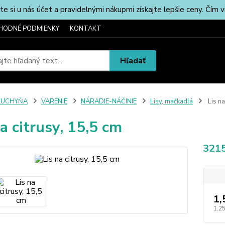
u nás účet a pravidelnými nákupmi získajte lepšie ceny. Čím via
HODNÉ PODMIENKY
KONTAKT
Hľadať
KUCHYŇA
VARENIE
NÁRADIE-NÁČINIE
Lisy, mačkadlá
Lis na
na citrusy, 15,5 cm
321
1,
1,25