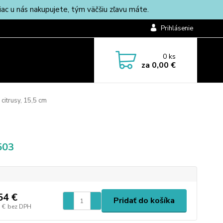
c u nás nakupujete, tým väčšiu zľavu máte.
Prihlásenie
0
ks
za
0,00 €
 citrusy, 15,5 cm
503
54 €
Pridať do košíka
 €
bez DPH