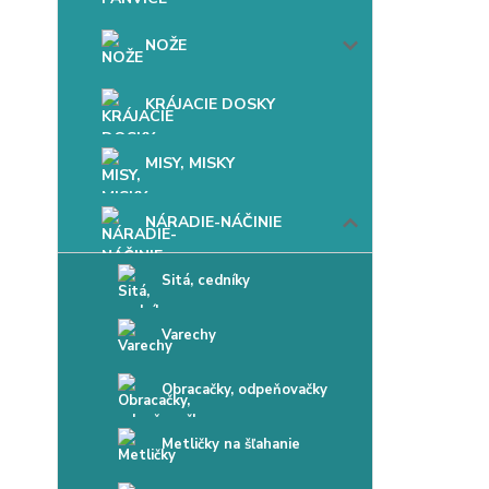
NOŽE
KRÁJACIE DOSKY
MISY, MISKY
NÁRADIE-NÁČINIE
Sitá, cedníky
Varechy
Obracačky, odpeňovačky
Metličky na šľahanie