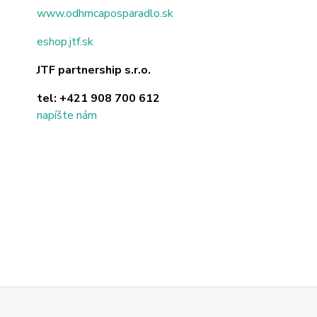
www.odhrncaposparadlo.sk
eshop.jtf.sk
JTF partnership s.r.o.
tel:
+421 908 700 612
napíšte nám