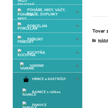
POHÁRE, MISY, VÁZY,
FĽAŠE, DOPLNKY
PORCELÁN
Tovar 
PRÍBORY
NÁRA
KUCHYŇA
VARENIE
HRNCE a KASTRÓLY
RAJNICE s rúčkou
PANVICE