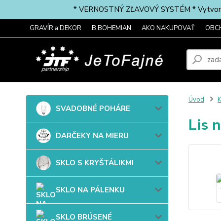
* VERNOSTNÝ ZĽAVOVÝ SYSTÉM * Vytvorte si 
GRAVÍR a DEKOR
B.BOHEMIAN
AKO NAKUPOVAŤ
OBC
Úvod
SVADOBNÉ POHÁRE
Lis 
DARČEKY NA MIERU
SKLO S KRYŠTÁLIKMI
SKLO NA PÁLENKU
SKLO BRÚSENÉ