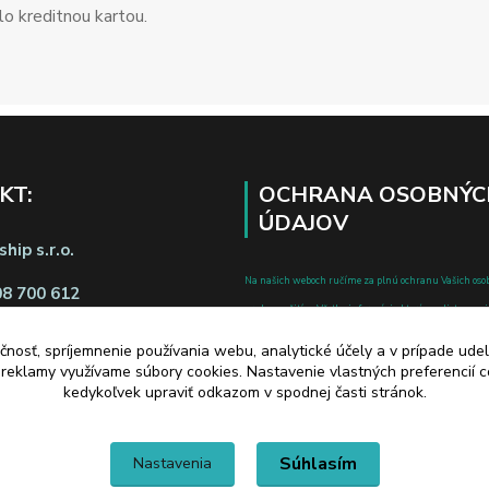
o kreditnou kartou.
KT:
OCHRANA OSOBNÝC
ÚDAJOV
hip s.r.o.
Na našich weboch ručíme za plnú ochranu Vašich oso
08 700 612
pred zneužitím. Všetky informácie, ktoré uvediete o svoje
chránené v zmysle zákona č.122/2013 Z.z. o ochrane o
čnosť, spríjemnenie používania webu, analytické účely a v prípade udel
a o zmene a doplnení niektorých zákonov.
a reklamy využívame súbory cookies. Nastavenie vlastných preferencií 
d zmluvy tu
kedykoľvek upraviť odkazom v spodnej časti stránok.
Súhlasím
Nastavenia