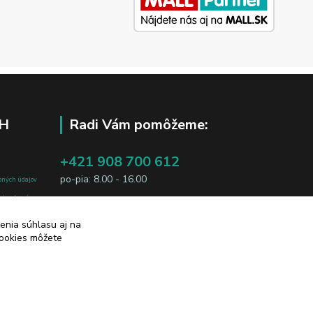
H
Radi Vám pomôžeme:
+421 908 700 612
po-pia: 8.00 - 16.00
bných údajov
j osobe, sú
business@jtf.sk
sobných údajov
enia súhlasu aj na
cookies môžete