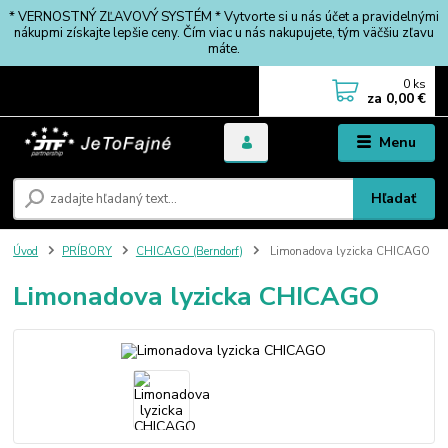
* VERNOSTNÝ ZĽAVOVÝ SYSTÉM * Vytvorte si u nás účet a pravidelnými
nákupmi získajte lepšie ceny. Čím viac u nás nakupujete, tým väčšiu zľavu
máte.
0
ks
za
0,00 €
Menu
Hľadať
Úvod
PRÍBORY
CHICAGO (Berndorf)
Limonadova lyzicka CHICAGO
Limonadova lyzicka CHICAGO