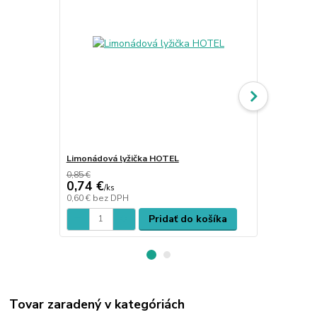
Limonádová lyžička HOTEL
Limonádová 
0,85 €
0,74 €
3,08 €
/
ks
/
ks
0,60 €
bez DPH
2,50 €
bez D
Pridať do košíka
Tovar zaradený v kategóriách