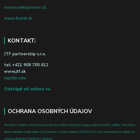
www.vsetkoprevino.sk
www.4toilet.sk
KONTAKT:
JTF partnership s.r.o.
tel:
+421 908 700 612
www.jtf.sk
napíšte nám
Odstúpiť od zmluvy tu
OCHRANA OSOBNÝCH ÚDAJOV
Na našich weboch ručíme za plnú ochranu Vašich osobných údajov pred zneužitím. Všetky informácie,
ktoré uvediete o svojej osobe, sú chránené v zmysle zákona č.122/2013 Z.z. o ochrane osobných údajov a o
zmene a doplnení niektorých zákonov.