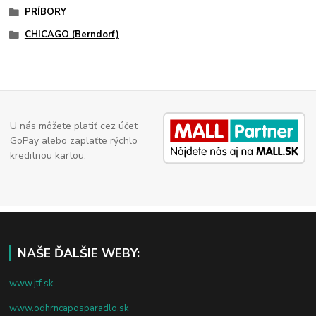
PRÍBORY
CHICAGO (Berndorf)
U nás môžete platiť cez účet
GoPay alebo zaplaťte rýchlo
kreditnou kartou.
NAŠE ĎALŠIE WEBY:
www.jtf.sk
www.odhrncaposparadlo.sk