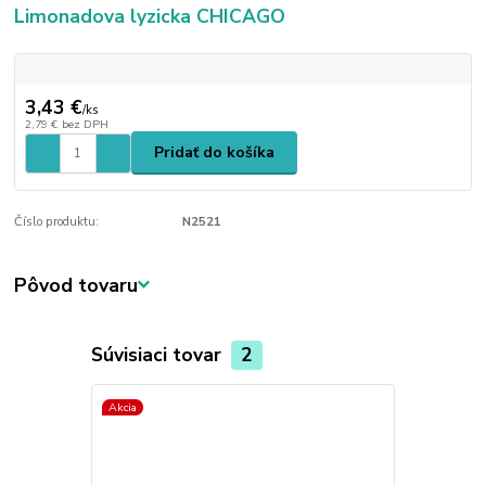
Limonadova lyzicka CHICAGO
3,43 €
/
ks
2,79 €
bez DPH
Pridať do košíka
Číslo produktu:
N2521
Pôvod tovaru
Súvisiaci tovar
2
Akcia