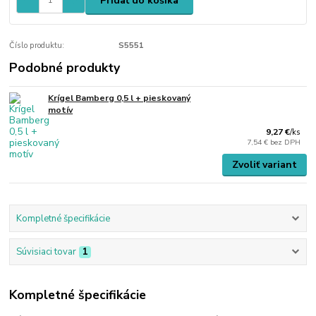
Pridať do košíka
Číslo produktu:
S5551
Podobné produkty
Krígel Bamberg 0,5 l + pieskovaný
motív
9,27 €
/
ks
7,54 €
bez DPH
Zvoliť variant
Kompletné špecifikácie
Súvisiaci tovar
1
Kompletné špecifikácie