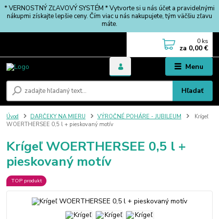
* VERNOSTNÝ ZĽAVOVÝ SYSTÉM * Vytvorte si u nás účet a pravidelnými
nákupmi získajte lepšie ceny. Čím viac u nás nakupujete, tým väčšiu zľavu
máte.
0
ks
za
0,00 €
Menu
Hľadať
Úvod
DARČEKY NA MIERU
VÝROČNÉ POHÁRE - JUBILEUM
Krígeľ
WOERTHERSEE 0,5 l + pieskovaný motív
Krígeľ WOERTHERSEE 0,5 l +
pieskovaný motív
TOP produkt