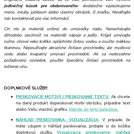
jedinečný kúsok pre obdarovaného
- dodatočne vypieskujeme
meno, inicály, jubileum alebo vlastný obrázok, či značku. Neváhajte
nás kontaktovať pre viac informácií.
Cín nie je materiál určený do umývačky riadu. Nenechávajte
dlhodobo zaschnúť na materiáli nápoje a jedlo. Krígel umývajte
ručne, cínové veko krátko opláchnite čistou vodou a osušte mäkkou
tkaninou. Nepoužívajte abrazívne čistiace prostriedky, ale mydlovú
vodu alebo kvapalný umývací prostriedok. Ak sa nedosiahne
požadovaný výsledok, použite špeciálny čistiaci prostriedok na
leštenie cínu.
DOPLNKOVÉ SLUŽBY:
PIESKOVACIE MOTÍVY / PIESKOVANIE TEXTU
:
Ak chcete
na daný produkt dopieskovať motív obrázku, prípadne text
alebo Vašu vlastnú grafiku,
kliknite do tejto kategórie.
NÁHĽAD PIESKOVANIA- VIZUALIZÁCIA
: V prípade, že
máte záujem o náhľad pieskovania, pridajte si do košíka
doplnkovú službu
Vizualizácia pieskovania- náhľad