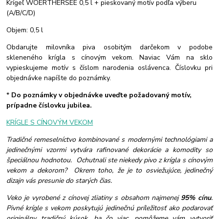
Krígeľ WOERTHERSEE 0,5 l + pieskovaný motív podľa výberu
(A/B/C/D)
Objem: 0,5 l
Obdarujte milovníka piva osobitým darčekom v podobe
skleneného krígla s cínovým vekom. Naviac Vám na sklo
vypieskujeme motív s číslom narodenia oslávenca. Číslovku pri
objednávke napíšte do poznámky.
*
Do poznámky v objednávke uveďte požadovaný motív,
prípadne číslovku jubilea.
KRÍGLE S CÍNOVÝM VEKOM
Tradičné remeselníctvo kombinované s modernými technológiami a
jedinečnými vzormi vytvára rafinované dekorácie a komodity so
špeciálnou hodnotou. Ochutnali ste niekedy pivo z krígla s cínovým
vekom a dekorom? Okrem toho, že je to osviežujúce, jedinečný
dizajn vás presunie do starých čias.
Veko je vyrobené z cínovej zliatiny s obsahom najmenej
95% cínu
.
Pivné krígle s vekom poskytujú jedinečnú príležitosť ako podarovať
originálny tradičný kúsok, ba čo viac, pomôžeme vám vytvoriť