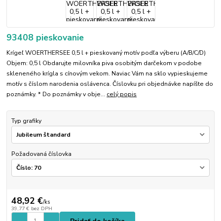
93408 pieskovanie
Krígeľ WOERTHERSEE 0,5 l + pieskovaný motív podľa výberu (A/B/C/D)
Objem: 0,5 l Obdarujte milovníka piva osobitým darčekom v podobe
skleneného krígla s cínovým vekom. Naviac Vám na sklo vypieskujeme
motív s číslom narodenia oslávenca. Číslovku pri objednávke napíšte do
poznámky. * Do poznámky v obje...
celý popis
Typ grafiky
Požadovaná číslovka
48,92 €
/
ks
39,77 €
bez DPH