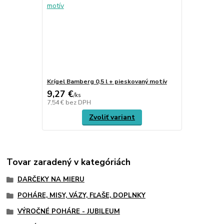
Krígel Bamberg 0,5 l + pieskovaný motív
9,27 €
/
ks
7,54 €
bez DPH
Zvoliť variant
Tovar zaradený v kategóriách
DARČEKY NA MIERU
POHÁRE, MISY, VÁZY, FĽAŠE, DOPLNKY
VÝROČNÉ POHÁRE - JUBILEUM