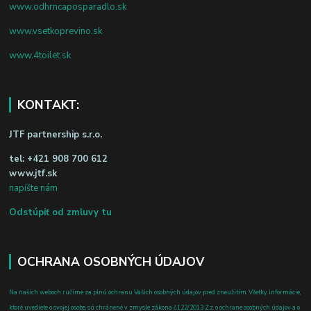
www.odhrncaposparadlo.sk
www.vsetkoprevino.sk
www.4toilet.sk
KONTAKT:
JTF partnership s.r.o.
tel:
+421 908 700 612
www.jtf.sk
napíšte nám
Odstúpiť od zmluvy tu
OCHRANA OSOBNÝCH ÚDAJOV
Na našich weboch ručíme za plnú ochranu Vašich osobných údajov pred zneužitím. Všetky informácie,
ktoré uvediete o svojej osobe, sú chránené v zmysle zákona č.122/2013 Z.z. o ochrane osobných údajov a o