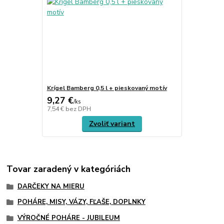
Krígel Bamberg 0,5 l + pieskovaný motív
9,27 €
/
ks
7,54 €
bez DPH
Zvoliť variant
Tovar zaradený v kategóriách
DARČEKY NA MIERU
POHÁRE, MISY, VÁZY, FĽAŠE, DOPLNKY
VÝROČNÉ POHÁRE - JUBILEUM