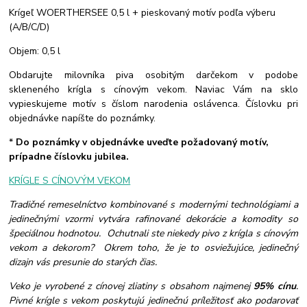
Krígeľ WOERTHERSEE 0,5 l + pieskovaný motív podľa výberu
(A/B/C/D)
Objem: 0,5 l
Obdarujte milovníka piva osobitým darčekom v podobe
skleneného krígla s cínovým vekom. Naviac Vám na sklo
vypieskujeme motív s číslom narodenia oslávenca. Číslovku pri
objednávke napíšte do poznámky.
*
Do poznámky v objednávke uveďte požadovaný motív,
prípadne číslovku jubilea.
KRÍGLE S CÍNOVÝM VEKOM
Tradičné remeselníctvo kombinované s modernými technológiami a
jedinečnými vzormi vytvára rafinované dekorácie a komodity so
špeciálnou hodnotou. Ochutnali ste niekedy pivo z krígla s cínovým
vekom a dekorom? Okrem toho, že je to osviežujúce, jedinečný
dizajn vás presunie do starých čias.
Veko je vyrobené z cínovej zliatiny s obsahom najmenej
95% cínu
.
Pivné krígle s vekom poskytujú jedinečnú príležitosť ako podarovať