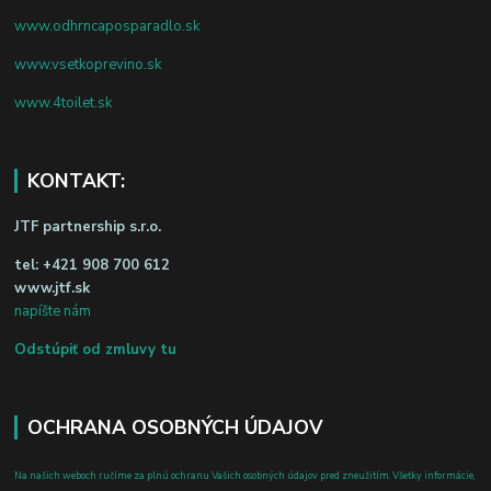
www.odhrncaposparadlo.sk
www.vsetkoprevino.sk
www.4toilet.sk
KONTAKT:
JTF partnership s.r.o.
tel:
+421 908 700 612
www.jtf.sk
napíšte nám
Odstúpiť od zmluvy tu
OCHRANA OSOBNÝCH ÚDAJOV
Na našich weboch ručíme za plnú ochranu Vašich osobných údajov pred zneužitím. Všetky informácie,