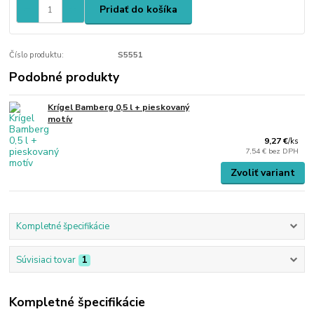
Pridať do košíka
Číslo produktu:
S5551
Podobné produkty
Krígel Bamberg 0,5 l + pieskovaný
motív
9,27 €
/
ks
7,54 €
bez DPH
Zvoliť variant
Kompletné špecifikácie
Súvisiaci tovar
1
Kompletné špecifikácie