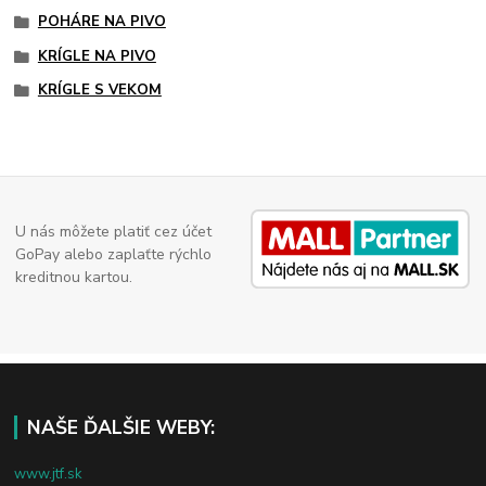
POHÁRE NA PIVO
KRÍGLE NA PIVO
KRÍGLE S VEKOM
U nás môžete platiť cez účet
GoPay alebo zaplaťte rýchlo
kreditnou kartou.
NAŠE ĎALŠIE WEBY:
www.jtf.sk