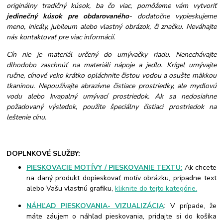
originálny tradičný kúsok, ba čo viac, pomôžeme vám vytvoriť
jedinečný kúsok pre obdarovaného
- dodatočne vypieskujeme
meno, inicály, jubileum alebo vlastný obrázok, či značku. Neváhajte
nás kontaktovať pre viac informácií.
Cín nie je materiál určený do umývačky riadu. Nenechávajte
dlhodobo zaschnúť na materiáli nápoje a jedlo. Krígel umývajte
ručne, cínové veko krátko opláchnite čistou vodou a osušte mäkkou
tkaninou. Nepoužívajte abrazívne čistiace prostriedky, ale mydlovú
vodu alebo kvapalný umývací prostriedok. Ak sa nedosiahne
požadovaný výsledok, použite špeciálny čistiaci prostriedok na
leštenie cínu.
DOPLNKOVÉ SLUŽBY:
PIESKOVACIE MOTÍVY / PIESKOVANIE TEXTU
:
Ak chcete
na daný produkt dopieskovať motív obrázku, prípadne text
alebo Vašu vlastnú grafiku,
kliknite do tejto kategórie.
NÁHĽAD PIESKOVANIA- VIZUALIZÁCIA
: V prípade, že
máte záujem o náhľad pieskovania, pridajte si do košíka