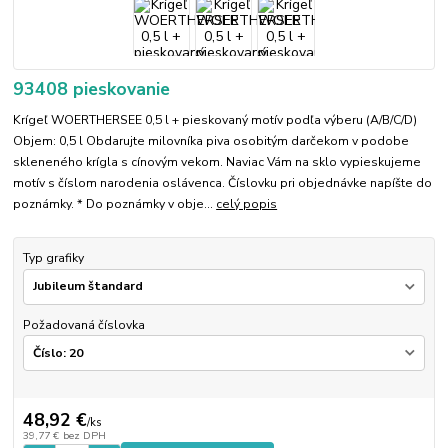
93408 pieskovanie
Krígeľ WOERTHERSEE 0,5 l + pieskovaný motív podľa výberu (A/B/C/D)
Objem: 0,5 l Obdarujte milovníka piva osobitým darčekom v podobe
skleneného krígla s cínovým vekom. Naviac Vám na sklo vypieskujeme
motív s číslom narodenia oslávenca. Číslovku pri objednávke napíšte do
poznámky. * Do poznámky v obje...
celý popis
Typ grafiky
Požadovaná číslovka
48,92 €
/
ks
39,77 €
bez DPH