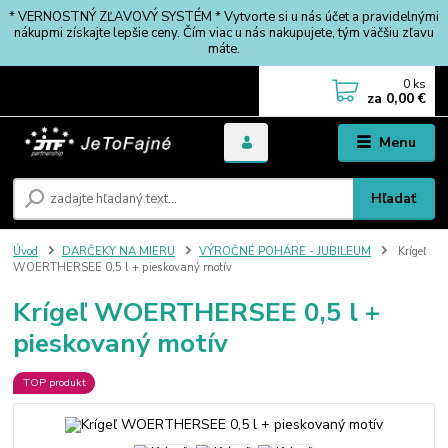
* VERNOSTNÝ ZĽAVOVÝ SYSTÉM * Vytvorte si u nás účet a pravidelnými
nákupmi získajte lepšie ceny. Čím viac u nás nakupujete, tým väčšiu zľavu
máte.
0
ks
za
0,00 €
Menu
Hľadať
Úvod
DARČEKY NA MIERU
VÝROČNÉ POHÁRE - JUBILEUM
Krígeľ
WOERTHERSEE 0,5 l + pieskovaný motív
Krígeľ WOERTHERSEE 0,5 l +
pieskovaný motív
TOP produkt