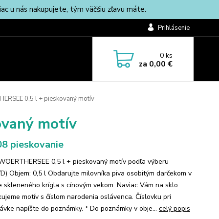
c u nás nakupujete, tým väčšiu zľavu máte.
Prihlásenie
0
ks
za
0,00 €
ERSEE 0,5 l + pieskovaný motív
ovaný motív
8 pieskovanie
 WOERTHERSEE 0,5 l + pieskovaný motív podľa výberu
/D) Objem: 0,5 l Obdarujte milovníka piva osobitým darčekom v
 skleneného krígla s cínovým vekom. Naviac Vám na sklo
kujeme motív s číslom narodenia oslávenca. Číslovku pri
ávke napíšte do poznámky. * Do poznámky v obje...
celý popis