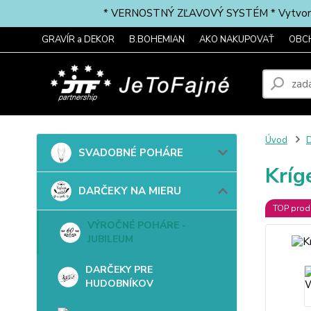
* VERNOSTNÝ ZĽAVOVÝ SYSTÉM * Vytvorte si 
GRAVÍR a DEKOR
B.BOHEMIAN
AKO NAKUPOVAŤ
OBC
Úvod
SVADOBNÉ POHÁRE
Kríg
DARČEKY NA MIERU
TOP prod
VÝROČNÉ POHÁRE -
JUBILEUM
DARČEKY PRE
HUDOBNÍKOV