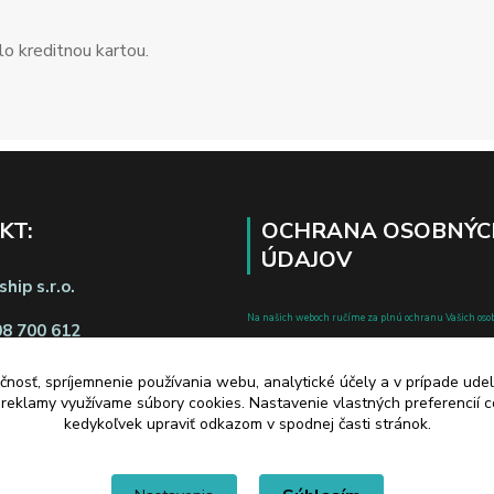
o kreditnou kartou.
KT:
OCHRANA OSOBNÝC
ÚDAJOV
hip s.r.o.
Na našich weboch ručíme za plnú ochranu Vašich oso
08 700 612
pred zneužitím. Všetky informácie, ktoré uvediete o svoje
chránené v zmysle zákona č.122/2013 Z.z. o ochrane o
čnosť, spríjemnenie používania webu, analytické účely a v prípade udel
a reklamy využívame súbory cookies. Nastavenie vlastných preferencií 
a o zmene a doplnení niektorých zákonov.
kedykoľvek upraviť odkazom v spodnej časti stránok.
d zmluvy tu