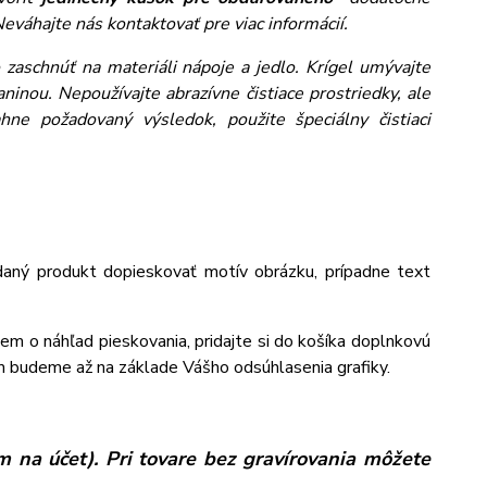
eváhajte nás kontaktovať pre viac informácií.
zaschnúť na materiáli nápoje a jedlo. Krígel umývajte
inou. Nepoužívajte abrazívne čistiace prostriedky, ale
ne požadovaný výsledok, použite špeciálny čistiaci
aný produkt dopieskovať motív obrázku, prípadne text
jem o náhľad pieskovania, pridajte si do košíka doplnkovú
m budeme až na základe Vášho odsúhlasenia grafiky.
 na účet). Pri tovare bez gravírovania môžete