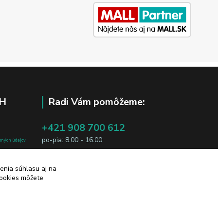
H
Radi Vám pomôžeme:
+421 908 700 612
po-pia: 8.00 - 16.00
bných údajov
j osobe, sú
business@jtf.sk
sobných údajov
enia súhlasu aj na
cookies môžete