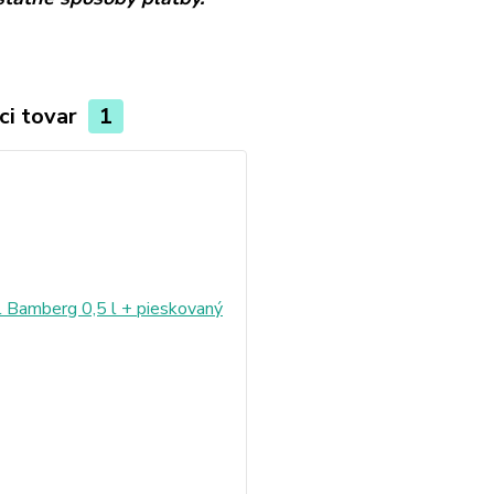
ci tovar
1