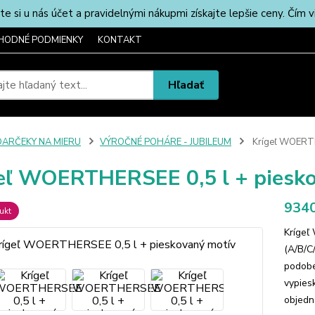
u nás účet a pravidelnými nákupmi získajte lepšie ceny. Čím via
HODNÉ PODMIENKY
KONTAKT
Hľadať
DARČEKY NA MIERU
VÝROČNÉ POHÁRE - JUBILEUM
Krígeľ WOERTH
eľ WOERTHERSEE 0,5 l + piesk
9340
ukt
Krígeľ
(A/B/C
podobe
vypies
objedn