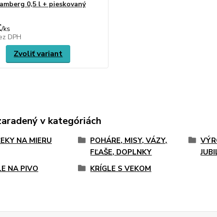
Bamberg 0,5 l + pieskovaný
€
/
ks
ez DPH
Zvoliť variant
zaradený v kategóriách
EKY NA MIERU
POHÁRE, MISY, VÁZY,
VÝR
FĽAŠE, DOPLNKY
JUB
LE NA PIVO
KRÍGLE S VEKOM