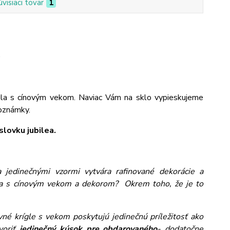
úvisiaci tovar
1
)
gla s cínovým vekom. Naviac Vám na sklo vypieskujeme
poznámky.
lovku jubilea.
jedinečnými vzormi vytvára rafinované dekorácie a
gla s cínovým vekom a dekorom? Okrem toho, že je to
ivné krígle s vekom poskytujú jedinečnú príležitosť ako
voriť
jedinečný kúsok pre obdarovaného
- dodatočne