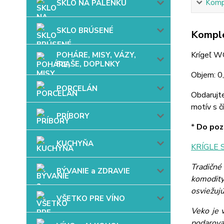
Kompl
SKLO NA PÁLENKU
SKLO BRÚSENÉ
Komple
Krígeľ W
POHÁRE, MISY, VÁZY,
FĽAŠE, DOPLNKY
Objem: 0,
PORCELÁN
Obdarujt
motív s č
PRÍBORY
*
Do pozn
KUCHYŇA
KRÍGLE 
Tradičné
BÝVANIE a ZDRAVIE
komodity
osviežujú
VŠETKO PRE VÍNO
Veko je 
podarova