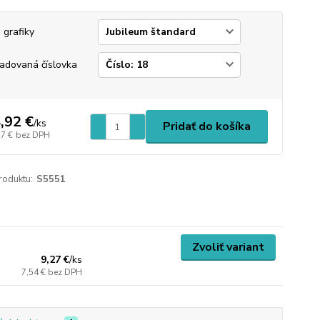
 grafiky
adovaná číslovka
,92 €
/
ks
Pridať do košíka
77 €
bez DPH
roduktu:
S5551
Zvoliť variant
9,27 €
/
ks
7,54 €
bez DPH