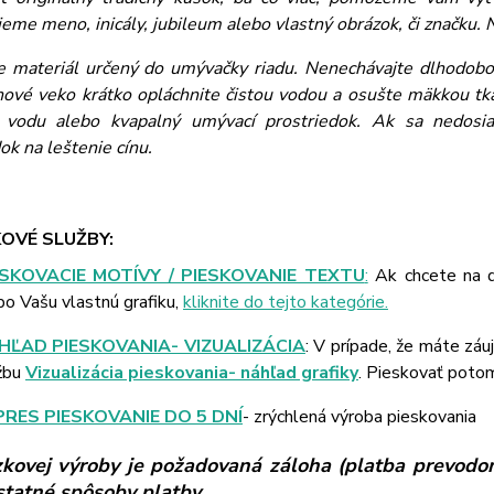
eme meno, inicály, jubileum alebo vlastný obrázok, či značku. N
je materiál určený do umývačky riadu. Nenechávajte dlhodobo 
ínové veko krátko opláchnite čistou vodou a osušte mäkkou tkan
vodu alebo kvapalný umývací prostriedok. Ak sa nedosiah
ok na leštenie cínu.
OVÉ SLUŽBY:
ESKOVACIE MOTÍVY / PIESKOVANIE TEXTU
:
Ak chcete na d
bo Vašu vlastnú grafiku,
kliknite do tejto kategórie.
HĽAD PIESKOVANIA- VIZUALIZÁCIA
: V prípade, že máte záu
žbu
Vizualizácia pieskovania- náhľad grafiky
. Pieskovať poto
PRES PIESKOVANIE DO 5 DNÍ
- zrýchlená výroba pieskovania
kovej výroby je požadovaná záloha (platba prevodom
ostatné spôsoby platby.