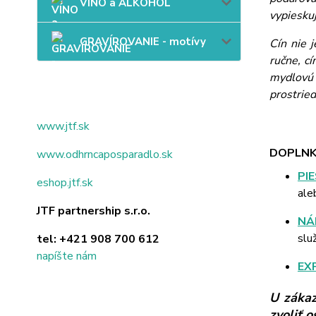
VÍNO a ALKOHOL
vypieskuj
GRAVÍROVANIE - motívy
Cín nie 
ručne, c
mydlovú 
prostried
www.jtf.sk
DOPLNK
www.odhrncaposparadlo.sk
PI
eshop.jtf.sk
ale
JTF partnership s.r.o.
NÁ
slu
tel:
+421 908 700 612
napíšte nám
EX
U zákaz
zvoliť 