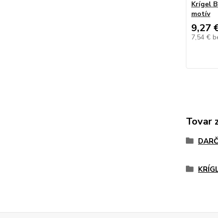
Krígel 
motív
9,27 
7,54 €
b
Tovar 
DARČ
KRÍG