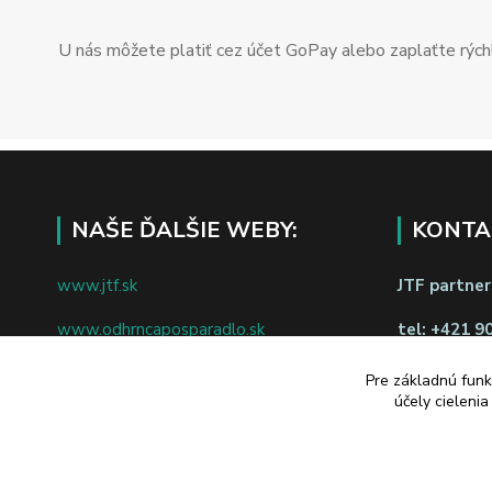
U nás môžete platiť cez účet GoPay alebo zaplaťte rýchl
NAŠE ĎALŠIE WEBY:
KONTA
www.jtf.sk
JTF partners
www.odhrncaposparadlo.sk
tel:
+421 9
www.jtf.sk
www.vsetkoprevino.sk
Pre základnú funk
napíšte nám
účely cieleni
www.4toilet.sk
Odstúpiť o