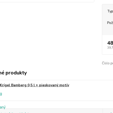
Typ
Pož
48
39,
Číslo p
é produkty
Krígel Bamberg 0,5 l + pieskovaný motív