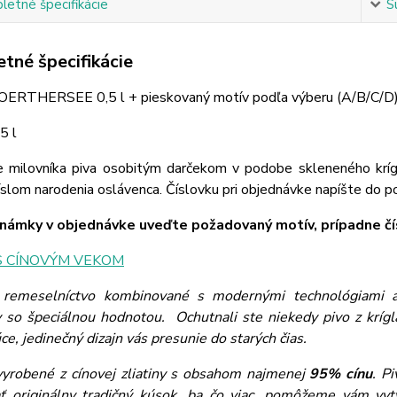
etné špecifikácie
S
tné špecifikácie
OERTHERSEE 0,5 l + pieskovaný motív podľa výberu (A/B/C/D
5 l
e milovníka piva osobitým darčekom v podobe skleneného krí
íslom narodenia oslávenca. Číslovku pri objednávke napíšte do 
ámky v objednávke uveďte požadovaný motív, prípadne čís
S CÍNOVÝM VEKOM
 remeselníctvo kombinované s modernými technológiami a 
 so špeciálnou hodnotou. Ochutnali ste niekedy pivo z krí
ce, jedinečný dizajn vás presunie do starých čias.
vyrobené z cínovej zliatiny s obsahom najmenej
95% cínu
. P
ť originálny tradičný kúsok, ba čo viac, pomôžeme vám vyt