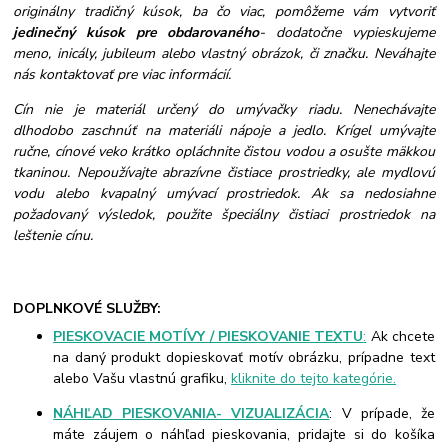
originálny tradičný kúsok, ba čo viac, pomôžeme vám vytvoriť
jedinečný kúsok pre obdarovaného
- dodatočne vypieskujeme
meno, inicály, jubileum alebo vlastný obrázok, či značku. Neváhajte
nás kontaktovať pre viac informácií.
Cín nie je materiál určený do umývačky riadu. Nenechávajte
dlhodobo zaschnúť na materiáli nápoje a jedlo. Krígel umývajte
ručne, cínové veko krátko opláchnite čistou vodou a osušte mäkkou
tkaninou. Nepoužívajte abrazívne čistiace prostriedky, ale mydlovú
vodu alebo kvapalný umývací prostriedok. Ak sa nedosiahne
požadovaný výsledok, použite špeciálny čistiaci prostriedok na
leštenie cínu.
DOPLNKOVÉ SLUŽBY:
PIESKOVACIE MOTÍVY / PIESKOVANIE TEXTU
:
Ak chcete
na daný produkt dopieskovať motív obrázku, prípadne text
alebo Vašu vlastnú grafiku,
kliknite do tejto kategórie.
NÁHĽAD PIESKOVANIA- VIZUALIZÁCIA
: V prípade, že
máte záujem o náhľad pieskovania, pridajte si do košíka