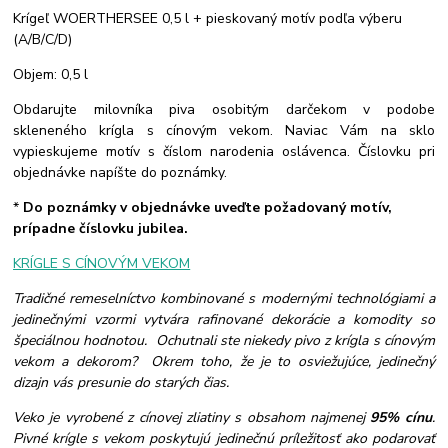
Krígeľ WOERTHERSEE 0,5 l + pieskovaný motív podľa výberu
(A/B/C/D)
Objem: 0,5 l
Obdarujte milovníka piva osobitým darčekom v podobe
skleneného krígla s cínovým vekom. Naviac Vám na sklo
vypieskujeme motív s číslom narodenia oslávenca. Číslovku pri
objednávke napíšte do poznámky.
*
Do poznámky v objednávke uveďte požadovaný motív,
prípadne číslovku jubilea.
KRÍGLE S CÍNOVÝM VEKOM
Tradičné remeselníctvo kombinované s modernými technológiami a
jedinečnými vzormi vytvára rafinované dekorácie a komodity so
špeciálnou hodnotou. Ochutnali ste niekedy pivo z krígla s cínovým
vekom a dekorom? Okrem toho, že je to osviežujúce, jedinečný
dizajn vás presunie do starých čias.
Veko je vyrobené z cínovej zliatiny s obsahom najmenej
95% cínu
.
Pivné krígle s vekom poskytujú jedinečnú príležitosť ako podarovať