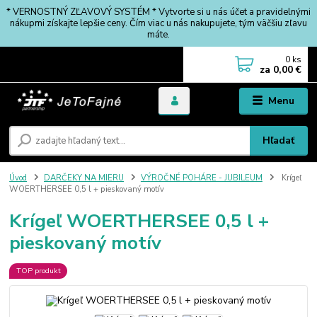
* VERNOSTNÝ ZĽAVOVÝ SYSTÉM * Vytvorte si u nás účet a pravidelnými
nákupmi získajte lepšie ceny. Čím viac u nás nakupujete, tým väčšiu zľavu
máte.
0
ks
za
0,00 €
Menu
Hľadať
Úvod
DARČEKY NA MIERU
VÝROČNÉ POHÁRE - JUBILEUM
Krígeľ
WOERTHERSEE 0,5 l + pieskovaný motív
Krígeľ WOERTHERSEE 0,5 l +
pieskovaný motív
TOP produkt