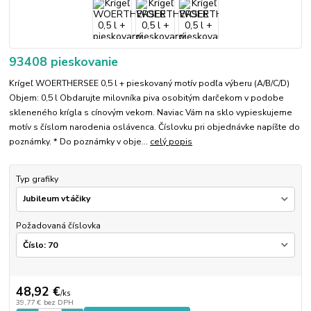
93408 pieskovanie
Krígeľ WOERTHERSEE 0,5 l + pieskovaný motív podľa výberu (A/B/C/D)
Objem: 0,5 l Obdarujte milovníka piva osobitým darčekom v podobe
skleneného krígla s cínovým vekom. Naviac Vám na sklo vypieskujeme
motív s číslom narodenia oslávenca. Číslovku pri objednávke napíšte do
poznámky. * Do poznámky v obje...
celý popis
Typ grafiky
Požadovaná číslovka
48,92 €
/
ks
39,77 €
bez DPH