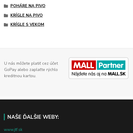
POHÁRE NA PIVO
KRÍGLE NA PIVO
KRÍGLE S VEKOM
U nás môžete platiť cez účet
GoPay alebo zaplaťte rýchlo
kreditnou kartou.
NAŠE ĎALŠIE WEBY:
www.jtf.sk