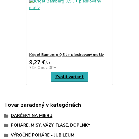
Krígel Bamberg 0,5 l + pieskovaný motív
9,27 €
/
ks
7,54 €
bez DPH
Zvoliť variant
Tovar zaradený v kategóriách
DARČEKY NA MIERU
POHÁRE, MISY, VÁZY, FĽAŠE, DOPLNKY
VÝROČNÉ POHÁRE - JUBILEUM