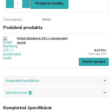
Pridať do košíka
Číslo produktu:
S5551
Podobné produkty
Krígel Bamberg 0,5 l + pieskovaný
motív
9,27 €
/
ks
7,54 €
bez DPH
Zvoliť variant
Kompletné špecifikácie
Súvisiaci tovar
1
Kompletné špecifikácie