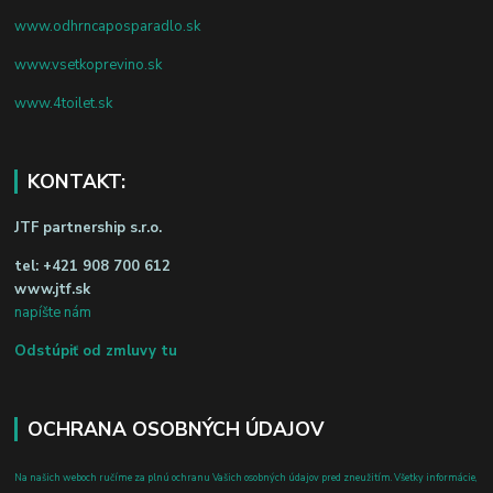
www.odhrncaposparadlo.sk
www.vsetkoprevino.sk
www.4toilet.sk
KONTAKT:
JTF partnership s.r.o.
tel:
+421 908 700 612
www.jtf.sk
napíšte nám
Odstúpiť od zmluvy tu
OCHRANA OSOBNÝCH ÚDAJOV
Na našich weboch ručíme za plnú ochranu Vašich osobných údajov pred zneužitím. Všetky informácie,