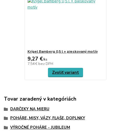
Krígel Bamberg 0,5 l + pieskovaný motív
9,27 €
/
ks
7,54 €
bez DPH
Zvoliť variant
Tovar zaradený v kategóriách
DARČEKY NA MIERU
POHÁRE, MISY, VÁZY, FĽAŠE, DOPLNKY
VÝROČNÉ POHÁRE - JUBILEUM