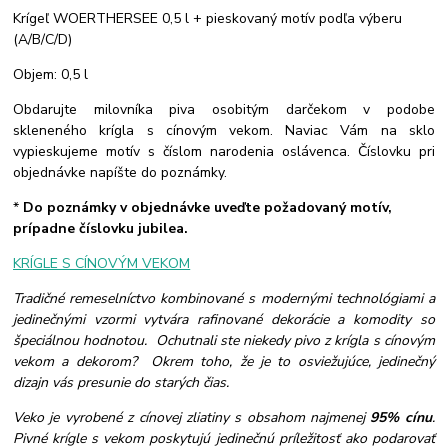
Krígeľ WOERTHERSEE 0,5 l + pieskovaný motív podľa výberu
(A/B/C/D)
Objem: 0,5 l
Obdarujte milovníka piva osobitým darčekom v podobe
skleneného krígla s cínovým vekom. Naviac Vám na sklo
vypieskujeme motív s číslom narodenia oslávenca. Číslovku pri
objednávke napíšte do poznámky.
*
Do poznámky v objednávke uveďte požadovaný motív,
prípadne číslovku jubilea.
KRÍGLE S CÍNOVÝM VEKOM
Tradičné remeselníctvo kombinované s modernými technológiami a
jedinečnými vzormi vytvára rafinované dekorácie a komodity so
špeciálnou hodnotou. Ochutnali ste niekedy pivo z krígla s cínovým
vekom a dekorom? Okrem toho, že je to osviežujúce, jedinečný
dizajn vás presunie do starých čias.
Veko je vyrobené z cínovej zliatiny s obsahom najmenej
95% cínu
.
Pivné krígle s vekom poskytujú jedinečnú príležitosť ako podarovať