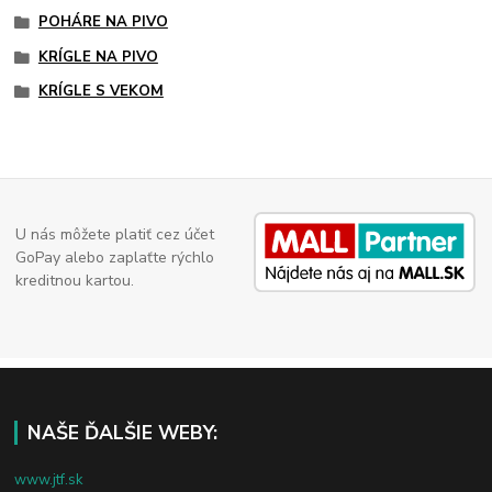
POHÁRE NA PIVO
KRÍGLE NA PIVO
KRÍGLE S VEKOM
U nás môžete platiť cez účet
GoPay alebo zaplaťte rýchlo
kreditnou kartou.
NAŠE ĎALŠIE WEBY:
www.jtf.sk