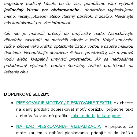
originálny tradičný kúsok, ba čo viac, pomôžeme vám vytvoriť
jedinečný kúsok pre obdarovaného
- dodatočne vypieskujeme
meno, inicály, jubileum alebo vlastný obrázok, či značku. Neváhajte
nás kontaktovať pre viac informácií.
Cín nie je materiál určený do umývačky riadu. Nenechávajte
dlhodobo zaschnúť na materiáli nápoje a jedlo. Krígel umývajte
ručne, cínové veko krátko opláchnite čistou vodou a osušte mäkkou
tkaninou. Nepoužívajte abrazívne čistiace prostriedky, ale mydlovú
vodu alebo kvapalný umývací prostriedok. Ak sa nedosiahne
požadovaný výsledok, použite špeciálny čistiaci prostriedok na
leštenie cínu.
DOPLNKOVÉ SLUŽBY:
PIESKOVACIE MOTÍVY / PIESKOVANIE TEXTU
:
Ak chcete
na daný produkt dopieskovať motív obrázku, prípadne text
alebo Vašu vlastnú grafiku,
kliknite do tejto kategórie.
NÁHĽAD PIESKOVANIA- VIZUALIZÁCIA
: V prípade, že
máte záujem o náhľad pieskovania, pridajte si do košíka