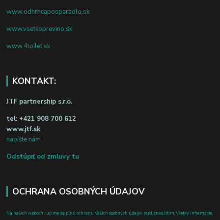
www.odhrncaposparadlo.sk
www.vsetkoprevino.sk
www.4toilet.sk
KONTAKT:
JTF partnership s.r.o.
tel:
+421 908 700 612
www.jtf.sk
napíšte nám
Odstúpiť od zmluvy tu
OCHRANA OSOBNÝCH ÚDAJOV
Na našich weboch ručíme za plnú ochranu Vašich osobných údajov pred zneužitím. Všetky informácie,