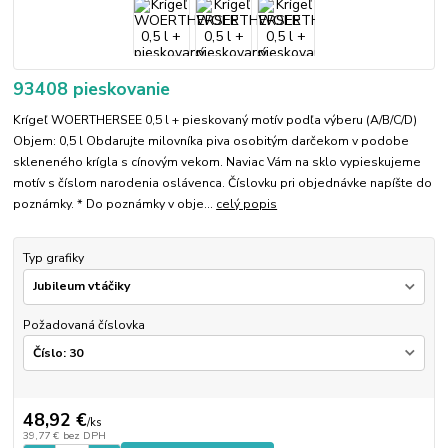
93408 pieskovanie
Krígeľ WOERTHERSEE 0,5 l + pieskovaný motív podľa výberu (A/B/C/D)
Objem: 0,5 l Obdarujte milovníka piva osobitým darčekom v podobe
skleneného krígla s cínovým vekom. Naviac Vám na sklo vypieskujeme
motív s číslom narodenia oslávenca. Číslovku pri objednávke napíšte do
poznámky. * Do poznámky v obje...
celý popis
Typ grafiky
Požadovaná číslovka
48,92 €
/
ks
39,77 €
bez DPH