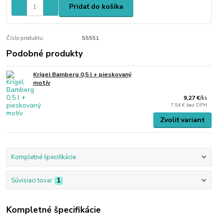
Pridať do košíka
Číslo produktu:
S5551
Podobné produkty
Krígel Bamberg 0,5 l + pieskovaný
motív
9,27 €
/
ks
7,54 €
bez DPH
Zvoliť variant
Kompletné špecifikácie
Súvisiaci tovar
1
Kompletné špecifikácie