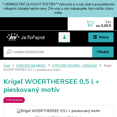
* VERNOSTNÝ ZĽAVOVÝ SYSTÉM * Vytvorte si u nás účet a pravidelnými
nákupmi získajte lepšie ceny. Čím viac u nás nakupujete, tým väčšiu zľavu
máte.
0
ks
za
0,00 €
Menu
Hľadať
Úvod
DARČEKY NA MIERU
VÝROČNÉ POHÁRE - JUBILEUM
Krígeľ
WOERTHERSEE 0,5 l + pieskovaný motív
Krígeľ WOERTHERSEE 0,5 l +
pieskovaný motív
TOP produkt