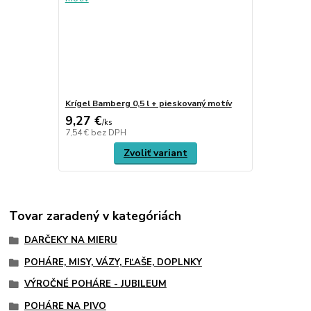
Krígel Bamberg 0,5 l + pieskovaný motív
9,27 €
/
ks
7,54 €
bez DPH
Zvoliť variant
Tovar zaradený v kategóriách
DARČEKY NA MIERU
POHÁRE, MISY, VÁZY, FĽAŠE, DOPLNKY
VÝROČNÉ POHÁRE - JUBILEUM
POHÁRE NA PIVO