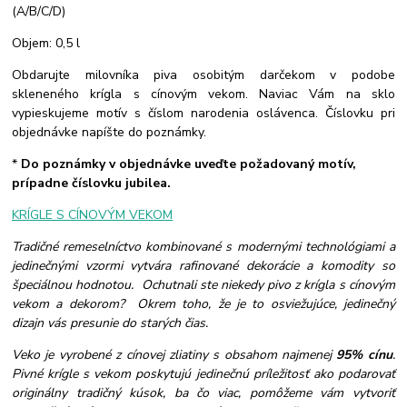
(A/B/C/D)
Objem: 0,5 l
Obdarujte milovníka piva osobitým darčekom v podobe
skleneného krígla s cínovým vekom. Naviac Vám na sklo
vypieskujeme motív s číslom narodenia oslávenca. Číslovku pri
objednávke napíšte do poznámky.
*
Do poznámky v objednávke uveďte požadovaný motív,
prípadne číslovku jubilea.
KRÍGLE S CÍNOVÝM VEKOM
Tradičné remeselníctvo kombinované s modernými technológiami a
jedinečnými vzormi vytvára rafinované dekorácie a komodity so
špeciálnou hodnotou. Ochutnali ste niekedy pivo z krígla s cínovým
vekom a dekorom? Okrem toho, že je to osviežujúce, jedinečný
dizajn vás presunie do starých čias.
Veko je vyrobené z cínovej zliatiny s obsahom najmenej
95% cínu
.
Pivné krígle s vekom poskytujú jedinečnú príležitosť ako podarovať
originálny tradičný kúsok, ba čo viac, pomôžeme vám vytvoriť