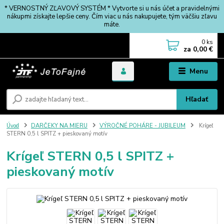
* VERNOSTNÝ ZĽAVOVÝ SYSTÉM * Vytvorte si u nás účet a pravidelnými
nákupmi získajte lepšie ceny. Čím viac u nás nakupujete, tým väčšiu zľavu
máte.
0
ks
za
0,00 €
Menu
Hľadať
Úvod
DARČEKY NA MIERU
VÝROČNÉ POHÁRE - JUBILEUM
Krígeľ
STERN 0,5 l SPITZ + pieskovaný motív
Krígeľ STERN 0,5 l SPITZ +
pieskovaný motív