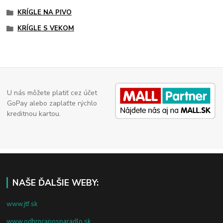
KRÍGLE NA PIVO
KRÍGLE S VEKOM
U nás môžete platiť cez účet
GoPay alebo zaplaťte rýchlo
kreditnou kartou.
NAŠE ĎALŠIE WEBY:
www.jtf.sk
www.odhrncaposparadlo.sk