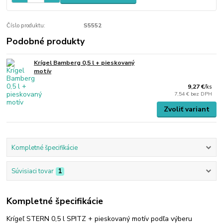
Číslo produktu:
S5552
Podobné produkty
Krígel Bamberg 0,5 l + pieskovaný
motív
9,27 €
/
ks
7,54 €
bez DPH
Zvoliť variant
Kompletné špecifikácie
Súvisiaci tovar
1
Kompletné špecifikácie
Krígeľ STERN 0,5 l SPITZ + pieskovaný motív podľa výberu