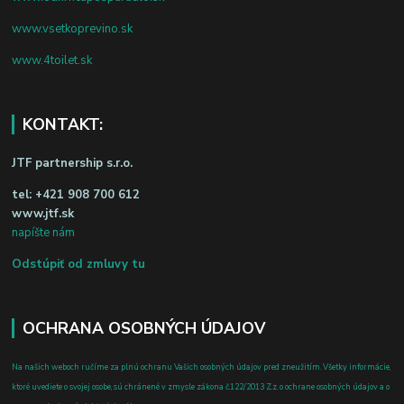
www.vsetkoprevino.sk
www.4toilet.sk
KONTAKT:
JTF partnership s.r.o.
tel:
+421 908 700 612
www.jtf.sk
napíšte nám
Odstúpiť od zmluvy tu
OCHRANA OSOBNÝCH ÚDAJOV
Na našich weboch ručíme za plnú ochranu Vašich osobných údajov pred zneužitím. Všetky informácie,
ktoré uvediete o svojej osobe, sú chránené v zmysle zákona č.122/2013 Z.z. o ochrane osobných údajov a o