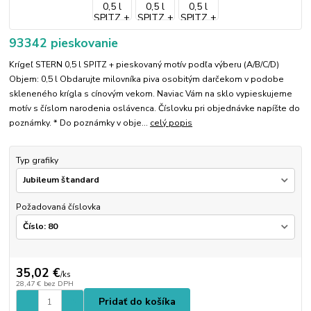
93342 pieskovanie
Krígeľ STERN 0,5 l SPITZ + pieskovaný motív podľa výberu (A/B/C/D)
Objem: 0,5 l Obdarujte milovníka piva osobitým darčekom v podobe
skleneného krígla s cínovým vekom. Naviac Vám na sklo vypieskujeme
motív s číslom narodenia oslávenca. Číslovku pri objednávke napíšte do
poznámky. * Do poznámky v obje...
celý popis
Typ grafiky
Požadovaná číslovka
35,02 €
/
ks
28,47 €
bez DPH
Pridať do košíka