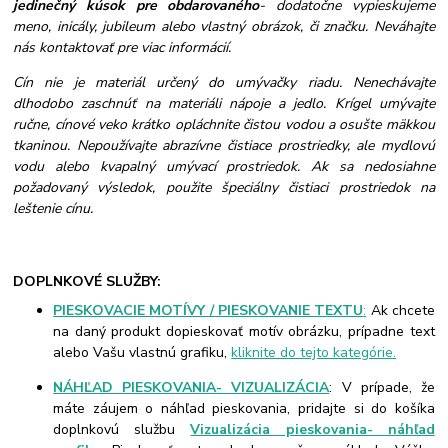
jedinečný kúsok pre obdarovaného
- dodatočne vypieskujeme
meno, inicály, jubileum alebo vlastný obrázok, či značku. Neváhajte
nás kontaktovať pre viac informácií.
Cín nie je materiál určený do umývačky riadu. Nenechávajte
dlhodobo zaschnúť na materiáli nápoje a jedlo. Krígel umývajte
ručne, cínové veko krátko opláchnite čistou vodou a osušte mäkkou
tkaninou. Nepoužívajte abrazívne čistiace prostriedky, ale mydlovú
vodu alebo kvapalný umývací prostriedok. Ak sa nedosiahne
požadovaný výsledok, použite špeciálny čistiaci prostriedok na
leštenie cínu.
DOPLNKOVÉ SLUŽBY:
PIESKOVACIE MOTÍVY / PIESKOVANIE TEXTU
:
Ak chcete
na daný produkt dopieskovať motív obrázku, prípadne text
alebo Vašu vlastnú grafiku,
kliknite do tejto kategórie.
NÁHĽAD PIESKOVANIA- VIZUALIZÁCIA
: V prípade, že
máte záujem o náhľad pieskovania, pridajte si do košíka
doplnkovú službu
Vizualizácia pieskovania- náhľad