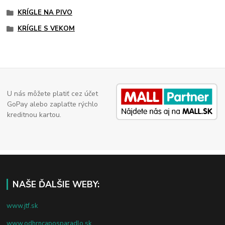
KRÍGLE NA PIVO
KRÍGLE S VEKOM
U nás môžete platiť cez účet
GoPay alebo zaplaťte rýchlo
kreditnou kartou.
NAŠE ĎALŠIE WEBY:
www.jtf.sk
www.odhrncaposparadlo.sk