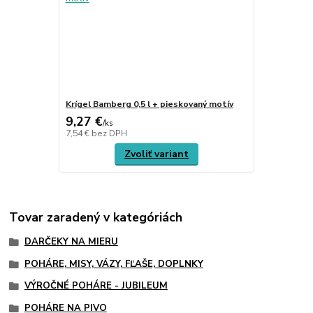
Krígel Bamberg 0,5 l + pieskovaný motív
9,27 €
/
ks
7,54 €
bez DPH
Zvoliť variant
Tovar zaradený v kategóriách
DARČEKY NA MIERU
POHÁRE, MISY, VÁZY, FĽAŠE, DOPLNKY
VÝROČNÉ POHÁRE - JUBILEUM
POHÁRE NA PIVO