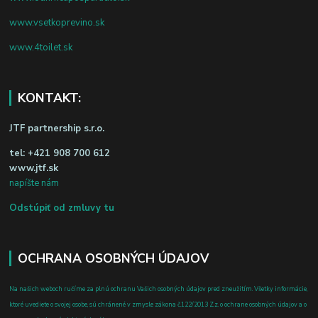
www.vsetkoprevino.sk
www.4toilet.sk
KONTAKT:
JTF partnership s.r.o.
tel:
+421 908 700 612
www.jtf.sk
napíšte nám
Odstúpiť od zmluvy tu
OCHRANA OSOBNÝCH ÚDAJOV
Na našich weboch ručíme za plnú ochranu Vašich osobných údajov pred zneužitím. Všetky informácie,
ktoré uvediete o svojej osobe, sú chránené v zmysle zákona č.122/2013 Z.z. o ochrane osobných údajov a o