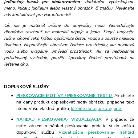
jedinečný kúsok pre obdarovaného
- dodatočne vypieskujeme
meno, inicály, jubileum alebo vlastný obrázok, či značku. Neváhajte
nás kontaktovať pre viac informácií.
Cín nie je materiál určený do umývačky riadu. Nenechávajte
dlhodobo zaschnúť na materiáli nápoje a jedlo. Krígel umývajte
ručne, cínové veko krátko opláchnite čistou vodou a osušte mäkkou
tkaninou. Nepoužívajte abrazívne čistiace prostriedky, ale mydlovú
vodu alebo kvapalný umývací prostriedok. Ak sa nedosiahne
požadovaný výsledok, použite špeciálny čistiaci prostriedok na
leštenie cínu.
DOPLNKOVÉ SLUŽBY:
PIESKOVACIE MOTÍVY / PIESKOVANIE TEXTU
:
Ak chcete
na daný produkt dopieskovať motív obrázku, prípadne text
alebo Vašu vlastnú grafiku,
kliknite do tejto kategórie.
NÁHĽAD PIESKOVANIA- VIZUALIZÁCIA
: V prípade, že
máte záujem o náhľad pieskovania, pridajte si do košíka
doplnkovú službu
Vizualizácia pieskovania- náhľad