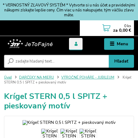
* VERNOSTNÝ ZĽAVOVÝ SYSTÉM * Vytvorte si u nás účet a pravidelnými
nákupmi získajte lepšie ceny. Čím viac u nás nakupujete, tým väčšiu zľavu
máte.
0
ks
za
0,00 €
Menu
Hľadať
Úvod
DARČEKY NA MIERU
VÝROČNÉ POHÁRE - JUBILEUM
Krígeľ
STERN 0,5 l SPITZ + pieskovaný motív
Krígeľ STERN 0,5 l SPITZ +
pieskovaný motív