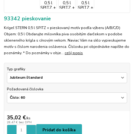
93342 pieskovanie
Krígeľ STERN 0,5 l SPITZ + pieskovaný motív podľa výberu (A/B/C/D)
Objem: 0,5 l Obdarujte milovníka piva osobitým darčekom v podobe
skleneného krígla s cínovým vekom. Naviac Vám na sklo vypieskujeme
motív s číslom narodenia oslávenca. Číslovku pri objednávke napíšte do
poznámky. * Do poznámky v obje...
celý popis
Typ grafiky
Požadovaná číslovka
35,02 €
/
ks
28,47 €
bez DPH
Pridať do košíka