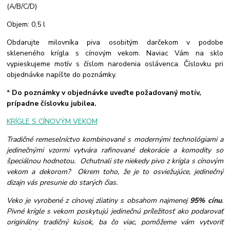
(A/B/C/D)
Objem: 0,5 l
Obdarujte milovníka piva osobitým darčekom v podobe
skleneného krígla s cínovým vekom. Naviac Vám na sklo
vypieskujeme motív s číslom narodenia oslávenca. Číslovku pri
objednávke napíšte do poznámky.
*
Do poznámky v objednávke uveďte požadovaný motív,
prípadne číslovku jubilea.
KRÍGLE S CÍNOVÝM VEKOM
Tradičné remeselníctvo kombinované s modernými technológiami a
jedinečnými vzormi vytvára rafinované dekorácie a komodity so
špeciálnou hodnotou. Ochutnali ste niekedy pivo z krígla s cínovým
vekom a dekorom? Okrem toho, že je to osviežujúce, jedinečný
dizajn vás presunie do starých čias.
Veko je vyrobené z cínovej zliatiny s obsahom najmenej
95% cínu
.
Pivné krígle s vekom poskytujú jedinečnú príležitosť ako podarovať
originálny tradičný kúsok, ba čo viac, pomôžeme vám vytvoriť