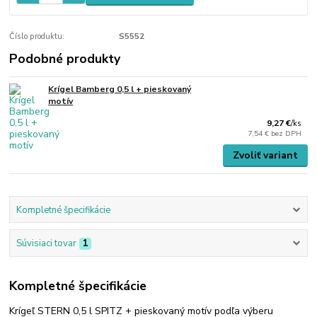
Číslo produktu:
S5552
Podobné produkty
Krígel Bamberg 0,5 l + pieskovaný
motív
9,27 €
/
ks
7,54 €
bez DPH
Zvoliť variant
Kompletné špecifikácie
Súvisiaci tovar
1
Kompletné špecifikácie
Krígeľ STERN 0,5 l SPITZ + pieskovaný motív podľa výberu