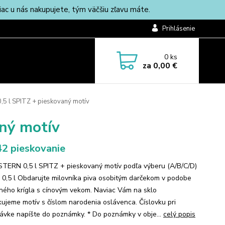
c u nás nakupujete, tým väčšiu zľavu máte.
Prihlásenie
0
ks
za
0,00 €
,5 l SPITZ + pieskovaný motív
aný motív
2 pieskovanie
 STERN 0,5 l SPITZ + pieskovaný motív podľa výberu (A/B/C/D)
 0,5 l Obdarujte milovníka piva osobitým darčekom v podobe
ného krígla s cínovým vekom. Naviac Vám na sklo
kujeme motív s číslom narodenia oslávenca. Číslovku pri
ávke napíšte do poznámky. * Do poznámky v obje...
celý popis