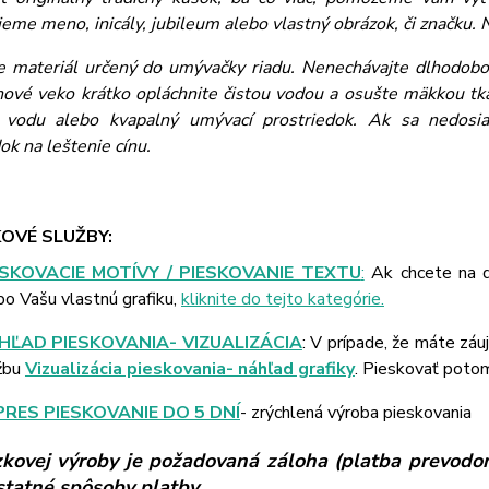
eme meno, inicály, jubileum alebo vlastný obrázok, či značku. N
je materiál určený do umývačky riadu. Nenechávajte dlhodobo 
ínové veko krátko opláchnite čistou vodou a osušte mäkkou tkan
vodu alebo kvapalný umývací prostriedok. Ak sa nedosiah
ok na leštenie cínu.
OVÉ SLUŽBY:
ESKOVACIE MOTÍVY / PIESKOVANIE TEXTU
:
Ak chcete na d
bo Vašu vlastnú grafiku,
kliknite do tejto kategórie.
HĽAD PIESKOVANIA- VIZUALIZÁCIA
: V prípade, že máte záu
žbu
Vizualizácia pieskovania- náhľad grafiky
. Pieskovať poto
PRES PIESKOVANIE DO 5 DNÍ
- zrýchlená výroba pieskovania
kovej výroby je požadovaná záloha (platba prevodom
ostatné spôsoby platby.