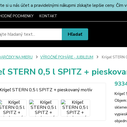
u nás účet a pravidelnými nákupmi získajte lepšie ceny. Čím via
HODNÉ PODMIENKY
KONTAKT
Hľadať
DARČEKY NA MIERU
VÝROČNÉ POHÁRE - JUBILEUM
Krígeľ STERN 0
eľ STERN 0,5 l SPITZ + pieskov
9334
Krígeľ
Objem:
sklene
vypies
objedn