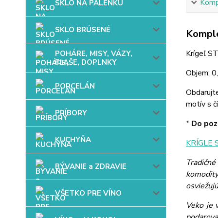
Kompl
SKLO NA PÁLENKU
SKLO BRÚSENÉ
Komple
Krígeľ S
POHÁRE, MISY, VÁZY,
FĽAŠE, DOPLNKY
Objem: 0,
PORCELÁN
Obdarujt
motív s č
PRÍBORY
*
Do pozn
KUCHYŇA
KRÍGLE 
Tradičné
BÝVANIE a ZDRAVIE
komodity
osviežujú
VŠETKO PRE VÍNO
Veko je 
podarova