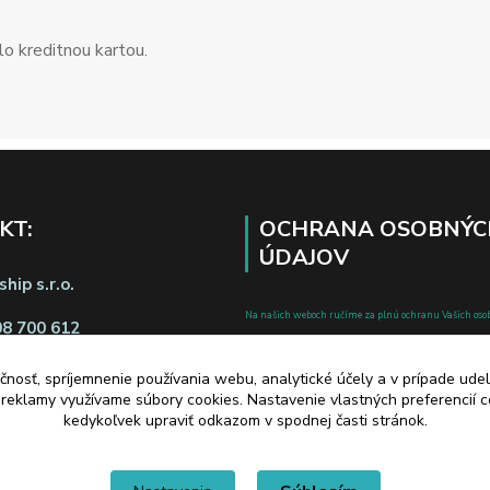
o kreditnou kartou.
KT:
OCHRANA OSOBNÝC
ÚDAJOV
hip s.r.o.
Na našich weboch ručíme za plnú ochranu Vašich oso
08 700 612
pred zneužitím. Všetky informácie, ktoré uvediete o svoje
chránené v zmysle zákona č.122/2013 Z.z. o ochrane o
čnosť, spríjemnenie používania webu, analytické účely a v prípade udel
a reklamy využívame súbory cookies. Nastavenie vlastných preferencií 
a o zmene a doplnení niektorých zákonov.
kedykoľvek upraviť odkazom v spodnej časti stránok.
d zmluvy tu