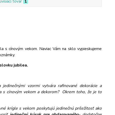
úvisiaci tovar
1
gla s cínovým vekom. Naviac Vám na sklo vypieskujeme
poznámky.
lovku jubilea.
jedinečnými vzormi vytvára rafinované dekorácie a
gla s cínovým vekom a dekorom? Okrem toho, že je to
ivné krígle s vekom poskytujú jedinečnú príležitosť ako
voriť
jedinečný kúsok pre obdarovaného
- dodatočne