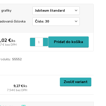
 grafiky
adovaná číslovka
,02 €
/
ks
Pridať do košíka
47 €
bez DPH
roduktu:
S5552
Zvoliť variant
9,27 €
/
ks
7,54 €
bez DPH