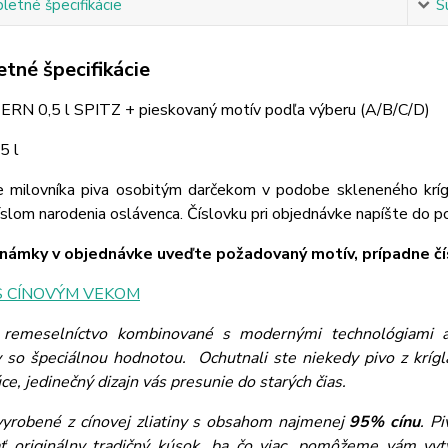
etné špecifikácie
S
tné špecifikácie
TERN 0,5 l SPITZ + pieskovaný motív podľa výberu (A/B/C/D)
5 l
e milovníka piva osobitým darčekom v podobe skleneného krí
íslom narodenia oslávenca. Číslovku pri objednávke napíšte do 
ámky v objednávke uveďte požadovaný motív, prípadne čís
S CÍNOVÝM VEKOM
 remeselníctvo kombinované s modernými technológiami a 
 so špeciálnou hodnotou. Ochutnali ste niekedy pivo z krí
ce, jedinečný dizajn vás presunie do starých čias.
vyrobené z cínovej zliatiny s obsahom najmenej
95% cínu
. P
ť originálny tradičný kúsok, ba čo viac, pomôžeme vám vyt