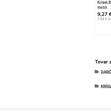
Krígel 
motív
9,27 
7,54 €
b
Tovar 
DARČ
KRÍG