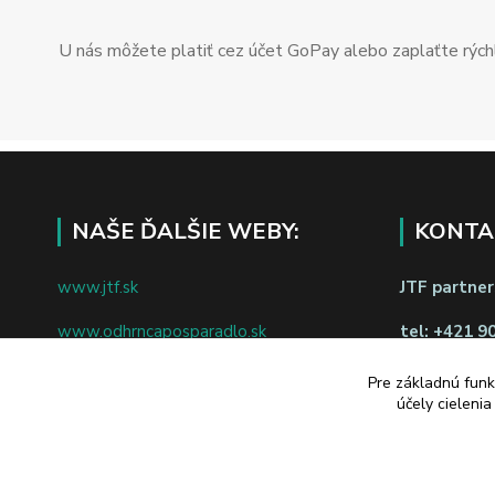
U nás môžete platiť cez účet GoPay alebo zaplaťte rýchl
NAŠE ĎALŠIE WEBY:
KONTA
www.jtf.sk
JTF partners
www.odhrncaposparadlo.sk
tel:
+421 9
www.jtf.sk
www.vsetkoprevino.sk
Pre základnú funk
napíšte nám
účely cieleni
www.4toilet.sk
Odstúpiť o