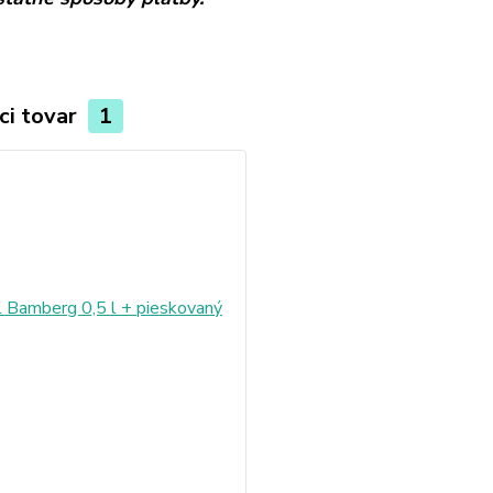
ci tovar
1