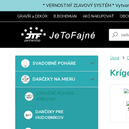
* VERNOSTNÝ ZĽAVOVÝ SYSTÉM * Vytvorte si 
GRAVÍR a DEKOR
B.BOHEMIAN
AKO NAKUPOVAŤ
OBC
Úvod
SVADOBNÉ POHÁRE
Kríg
DARČEKY NA MIERU
VÝROČNÉ POHÁRE -
JUBILEUM
DARČEKY PRE
HUDOBNÍKOV