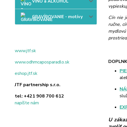
VÍNO a ALKOHOL
vypieskuj
GRAVÍROVANIE - motívy
Cín nie 
ručne, c
mydlovú 
prostried
www.jtf.sk
DOPLNK
www.odhrncaposparadlo.sk
PI
eshop.jtf.sk
ale
JTF partnership s.r.o.
NÁ
slu
tel:
+421 908 700 612
napíšte nám
EX
U zákaz
zvoliť 