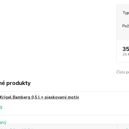
Typ
Pož
35
28,
Číslo p
é produkty
Krígel Bamberg 0,5 l + pieskovaný motív