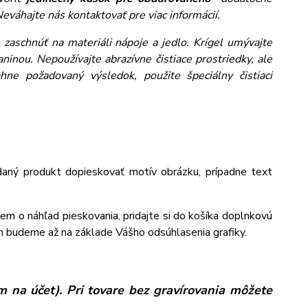
eváhajte nás kontaktovať pre viac informácií.
zaschnúť na materiáli nápoje a jedlo. Krígel umývajte
inou. Nepoužívajte abrazívne čistiace prostriedky, ale
ne požadovaný výsledok, použite špeciálny čistiaci
aný produkt dopieskovať motív obrázku, prípadne text
jem o náhľad pieskovania, pridajte si do košíka doplnkovú
m budeme až na základe Vášho odsúhlasenia grafiky.
 na účet). Pri tovare bez gravírovania môžete