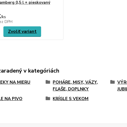
Bamberg 0,5 l + pieskovaný
€
/
ks
ez DPH
Zvoliť variant
zaradený v kategóriách
EKY NA MIERU
POHÁRE, MISY, VÁZY,
VÝR
FĽAŠE, DOPLNKY
JUB
LE NA PIVO
KRÍGLE S VEKOM