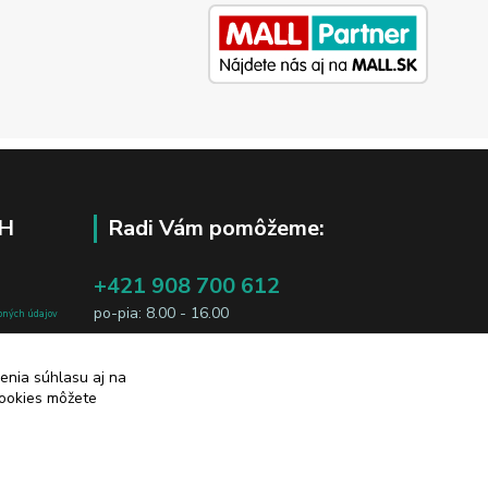
H
Radi Vám pomôžeme:
+421 908 700 612
po-pia: 8.00 - 16.00
bných údajov
j osobe, sú
business@jtf.sk
sobných údajov
enia súhlasu aj na
cookies môžete