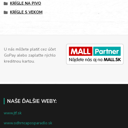
KRÍGLE NA PIVO
KRÍGLE S VEKOM
U nás môžete platiť cez účet
GoPay alebo zaplaťte rýchlo
kreditnou kartou.
NAŠE ĎALŠIE WEBY:
www.jtf.sk
www.odhrncaposparadlo.sk