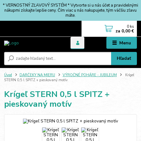
* VERNOSTNÝ ZĽAVOVÝ SYSTÉM * Vytvorte si u nás účet a pravidelnými
nákupmi získajte lepšie ceny. Čím viac u nás nakupujete, tým väčšiu zľavu
máte.
0
ks
za
0,00 €
Menu
Hľadať
Úvod
DARČEKY NA MIERU
VÝROČNÉ POHÁRE - JUBILEUM
Krígeľ
STERN 0,5 l SPITZ + pieskovaný motív
Krígeľ STERN 0,5 l SPITZ +
pieskovaný motív