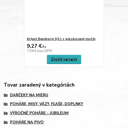
Krígel Bamberg 0,5 l + pieskovaný motív
9,27 €
/
ks
7,54 €
bez DPH
Zvoliť variant
Tovar zaradený v kategóriách
DARČEKY NA MIERU
POHÁRE, MISY, VÁZY, FĽAŠE, DOPLNKY
VÝROČNÉ POHÁRE - JUBILEUM
POHÁRE NA PIVO