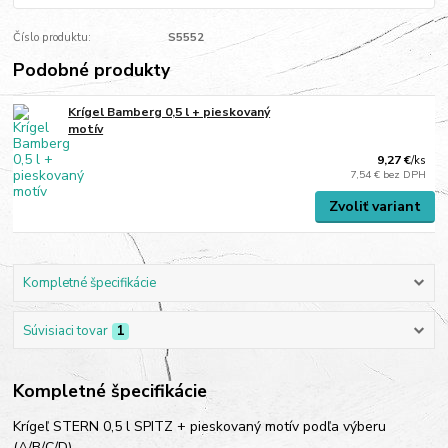
Číslo produktu:
S5552
Podobné produkty
Krígel Bamberg 0,5 l + pieskovaný
motív
9,27 €
/
ks
7,54 €
bez DPH
Zvoliť variant
Kompletné špecifikácie
Súvisiaci tovar
1
Kompletné špecifikácie
Krígeľ STERN 0,5 l SPITZ + pieskovaný motív podľa výberu
(A/B/C/D)