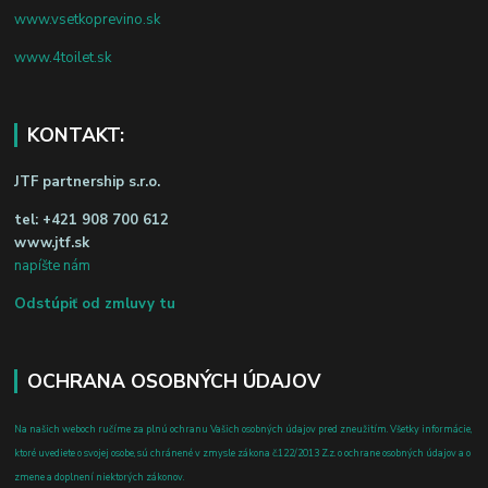
www.vsetkoprevino.sk
www.4toilet.sk
KONTAKT:
JTF partnership s.r.o.
tel:
+421 908 700 612
www.jtf.sk
napíšte nám
Odstúpiť od zmluvy tu
OCHRANA OSOBNÝCH ÚDAJOV
Na našich weboch ručíme za plnú ochranu Vašich osobných údajov pred zneužitím. Všetky informácie,
ktoré uvediete o svojej osobe, sú chránené v zmysle zákona č.122/2013 Z.z. o ochrane osobných údajov a o
zmene a doplnení niektorých zákonov.