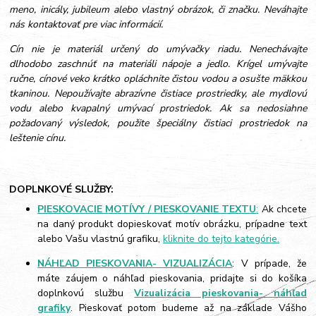
meno, inicály, jubileum alebo vlastný obrázok, či značku. Neváhajte
nás kontaktovať pre viac informácií.
Cín nie je materiál určený do umývačky riadu. Nenechávajte
dlhodobo zaschnúť na materiáli nápoje a jedlo. Krígel umývajte
ručne, cínové veko krátko opláchnite čistou vodou a osušte mäkkou
tkaninou. Nepoužívajte abrazívne čistiace prostriedky, ale mydlovú
vodu alebo kvapalný umývací prostriedok. Ak sa nedosiahne
požadovaný výsledok, použite špeciálny čistiaci prostriedok na
leštenie cínu.
DOPLNKOVÉ SLUŽBY:
PIESKOVACIE MOTÍVY / PIESKOVANIE TEXTU
:
Ak chcete
na daný produkt dopieskovať motív obrázku, prípadne text
alebo Vašu vlastnú grafiku,
kliknite do tejto kategórie.
NÁHĽAD PIESKOVANIA- VIZUALIZÁCIA
: V prípade, že
máte záujem o náhľad pieskovania, pridajte si do košíka
doplnkovú službu
Vizualizácia pieskovania- náhľad
grafiky
. Pieskovať potom budeme až na základe Vášho