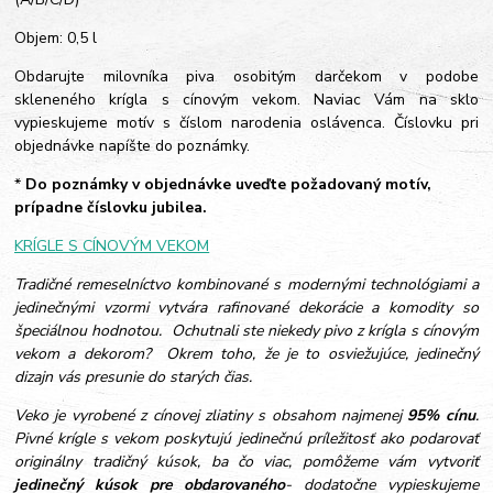
Objem: 0,5 l
Obdarujte milovníka piva osobitým darčekom v podobe
skleneného krígla s cínovým vekom. Naviac Vám na sklo
vypieskujeme motív s číslom narodenia oslávenca. Číslovku pri
objednávke napíšte do poznámky.
*
Do poznámky v objednávke uveďte požadovaný motív,
prípadne číslovku jubilea.
KRÍGLE S CÍNOVÝM VEKOM
Tradičné remeselníctvo kombinované s modernými technológiami a
jedinečnými vzormi vytvára rafinované dekorácie a komodity so
špeciálnou hodnotou. Ochutnali ste niekedy pivo z krígla s cínovým
vekom a dekorom? Okrem toho, že je to osviežujúce, jedinečný
dizajn vás presunie do starých čias.
Veko je vyrobené z cínovej zliatiny s obsahom najmenej
95% cínu
.
Pivné krígle s vekom poskytujú jedinečnú príležitosť ako podarovať
originálny tradičný kúsok, ba čo viac, pomôžeme vám vytvoriť
jedinečný kúsok pre obdarovaného
- dodatočne vypieskujeme