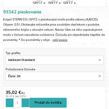
93342 pieskovanie
Krígeľ STERN 0,5 l SPITZ + pieskovaný motív podľa výberu (A/B/C/D)
Objem: 0,5 l Obdarujte milovníka piva osobitým darčekom v podobe
skleneného krígla s cínovým vekom. Naviac Vám na sklo vypieskujeme
motív s číslom narodenia oslávenca. Číslovku pri objednávke napíšte do
poznámky. * Do poznámky v obje...
celý popis
Typ grafiky
Požadovaná číslovka
35,02 €
/
ks
28,47 €
bez DPH
Pridať do košíka