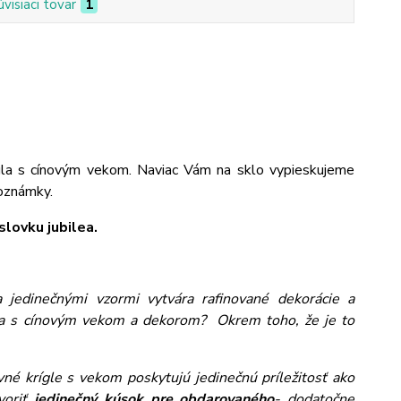
úvisiaci tovar
1
gla s cínovým vekom. Naviac Vám na sklo vypieskujeme
poznámky.
lovku jubilea.
jedinečnými vzormi vytvára rafinované dekorácie a
gla s cínovým vekom a dekorom? Okrem toho, že je to
ivné krígle s vekom poskytujú jedinečnú príležitosť ako
voriť
jedinečný kúsok pre obdarovaného
- dodatočne