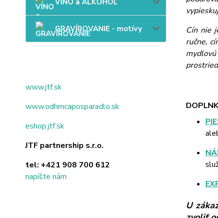
VÍNO a ALKOHOL
vypieskuj
GRAVÍROVANIE - motívy
Cín nie 
ručne, c
mydlovú 
prostried
www.jtf.sk
DOPLNK
www.odhrncaposparadlo.sk
PI
eshop.jtf.sk
ale
JTF partnership s.r.o.
NÁ
slu
tel:
+421 908 700 612
napíšte nám
EX
U zákaz
zvoliť 