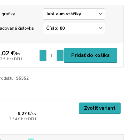
 grafiky
adovaná číslovka
,02 €
/
ks
Pridať do košíka
47 €
bez DPH
roduktu:
S5552
Zvoliť variant
9,27 €
/
ks
7,54 €
bez DPH