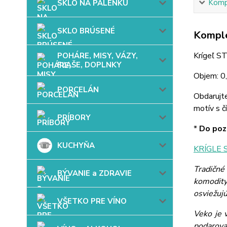
Kompl
SKLO NA PÁLENKU
SKLO BRÚSENÉ
Komple
Krígeľ S
POHÁRE, MISY, VÁZY,
FĽAŠE, DOPLNKY
Objem: 0,
PORCELÁN
Obdarujt
motív s č
PRÍBORY
*
Do pozn
KUCHYŇA
KRÍGLE 
Tradičné
BÝVANIE a ZDRAVIE
komodity
osviežujú
VŠETKO PRE VÍNO
Veko je 
podarova