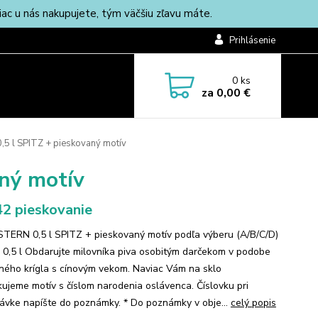
c u nás nakupujete, tým väčšiu zľavu máte.
Prihlásenie
0
ks
za
0,00 €
,5 l SPITZ + pieskovaný motív
aný motív
2 pieskovanie
 STERN 0,5 l SPITZ + pieskovaný motív podľa výberu (A/B/C/D)
 0,5 l Obdarujte milovníka piva osobitým darčekom v podobe
ného krígla s cínovým vekom. Naviac Vám na sklo
kujeme motív s číslom narodenia oslávenca. Číslovku pri
ávke napíšte do poznámky. * Do poznámky v obje...
celý popis