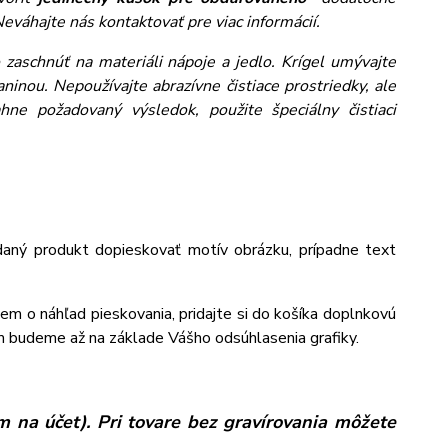
eváhajte nás kontaktovať pre viac informácií.
zaschnúť na materiáli nápoje a jedlo. Krígel umývajte
inou. Nepoužívajte abrazívne čistiace prostriedky, ale
ne požadovaný výsledok, použite špeciálny čistiaci
aný produkt dopieskovať motív obrázku, prípadne text
jem o náhľad pieskovania, pridajte si do košíka doplnkovú
m budeme až na základe Vášho odsúhlasenia grafiky.
 na účet). Pri tovare bez gravírovania môžete