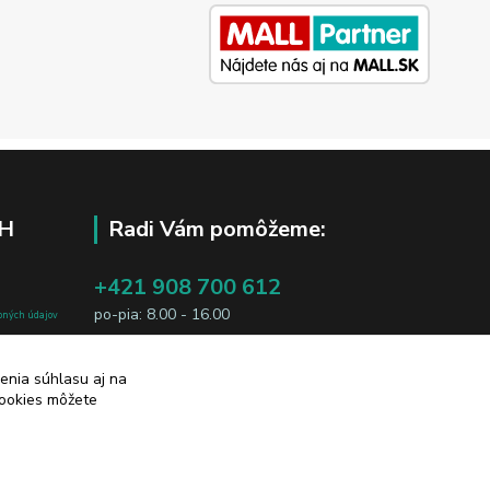
H
Radi Vám pomôžeme:
+421 908 700 612
po-pia: 8.00 - 16.00
bných údajov
j osobe, sú
business@jtf.sk
sobných údajov
enia súhlasu aj na
cookies môžete