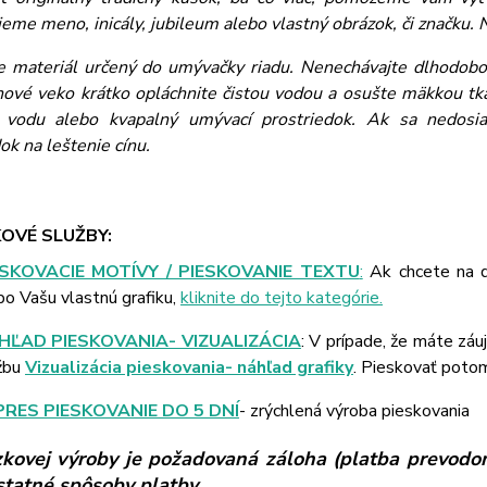
eme meno, inicály, jubileum alebo vlastný obrázok, či značku. N
je materiál určený do umývačky riadu. Nenechávajte dlhodobo 
ínové veko krátko opláchnite čistou vodou a osušte mäkkou tkan
vodu alebo kvapalný umývací prostriedok. Ak sa nedosiah
ok na leštenie cínu.
OVÉ SLUŽBY:
ESKOVACIE MOTÍVY / PIESKOVANIE TEXTU
:
Ak chcete na d
bo Vašu vlastnú grafiku,
kliknite do tejto kategórie.
HĽAD PIESKOVANIA- VIZUALIZÁCIA
: V prípade, že máte záu
žbu
Vizualizácia pieskovania- náhľad grafiky
. Pieskovať poto
PRES PIESKOVANIE DO 5 DNÍ
- zrýchlená výroba pieskovania
kovej výroby je požadovaná záloha (platba prevodom
ostatné spôsoby platby.