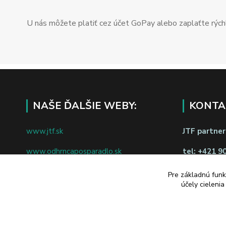
U nás môžete platiť cez účet GoPay alebo zaplaťte rýchl
NAŠE ĎALŠIE WEBY:
KONTA
www.jtf.sk
JTF partners
www.odhrncaposparadlo.sk
tel:
+421 9
www.jtf.sk
www.vsetkoprevino.sk
Pre základnú funk
napíšte nám
účely cieleni
www.4toilet.sk
Odstúpiť o