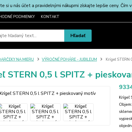
u nás účet a pravidelnými nákupmi získajte lepšie ceny. Čím via
HODNÉ PODMIENKY
KONTAKT
Hľadať
DARČEKY NA MIERU
VÝROČNÉ POHÁRE - JUBILEUM
Krígeľ STERN 0
eľ STERN 0,5 l SPITZ + pieskov
9334
Krígeľ
Objem:
sklene
vypies
objedn