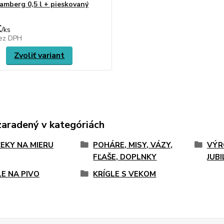
Bamberg 0,5 l + pieskovaný
€
/
ks
ez DPH
Zvoliť variant
zaradený v kategóriách
EKY NA MIERU
POHÁRE, MISY, VÁZY,
VÝR
FĽAŠE, DOPLNKY
JUB
LE NA PIVO
KRÍGLE S VEKOM