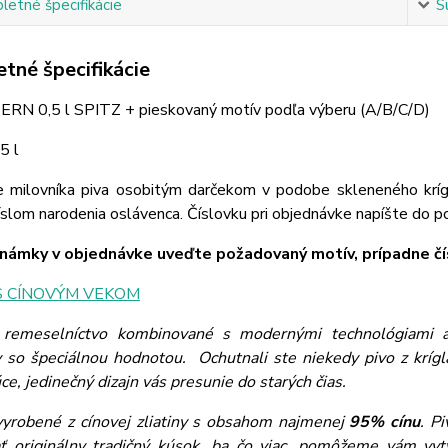
etné špecifikácie
S
tné špecifikácie
TERN 0,5 l SPITZ + pieskovaný motív podľa výberu (A/B/C/D)
5 l
e milovníka piva osobitým darčekom v podobe skleneného krí
íslom narodenia oslávenca. Číslovku pri objednávke napíšte do 
ámky v objednávke uveďte požadovaný motív, prípadne čís
S CÍNOVÝM VEKOM
 remeselníctvo kombinované s modernými technológiami a 
 so špeciálnou hodnotou. Ochutnali ste niekedy pivo z krí
ce, jedinečný dizajn vás presunie do starých čias.
vyrobené z cínovej zliatiny s obsahom najmenej
95% cínu
. P
ť originálny tradičný kúsok, ba čo viac, pomôžeme vám vyt