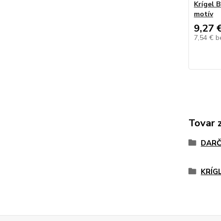
Krígel 
motív
9,27 
7,54 €
b
Tovar 
DARČ
KRÍG