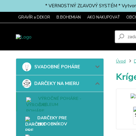
* VERNOSTNÝ ZĽAVOVÝ SYSTÉM * Vytvorte si 
GRAVÍR a DEKOR
B.BOHEMIAN
AKO NAKUPOVAŤ
OBC
Úvod
SVADOBNÉ POHÁRE
Kríg
DARČEKY NA MIERU
VÝROČNÉ POHÁRE -
JUBILEUM
DARČEKY PRE
HUDOBNÍKOV