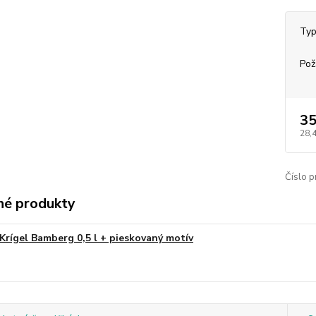
Typ
Pož
35
28,
Číslo p
é produkty
Krígel Bamberg 0,5 l + pieskovaný motív