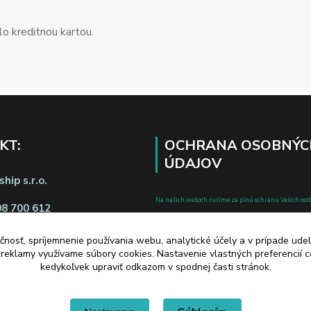
o kreditnou kartou.
KT:
OCHRANA OSOBNÝC
ÚDAJOV
hip s.r.o.
Na našich weboch ručíme za plnú ochranu Vašich oso
08 700 612
pred zneužitím. Všetky informácie, ktoré uvediete o svoje
chránené v zmysle zákona č.122/2013 Z.z. o ochrane o
čnosť, spríjemnenie používania webu, analytické účely a v prípade udel
a reklamy využívame súbory cookies. Nastavenie vlastných preferencií 
a o zmene a doplnení niektorých zákonov.
kedykoľvek upraviť odkazom v spodnej časti stránok.
d zmluvy tu