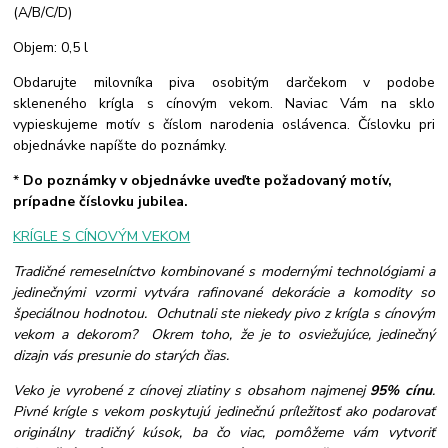
(A/B/C/D)
Objem: 0,5 l
Obdarujte milovníka piva osobitým darčekom v podobe
skleneného krígla s cínovým vekom. Naviac Vám na sklo
vypieskujeme motív s číslom narodenia oslávenca. Číslovku pri
objednávke napíšte do poznámky.
*
Do poznámky v objednávke uveďte požadovaný motív,
prípadne číslovku jubilea.
KRÍGLE S CÍNOVÝM VEKOM
Tradičné remeselníctvo kombinované s modernými technológiami a
jedinečnými vzormi vytvára rafinované dekorácie a komodity so
špeciálnou hodnotou. Ochutnali ste niekedy pivo z krígla s cínovým
vekom a dekorom? Okrem toho, že je to osviežujúce, jedinečný
dizajn vás presunie do starých čias.
Veko je vyrobené z cínovej zliatiny s obsahom najmenej
95% cínu
.
Pivné krígle s vekom poskytujú jedinečnú príležitosť ako podarovať
originálny tradičný kúsok, ba čo viac, pomôžeme vám vytvoriť