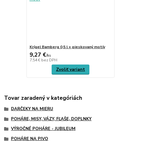
Krígel Bamberg 0,5 l + pieskovaný motív
9,27 €
/
ks
7,54 €
bez DPH
Zvoliť variant
Tovar zaradený v kategóriách
DARČEKY NA MIERU
POHÁRE, MISY, VÁZY, FĽAŠE, DOPLNKY
VÝROČNÉ POHÁRE - JUBILEUM
POHÁRE NA PIVO