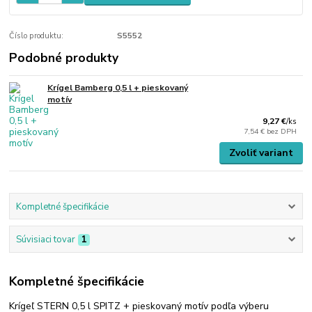
Číslo produktu:
S5552
Podobné produkty
Krígel Bamberg 0,5 l + pieskovaný
motív
9,27 €
/
ks
7,54 €
bez DPH
Zvoliť variant
Kompletné špecifikácie
Súvisiaci tovar
1
Kompletné špecifikácie
Krígeľ STERN 0,5 l SPITZ + pieskovaný motív podľa výberu