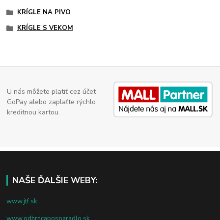
KRÍGLE NA PIVO
KRÍGLE S VEKOM
U nás môžete platiť cez účet
GoPay alebo zaplaťte rýchlo
kreditnou kartou.
NAŠE ĎALŠIE WEBY:
www.jtf.sk
www.odhrncaposparadlo.sk