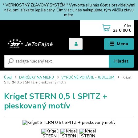
* VERNOSTNÝ ZĽAVOVÝ SYSTÉM * Vytvorte si u nás účet a pravidelnými
nákupmi získajte lepšie ceny. Čím viac u nás nakupujete, tým väčšiu zľavu
máte.
0
ks
za
0,00 €
Menu
Hľadať
Úvod
DARČEKY NA MIERU
VÝROČNÉ POHÁRE - JUBILEUM
Krígeľ
STERN 0,5 l SPITZ + pieskovaný motív
Krígeľ STERN 0,5 l SPITZ +
pieskovaný motív