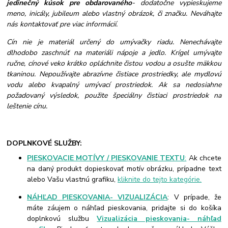
jedinečný kúsok pre obdarovaného
- dodatočne vypieskujeme
meno, inicály, jubileum alebo vlastný obrázok, či značku. Neváhajte
nás kontaktovať pre viac informácií.
Cín nie je materiál určený do umývačky riadu. Nenechávajte
dlhodobo zaschnúť na materiáli nápoje a jedlo. Krígel umývajte
ručne, cínové veko krátko opláchnite čistou vodou a osušte mäkkou
tkaninou. Nepoužívajte abrazívne čistiace prostriedky, ale mydlovú
vodu alebo kvapalný umývací prostriedok. Ak sa nedosiahne
požadovaný výsledok, použite špeciálny čistiaci prostriedok na
leštenie cínu.
DOPLNKOVÉ SLUŽBY:
PIESKOVACIE MOTÍVY / PIESKOVANIE TEXTU
:
Ak chcete
na daný produkt dopieskovať motív obrázku, prípadne text
alebo Vašu vlastnú grafiku,
kliknite do tejto kategórie.
NÁHĽAD PIESKOVANIA- VIZUALIZÁCIA
: V prípade, že
máte záujem o náhľad pieskovania, pridajte si do košíka
doplnkovú službu
Vizualizácia pieskovania- náhľad