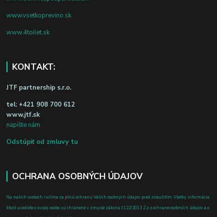
www.vsetkoprevino.sk
www.4toilet.sk
KONTAKT:
JTF partnership s.r.o.
tel:
+421 908 700 612
www.jtf.sk
napíšte nám
Odstúpiť od zmluvy tu
OCHRANA OSOBNÝCH ÚDAJOV
Na našich weboch ručíme za plnú ochranu Vašich osobných údajov pred zneužitím. Všetky informácie,
ktoré uvediete o svojej osobe, sú chránené v zmysle zákona č.122/2013 Z.z. o ochrane osobných údajov a o