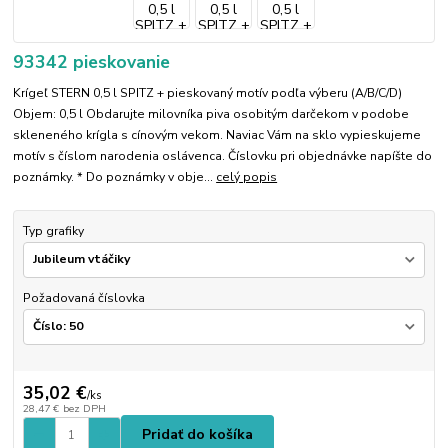
93342 pieskovanie
Krígeľ STERN 0,5 l SPITZ + pieskovaný motív podľa výberu (A/B/C/D)
Objem: 0,5 l Obdarujte milovníka piva osobitým darčekom v podobe
skleneného krígla s cínovým vekom. Naviac Vám na sklo vypieskujeme
motív s číslom narodenia oslávenca. Číslovku pri objednávke napíšte do
poznámky. * Do poznámky v obje...
celý popis
Typ grafiky
Požadovaná číslovka
35,02 €
/
ks
28,47 €
bez DPH
Pridať do košíka