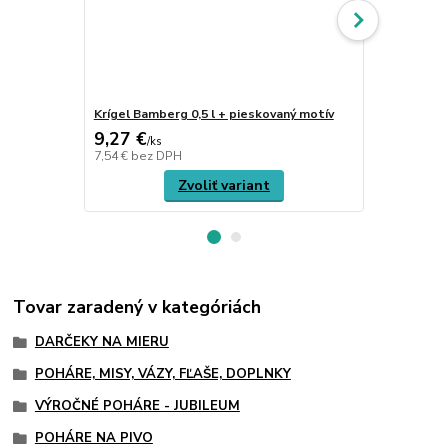
Krígel Bamberg 0,5 l + pieskovaný motív
Krígeľ WOER
9,27 €
45,84 €
/
ks
/
k
7,54 €
bez DPH
37,27 €
bez 
Zvoliť variant
Tovar zaradený v kategóriách
DARČEKY NA MIERU
POHÁRE, MISY, VÁZY, FĽAŠE, DOPLNKY
VÝROČNÉ POHÁRE - JUBILEUM
POHÁRE NA PIVO