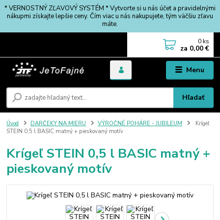
* VERNOSTNÝ ZĽAVOVÝ SYSTÉM * Vytvorte si u nás účet a pravidelnými
nákupmi získajte lepšie ceny. Čím viac u nás nakupujete, tým väčšiu zľavu
máte.
0
ks
za
0,00 €
Menu
Hľadať
Úvod
DARČEKY NA MIERU
VÝROČNÉ POHÁRE - JUBILEUM
Krígeľ
STEIN 0,5 l BASIC matný + pieskovaný motív
Krígeľ STEIN 0,5 l BASIC matný +
pieskovaný motív