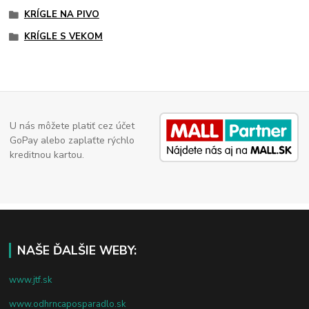
KRÍGLE NA PIVO
KRÍGLE S VEKOM
U nás môžete platiť cez účet
GoPay alebo zaplaťte rýchlo
kreditnou kartou.
NAŠE ĎALŠIE WEBY:
www.jtf.sk
www.odhrncaposparadlo.sk