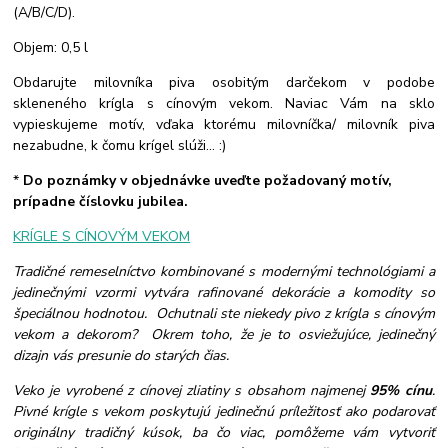
(A/B/C/D).
Objem: 0,5 l
Obdarujte milovníka piva osobitým darčekom v podobe
skleneného krígla s cínovým vekom. Naviac Vám na sklo
vypieskujeme motív, vďaka ktorému milovníčka/ milovník piva
nezabudne, k čomu krígel slúži... :)
*
Do poznámky v objednávke uveďte požadovaný motív,
prípadne číslovku jubilea.
KRÍGLE S CÍNOVÝM VEKOM
Tradičné remeselníctvo kombinované s modernými technológiami a
jedinečnými vzormi vytvára rafinované dekorácie a komodity so
špeciálnou hodnotou. Ochutnali ste niekedy pivo z krígla s cínovým
vekom a dekorom? Okrem toho, že je to osviežujúce, jedinečný
dizajn vás presunie do starých čias.
Veko je vyrobené z cínovej zliatiny s obsahom najmenej
95% cínu
.
Pivné krígle s vekom poskytujú jedinečnú príležitosť ako podarovať
originálny tradičný kúsok, ba čo viac, pomôžeme vám vytvoriť