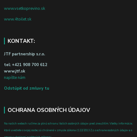
www.vsetkoprevino.sk
www.4toilet.sk
KONTAKT:
JTF partnership s.r.o.
tel:
+421 908 700 612
www.jtf.sk
napíšte nám
Odstúpiť od zmluvy tu
OCHRANA OSOBNÝCH ÚDAJOV
Na našich weboch ručíme za plnú ochranu Vašich osobných údajov pred zneužitím. Všetky informácie,
ktoré uvediete o svojej osobe, sú chránené v zmysle zákona č.122/2013 Z.z. o ochrane osobných údajov a o
zmene a doplnení niektorých zákonov.