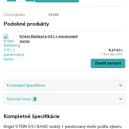
Číslo produktu:
S5495
Podobné produkty
Krígel Bamberg 0,5 l + pieskovaný
motív
9,27 €
/
ks
7,54 €
bez DPH
Zvoliť variant
Kompletné špecifikácie
Súvisiaci tovar
2
Kompletné špecifikácie
Krígeľ STEIN 0,5 l BASIC lesklý + pieskovaný motív podľa výberu