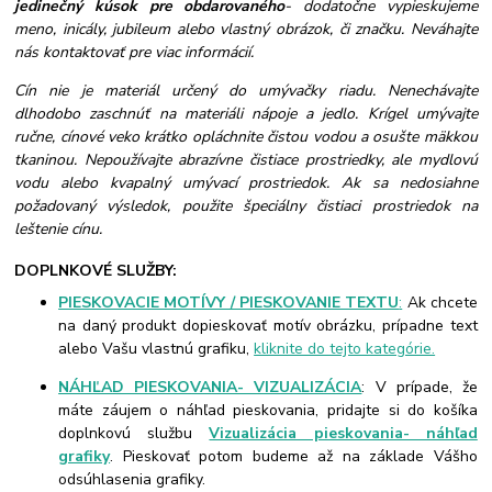
jedinečný kúsok pre obdarovaného
- dodatočne vypieskujeme
meno, inicály, jubileum alebo vlastný obrázok, či značku. Neváhajte
nás kontaktovať pre viac informácií.
Cín nie je materiál určený do umývačky riadu. Nenechávajte
dlhodobo zaschnúť na materiáli nápoje a jedlo. Krígel umývajte
ručne, cínové veko krátko opláchnite čistou vodou a osušte mäkkou
tkaninou. Nepoužívajte abrazívne čistiace prostriedky, ale mydlovú
vodu alebo kvapalný umývací prostriedok. Ak sa nedosiahne
požadovaný výsledok, použite špeciálny čistiaci prostriedok na
leštenie cínu.
DOPLNKOVÉ SLUŽBY:
PIESKOVACIE MOTÍVY / PIESKOVANIE TEXTU
:
Ak chcete
na daný produkt dopieskovať motív obrázku, prípadne text
alebo Vašu vlastnú grafiku,
kliknite do tejto kategórie.
NÁHĽAD PIESKOVANIA- VIZUALIZÁCIA
: V prípade, že
máte záujem o náhľad pieskovania, pridajte si do košíka
doplnkovú službu
Vizualizácia pieskovania- náhľad
grafiky
. Pieskovať potom budeme až na základe Vášho
odsúhlasenia grafiky.