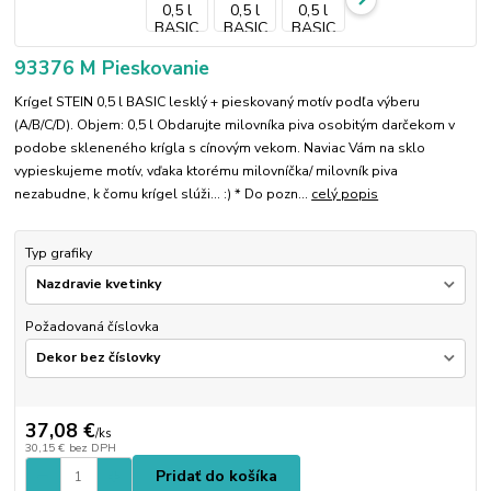
93376 M Pieskovanie
Krígeľ STEIN 0,5 l BASIC lesklý + pieskovaný motív podľa výberu
(A/B/C/D). Objem: 0,5 l Obdarujte milovníka piva osobitým darčekom v
podobe skleneného krígla s cínovým vekom. Naviac Vám na sklo
vypieskujeme motív, vďaka ktorému milovníčka/ milovník piva
nezabudne, k čomu krígel slúži... :) * Do pozn...
celý popis
Typ grafiky
Požadovaná číslovka
37,08 €
/
ks
30,15 €
bez DPH
Pridať do košíka