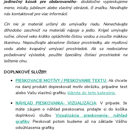
jedinečný kúsok pre obdarovaného
- dodatočne vypieskujeme
meno, inicály, jubileum alebo vlastný obrázok, či značku. Neváhajte
nás kontaktovať pre viac informácií.
Cín nie je materiál určený do umývačky riadu. Nenechávajte
dlhodobo zaschnúť na materiáli nápoje a jedlo. Krígel umývajte
ručne, cínové veko krátko opláchnite čistou vodou a osušte mäkkou
tkaninou. Nepoužívajte abrazívne čistiace prostriedky, ale mydlovú
vodu alebo kvapalný umývací prostriedok. Ak sa nedosiahne
požadovaný výsledok, použite špeciálny čistiaci prostriedok na
leštenie cínu.
DOPLNKOVÉ SLUŽBY:
PIESKOVACIE MOTÍVY / PIESKOVANIE TEXTU
:
Ak chcete
na daný produkt dopieskovať motív obrázku, prípadne text
alebo Vašu vlastnú grafiku,
kliknite do tejto kategórie.
NÁHĽAD PIESKOVANIA- VIZUALIZÁCIA
: V prípade, že
máte záujem o náhľad pieskovania, pridajte si do košíka
doplnkovú službu
Vizualizácia pieskovania- náhľad
grafiky
. Pieskovať potom budeme až na základe Vášho
odsúhlasenia grafiky.