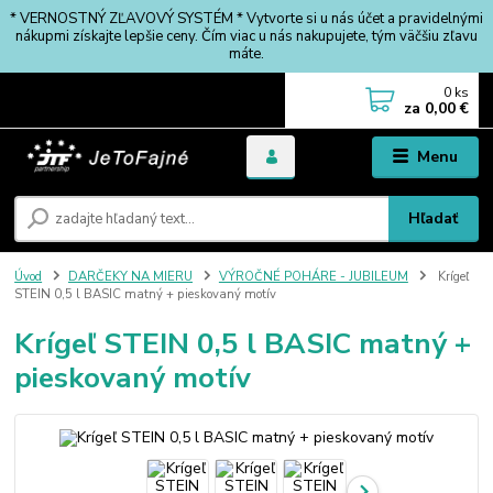
* VERNOSTNÝ ZĽAVOVÝ SYSTÉM * Vytvorte si u nás účet a pravidelnými
nákupmi získajte lepšie ceny. Čím viac u nás nakupujete, tým väčšiu zľavu
máte.
0
ks
za
0,00 €
Menu
Hľadať
Úvod
DARČEKY NA MIERU
VÝROČNÉ POHÁRE - JUBILEUM
Krígeľ
STEIN 0,5 l BASIC matný + pieskovaný motív
Krígeľ STEIN 0,5 l BASIC matný +
pieskovaný motív