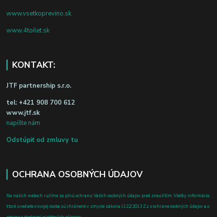
www.vsetkoprevino.sk
www.4toilet.sk
KONTAKT:
JTF partnership s.r.o.
tel:
+421 908 700 612
www.jtf.sk
napíšte nám
Odstúpiť od zmluvy tu
OCHRANA OSOBNÝCH ÚDAJOV
Na našich weboch ručíme za plnú ochranu Vašich osobných údajov pred zneužitím. Všetky informácie,
ktoré uvediete o svojej osobe, sú chránené v zmysle zákona č.122/2013 Z.z. o ochrane osobných údajov a o
zmene a doplnení niektorých zákonov.