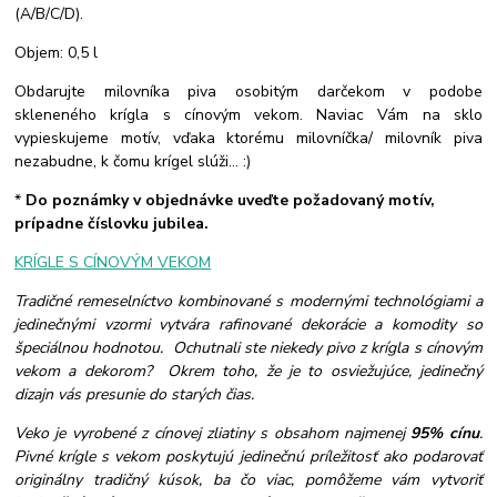
(A/B/C/D).
Objem: 0,5 l
Obdarujte milovníka piva osobitým darčekom v podobe
skleneného krígla s cínovým vekom. Naviac Vám na sklo
vypieskujeme motív, vďaka ktorému milovníčka/ milovník piva
nezabudne, k čomu krígel slúži... :)
*
Do poznámky v objednávke uveďte požadovaný motív,
prípadne číslovku jubilea.
KRÍGLE S CÍNOVÝM VEKOM
Tradičné remeselníctvo kombinované s modernými technológiami a
jedinečnými vzormi vytvára rafinované dekorácie a komodity so
špeciálnou hodnotou. Ochutnali ste niekedy pivo z krígla s cínovým
vekom a dekorom? Okrem toho, že je to osviežujúce, jedinečný
dizajn vás presunie do starých čias.
Veko je vyrobené z cínovej zliatiny s obsahom najmenej
95% cínu
.
Pivné krígle s vekom poskytujú jedinečnú príležitosť ako podarovať
originálny tradičný kúsok, ba čo viac, pomôžeme vám vytvoriť