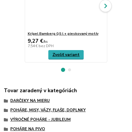
Krígel Bamberg 0,5 l + pieskovaný motív
Krígeľ WOER
9,27 €
45,84 €
/
ks
/
k
7,54 €
bez DPH
37,27 €
bez 
Zvoliť variant
Tovar zaradený v kategóriách
DARČEKY NA MIERU
POHÁRE, MISY, VÁZY, FĽAŠE, DOPLNKY
VÝROČNÉ POHÁRE - JUBILEUM
POHÁRE NA PIVO