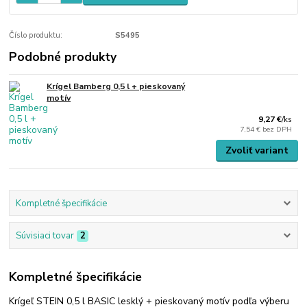
Číslo produktu:
S5495
Podobné produkty
Krígel Bamberg 0,5 l + pieskovaný
motív
9,27 €
/
ks
7,54 €
bez DPH
Zvoliť variant
Kompletné špecifikácie
Súvisiaci tovar
2
Kompletné špecifikácie
Krígeľ STEIN 0,5 l BASIC lesklý + pieskovaný motív podľa výberu