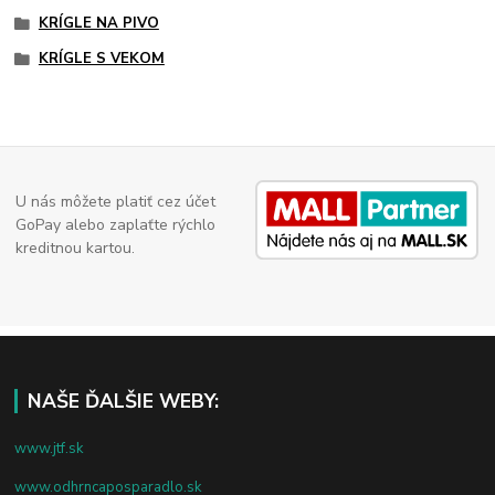
KRÍGLE NA PIVO
KRÍGLE S VEKOM
U nás môžete platiť cez účet
GoPay alebo zaplaťte rýchlo
kreditnou kartou.
NAŠE ĎALŠIE WEBY:
www.jtf.sk
www.odhrncaposparadlo.sk