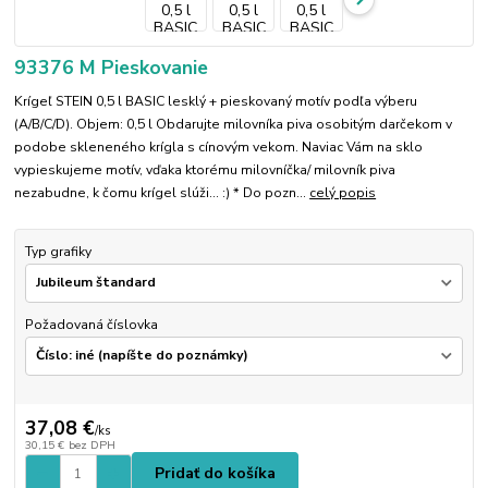
93376 M Pieskovanie
Krígeľ STEIN 0,5 l BASIC lesklý + pieskovaný motív podľa výberu
(A/B/C/D). Objem: 0,5 l Obdarujte milovníka piva osobitým darčekom v
podobe skleneného krígla s cínovým vekom. Naviac Vám na sklo
vypieskujeme motív, vďaka ktorému milovníčka/ milovník piva
nezabudne, k čomu krígel slúži... :) * Do pozn...
celý popis
Typ grafiky
Požadovaná číslovka
37,08 €
/
ks
30,15 €
bez DPH
Pridať do košíka