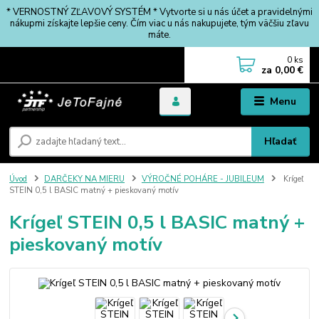
* VERNOSTNÝ ZĽAVOVÝ SYSTÉM * Vytvorte si u nás účet a pravidelnými
nákupmi získajte lepšie ceny. Čím viac u nás nakupujete, tým väčšiu zľavu
máte.
0
ks
za
0,00 €
Menu
Hľadať
Úvod
DARČEKY NA MIERU
VÝROČNÉ POHÁRE - JUBILEUM
Krígeľ
STEIN 0,5 l BASIC matný + pieskovaný motív
Krígeľ STEIN 0,5 l BASIC matný +
pieskovaný motív