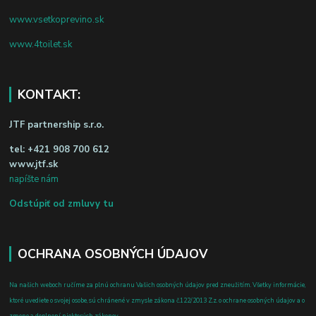
www.vsetkoprevino.sk
www.4toilet.sk
KONTAKT:
JTF partnership s.r.o.
tel:
+421 908 700 612
www.jtf.sk
napíšte nám
Odstúpiť od zmluvy tu
OCHRANA OSOBNÝCH ÚDAJOV
Na našich weboch ručíme za plnú ochranu Vašich osobných údajov pred zneužitím. Všetky informácie,
ktoré uvediete o svojej osobe, sú chránené v zmysle zákona č.122/2013 Z.z. o ochrane osobných údajov a o
zmene a doplnení niektorých zákonov.