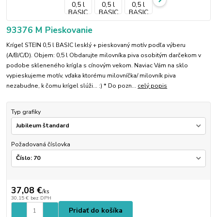
93376 M Pieskovanie
Krígeľ STEIN 0,5 l BASIC lesklý + pieskovaný motív podľa výberu
(A/B/C/D). Objem: 0,5 l Obdarujte milovníka piva osobitým darčekom v
podobe skleneného krígla s cínovým vekom. Naviac Vám na sklo
vypieskujeme motív, vďaka ktorému milovníčka/ milovník piva
nezabudne, k čomu krígel slúži... :) * Do pozn...
celý popis
Typ grafiky
Požadovaná číslovka
37,08 €
/
ks
30,15 €
bez DPH
Pridať do košíka