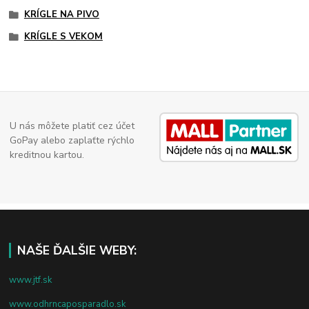
KRÍGLE NA PIVO
KRÍGLE S VEKOM
U nás môžete platiť cez účet
GoPay alebo zaplaťte rýchlo
kreditnou kartou.
NAŠE ĎALŠIE WEBY:
www.jtf.sk
www.odhrncaposparadlo.sk