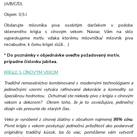
(A/B/C/D).
Objem: 0,5 l
Obdarujte milovníka piva osobitým darčekom v podobe
skleneného krígla s cínovým vekom. Naviac Vám na sklo
vypieskujeme motív, vďaka ktorému milovníčka/ milovník piva
nezabudne, k čomu krígel slúži... :)
*
Do poznámky v objednávke uveďte požadovaný motív,
prípadne číslovku jubilea.
KRÍGLE S CÍNOVÝM VEKOM
Tradičné remeselníctvo kombinované s modernými technológiami a
jedinečnými vzormi vytvára rafinované dekorácie a komodity so
špeciálnou hodnotou. Ochutnali ste niekedy pivo z krígla s cínovým
vekom a dekorom? Okrem toho, že je to osviežujúce, jedinečný
dizajn vás presunie do starých čias.
Veko je vyrobené z cínovej zliatiny s obsahom najmenej
95% cínu
.
Pivné krígle s vekom poskytujú jedinečnú príležitosť ako podarovať
originálny tradičný kúsok, ba čo viac, pomôžeme vám vytvoriť