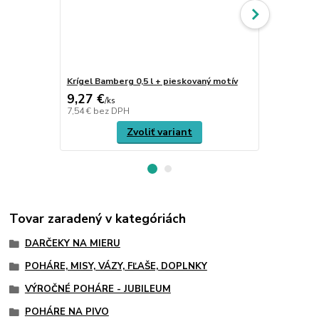
Krígel Bamberg 0,5 l + pieskovaný motív
Krígeľ WOER
9,27 €
45,84 €
/
ks
/
k
7,54 €
bez DPH
37,27 €
bez 
Zvoliť variant
Tovar zaradený v kategóriách
DARČEKY NA MIERU
POHÁRE, MISY, VÁZY, FĽAŠE, DOPLNKY
VÝROČNÉ POHÁRE - JUBILEUM
POHÁRE NA PIVO