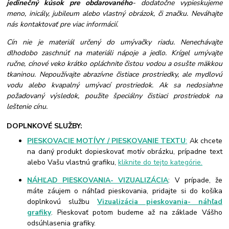
jedinečný kúsok pre obdarovaného
- dodatočne vypieskujeme
meno, inicály, jubileum alebo vlastný obrázok, či značku. Neváhajte
nás kontaktovať pre viac informácií.
Cín nie je materiál určený do umývačky riadu. Nenechávajte
dlhodobo zaschnúť na materiáli nápoje a jedlo. Krígel umývajte
ručne, cínové veko krátko opláchnite čistou vodou a osušte mäkkou
tkaninou. Nepoužívajte abrazívne čistiace prostriedky, ale mydlovú
vodu alebo kvapalný umývací prostriedok. Ak sa nedosiahne
požadovaný výsledok, použite špeciálny čistiaci prostriedok na
leštenie cínu.
DOPLNKOVÉ SLUŽBY:
PIESKOVACIE MOTÍVY / PIESKOVANIE TEXTU
:
Ak chcete
na daný produkt dopieskovať motív obrázku, prípadne text
alebo Vašu vlastnú grafiku,
kliknite do tejto kategórie.
NÁHĽAD PIESKOVANIA- VIZUALIZÁCIA
: V prípade, že
máte záujem o náhľad pieskovania, pridajte si do košíka
doplnkovú službu
Vizualizácia pieskovania- náhľad
grafiky
. Pieskovať potom budeme až na základe Vášho
odsúhlasenia grafiky.