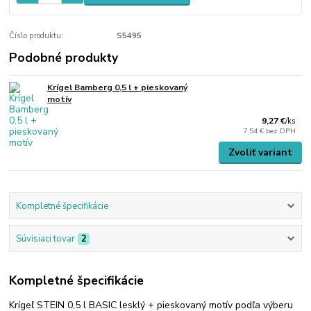
Číslo produktu:
S5495
Podobné produkty
Krígel Bamberg 0,5 l + pieskovaný
motív
9,27 €
/
ks
7,54 €
bez DPH
Zvoliť variant
Kompletné špecifikácie
Súvisiaci tovar
2
Kompletné špecifikácie
Krígeľ STEIN 0,5 l BASIC lesklý + pieskovaný motív podľa výberu