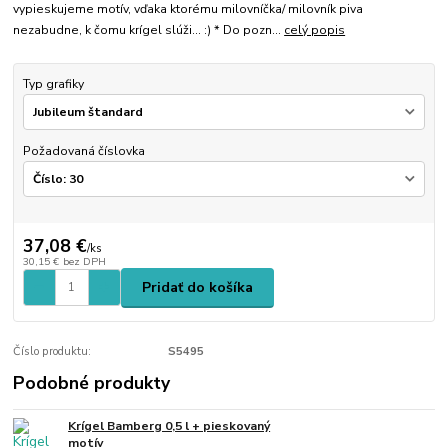
vypieskujeme motív, vďaka ktorému milovníčka/ milovník piva
nezabudne, k čomu krígel slúži... :) * Do pozn...
celý popis
Typ grafiky
Požadovaná číslovka
37,08 €
/
ks
30,15 €
bez DPH
Pridať do košíka
Číslo produktu:
S5495
Podobné produkty
Krígel Bamberg 0,5 l + pieskovaný
motív