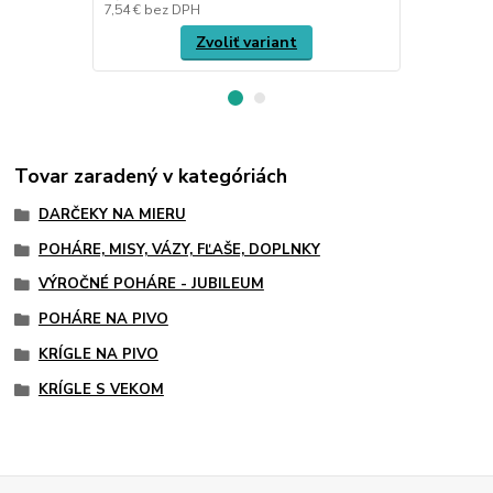
7,54 €
bez DPH
37,27 €
bez 
Zvoliť variant
Tovar zaradený v kategóriách
DARČEKY NA MIERU
POHÁRE, MISY, VÁZY, FĽAŠE, DOPLNKY
VÝROČNÉ POHÁRE - JUBILEUM
POHÁRE NA PIVO
KRÍGLE NA PIVO
KRÍGLE S VEKOM