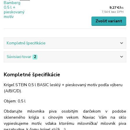
9,27 €
/
ks
7,54 €
bez DPH
Zvoliť variant
Kompletné špecifikácie
Súvisiaci tovar
2
Kompletné špecifikácie
Krígeľ STEIN 0,5 l BASIC lesklý + pieskovaný motív podľa výberu
(A/B/C/D).
Objem: 0,5 l
Obdarujte milovníka piva osobitým darčekom v podobe
skleneného krígla s cínovým vekom. Naviac Vám na sklo
vypieskujeme motív, vďaka ktorému milovníčka/ milovník piva
nezabudne, k čomu krígel slúži... :)