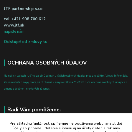
JTF partnership s.r.o.
tel:
+421 908 700 612
www.jtf.sk
napíšte nám
Odstúpiť od zmluvy tu
OCHRANA OSOBNÝCH ÚDAJOV
Na našich weboch ručíme za plnú ochranu Vašich osobných údajov pred zneužitím. Všetky informácie,
ktoré uvediete o svojej osobe, sú chránené v zmysle zákona č.122/2013 Z.z. o ochrane osobných údajov a o
zmene a doplnení niektorých zákonov.
Radi Vám pomôžeme:
+421 908 700 612
Pre základnú funkčnosť, spríjemnenie používania webu, analytické
účely a v prípade udelenia súhlasu aj na účely cielenia reklamy
po-pia: 8.00 - 16.00