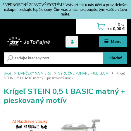
* VERNOSTNÝ ZĽAVOVÝ SYSTÉM * Vytvorte si u nás účet a pravidelnými
nákupmi získajte lepšie ceny. Čím viac u nás nakupujete, tým väčšiu zľavu
máte.
0
ks
za
0,00 €
Menu
Hľadať
Úvod
DARČEKY NA MIERU
VÝROČNÉ POHÁRE - JUBILEUM
Krígeľ
STEIN 0,5 l BASIC matný + pieskovaný motív
Krígeľ STEIN 0,5 l BASIC matný +
pieskovaný motív