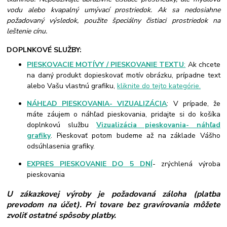
vodu alebo kvapalný umývací prostriedok. Ak sa nedosiahne
požadovaný výsledok, použite špeciálny čistiaci prostriedok na
leštenie cínu.
DOPLNKOVÉ SLUŽBY:
PIESKOVACIE MOTÍVY / PIESKOVANIE TEXTU
:
Ak chcete
na daný produkt dopieskovať motív obrázku, prípadne text
alebo Vašu vlastnú grafiku,
kliknite do tejto kategórie.
NÁHĽAD PIESKOVANIA- VIZUALIZÁCIA
: V prípade, že
máte záujem o náhľad pieskovania, pridajte si do košíka
doplnkovú službu
Vizualizácia pieskovania- náhľad
grafiky
. Pieskovať potom budeme až na základe Vášho
odsúhlasenia grafiky.
EXPRES PIESKOVANIE DO 5 DNÍ
- zrýchlená výroba
pieskovania
U zákazkovej výroby je požadovaná záloha (platba
prevodom na účet). Pri tovare bez gravírovania môžete
zvoliť ostatné spôsoby platby.