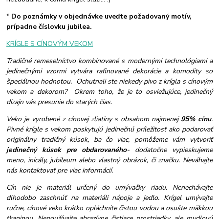
*
Do poznámky v objednávke uveďte požadovaný motív,
prípadne číslovku jubilea.
KRÍGLE S CÍNOVÝM VEKOM
Tradičné remeselníctvo kombinované s modernými technológiami a
jedinečnými vzormi vytvára rafinované dekorácie a komodity so
špeciálnou hodnotou. Ochutnali ste niekedy pivo z krígla s cínovým
vekom a dekorom? Okrem toho, že je to osviežujúce, jedinečný
dizajn vás presunie do starých čias.
Veko je vyrobené z cínovej zliatiny s obsahom najmenej
95% cínu
.
Pivné krígle s vekom poskytujú jedinečnú príležitosť ako podarovať
originálny tradičný kúsok, ba čo viac, pomôžeme vám vytvoriť
jedinečný kúsok pre obdarovaného
- dodatočne vypieskujeme
meno, inicály, jubileum alebo vlastný obrázok, či značku. Neváhajte
nás kontaktovať pre viac informácií.
Cín nie je materiál určený do umývačky riadu. Nenechávajte
dlhodobo zaschnúť na materiáli nápoje a jedlo. Krígel umývajte
ručne, cínové veko krátko opláchnite čistou vodou a osušte mäkkou
tkaninou. Nepoužívajte abrazívne čistiace prostriedky, ale mydlovú