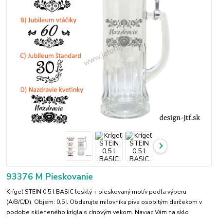
93376 M Pieskovanie
Krígeľ STEIN 0,5 l BASIC lesklý + pieskovaný motív podľa výberu
(A/B/C/D). Objem: 0,5 l Obdarujte milovníka piva osobitým darčekom v
podobe skleneného krígla s cínovým vekom. Naviac Vám na sklo