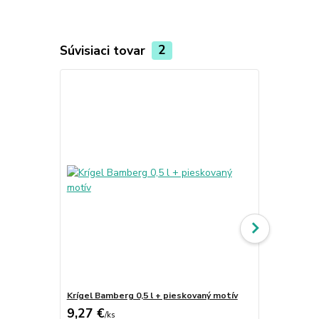
Súvisiaci tovar
2
Krígel Bamberg 0,5 l + pieskovaný motív
Krígeľ WOER
9,27 €
45,84 €
/
ks
/
k