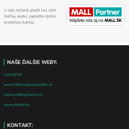
U nás môžete platiť cez účet
GoPay alebo zaplaťte rýchlo
kreditnou kartou.
NAŠE ĎALŠIE WEBY:
www.jtf.sk
www.odhrncaposparadlo.sk
www.vsetkoprevino.sk
www.4toilet.sk
KONTAKT: