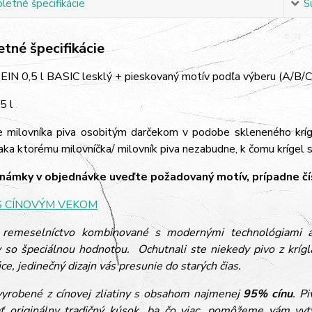
etné špecifikácie
S
tné špecifikácie
EIN 0,5 l BASIC lesklý + pieskovaný motív podľa výberu (A/B/C
5 l
e milovníka piva osobitým darčekom v podobe skleneného krí
aka ktorému milovníčka/ milovník piva nezabudne, k čomu krígel slúž
ámky v objednávke uveďte požadovaný motív, prípadne čís
S CÍNOVÝM VEKOM
 remeselníctvo kombinované s modernými technológiami a 
 so špeciálnou hodnotou. Ochutnali ste niekedy pivo z krí
ce, jedinečný dizajn vás presunie do starých čias.
vyrobené z cínovej zliatiny s obsahom najmenej
95% cínu
. P
ť originálny tradičný kúsok, ba čo viac, pomôžeme vám vyt