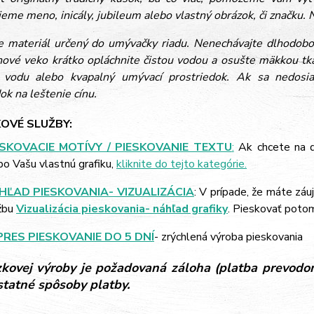
eme meno, inicály, jubileum alebo vlastný obrázok, či značku. N
je materiál určený do umývačky riadu. Nenechávajte dlhodobo 
ínové veko krátko opláchnite čistou vodou a osušte mäkkou tkan
vodu alebo kvapalný umývací prostriedok. Ak sa nedosiah
ok na leštenie cínu.
OVÉ SLUŽBY:
ESKOVACIE MOTÍVY / PIESKOVANIE TEXTU
:
Ak chcete na d
bo Vašu vlastnú grafiku,
kliknite do tejto kategórie.
HĽAD PIESKOVANIA- VIZUALIZÁCIA
: V prípade, že máte záu
žbu
Vizualizácia pieskovania- náhľad grafiky
. Pieskovať poto
PRES PIESKOVANIE DO 5 DNÍ
- zrýchlená výroba pieskovania
kovej výroby je požadovaná záloha (platba prevodom
ostatné spôsoby platby.