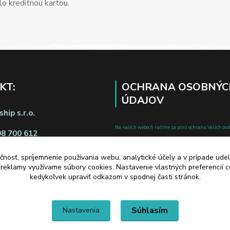
o kreditnou kartou.
KT:
OCHRANA OSOBNÝC
ÚDAJOV
hip s.r.o.
Na našich weboch ručíme za plnú ochranu Vašich oso
08 700 612
pred zneužitím. Všetky informácie, ktoré uvediete o svoje
chránené v zmysle zákona č.122/2013 Z.z. o ochrane o
čnosť, spríjemnenie používania webu, analytické účely a v prípade udel
a reklamy využívame súbory cookies. Nastavenie vlastných preferencií 
a o zmene a doplnení niektorých zákonov.
kedykoľvek upraviť odkazom v spodnej časti stránok.
d zmluvy tu
Súhlasím
Nastavenia