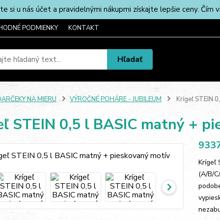
u nás účet a pravidelnými nákupmi získajte lepšie ceny. Čím via
HODNÉ PODMIENKY
KONTAKT
Hľadať
DARČEKY NA MIERU
VÝROČNÉ POHÁRE - JUBILEUM
Krígeľ STEIN 0
eľ STEIN 0,5 l BASIC matný + p
9337
Krígeľ
(A/B/C
podobe
vypies
nezabud