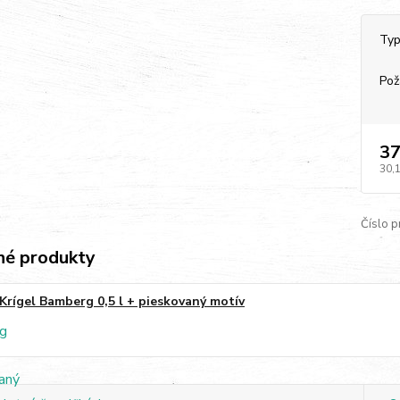
Typ
Pož
37
30,
Číslo p
é produkty
Krígel Bamberg 0,5 l + pieskovaný motív