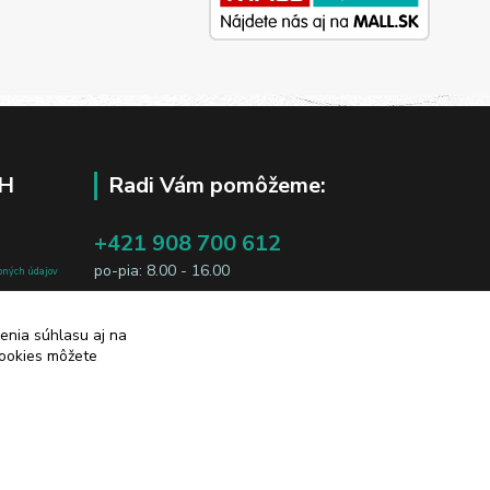
H
Radi Vám pomôžeme:
+421 908 700 612
po-pia: 8.00 - 16.00
bných údajov
j osobe, sú
business@jtf.sk
sobných údajov
enia súhlasu aj na
cookies môžete