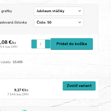
 grafiky
adovaná číslovka
,08 €
/
ks
Pridať do košíka
15 €
bez DPH
roduktu:
S5495
Zvoliť variant
9,27 €
/
ks
7,54 €
bez DPH