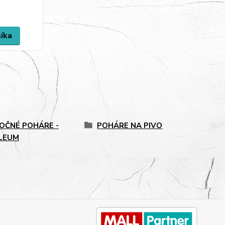
šíka
OČNÉ POHÁRE -
POHÁRE NA PIVO
ILEUM