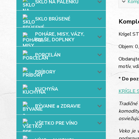
Kompl
SKLO NA PÁLENKU
SKLO BRÚSENÉ
Komple
Krígeľ ST
POHÁRE, MISY, VÁZY,
FĽAŠE, DOPLNKY
Objem: 0,
PORCELÁN
Obdarujt
motív, vď
PRÍBORY
*
Do pozn
KUCHYŇA
KRÍGLE 
Tradičné
BÝVANIE a ZDRAVIE
komodity
osviežujú
VŠETKO PRE VÍNO
Veko je 
podarova