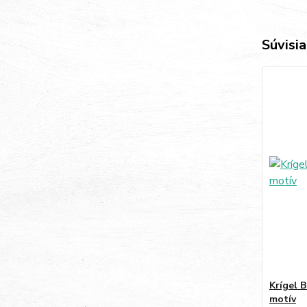
Súvisia
Krígel 
motív