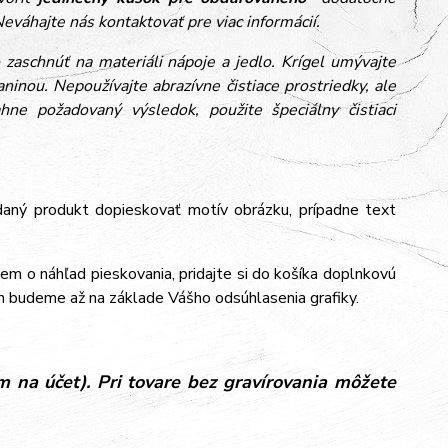
eváhajte nás kontaktovať pre viac informácií.
zaschnúť na materiáli nápoje a jedlo. Krígel umývajte
inou. Nepoužívajte abrazívne čistiace prostriedky, ale
ne požadovaný výsledok, použite špeciálny čistiaci
aný produkt dopieskovať motív obrázku, prípadne text
jem o náhľad pieskovania, pridajte si do košíka doplnkovú
m budeme až na základe Vášho odsúhlasenia grafiky.
 na účet). Pri tovare bez gravírovania môžete