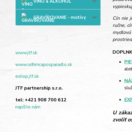
VÍNO a ALKOHOL
vypieskuj
GRAVÍROVANIE - motívy
Cín nie 
ručne, c
mydlovú 
prostried
DOPLNK
www.jtf.sk
PI
www.odhrncaposparadlo.sk
ale
eshop.jtf.sk
NÁ
slu
JTF partnership s.r.o.
EX
tel:
+421 908 700 612
napíšte nám
U zákaz
zvoliť 