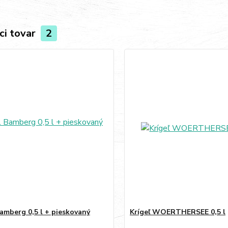
ci tovar
2
Bamberg 0,5 l + pieskovaný
Krígeľ WOERTHERSEE 0,5 l