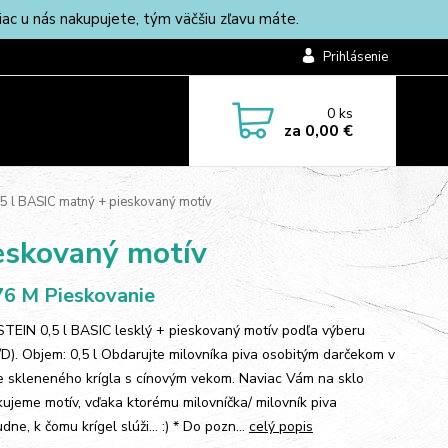
c u nás nakupujete, tým väčšiu zľavu máte.
Prihlásenie
0
ks
za
0,00 €
,5 l BASIC matný + pieskovaný motív
ieskovaný motív
6 M Pieskovanie
 STEIN 0,5 l BASIC lesklý + pieskovaný motív podľa výberu
/D). Objem: 0,5 l Obdarujte milovníka piva osobitým darčekom v
 skleneného krígla s cínovým vekom. Naviac Vám na sklo
kujeme motív, vďaka ktorému milovníčka/ milovník piva
ne, k čomu krígel slúži... :) * Do pozn...
celý popis