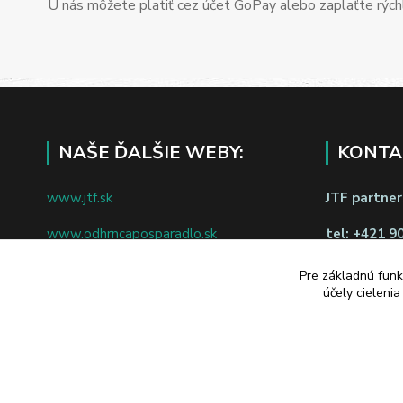
U nás môžete platiť cez účet GoPay alebo zaplaťte rýchl
NAŠE ĎALŠIE WEBY:
KONTA
www.jtf.sk
JTF partners
www.odhrncaposparadlo.sk
tel:
+421 9
www.jtf.sk
www.vsetkoprevino.sk
Pre základnú funk
napíšte nám
účely cieleni
www.4toilet.sk
Odstúpiť o