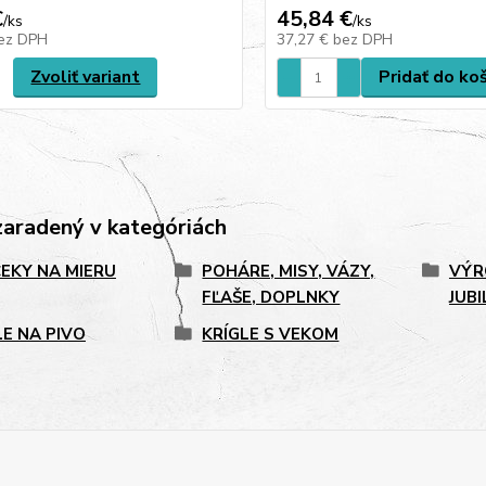
€
45,84 €
/
ks
/
ks
ez DPH
37,27 €
bez DPH
Zvoliť variant
Pridať do ko
zaradený v kategóriách
EKY NA MIERU
POHÁRE, MISY, VÁZY,
VÝR
FĽAŠE, DOPLNKY
JUB
LE NA PIVO
KRÍGLE S VEKOM