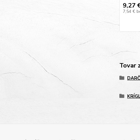
9,27 
7,54 €
b
Tovar 
DARČ
KRÍG