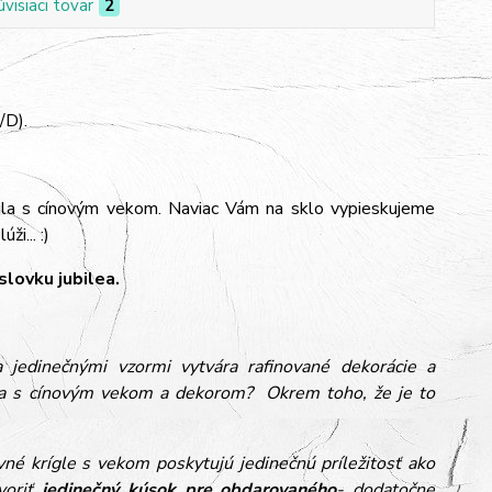
úvisiaci tovar
2
/D).
gla s cínovým vekom. Naviac Vám na sklo vypieskujeme
i... :)
lovku jubilea.
jedinečnými vzormi vytvára rafinované dekorácie a
gla s cínovým vekom a dekorom? Okrem toho, že je to
ivné krígle s vekom poskytujú jedinečnú príležitosť ako
voriť
jedinečný kúsok pre obdarovaného
- dodatočne