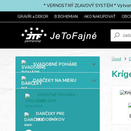
* VERNOSTNÝ ZĽAVOVÝ SYSTÉM * Vytvorte si 
GRAVÍR a DEKOR
B.BOHEMIAN
AKO NAKUPOVAŤ
OBC
Úvod
SVADOBNÉ POHÁRE
Kríg
DARČEKY NA MIERU
VÝROČNÉ POHÁRE -
JUBILEUM
DARČEKY PRE
HUDOBNÍKOV