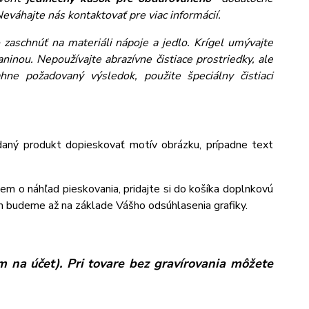
eváhajte nás kontaktovať pre viac informácií.
zaschnúť na materiáli nápoje a jedlo. Krígel umývajte
inou. Nepoužívajte abrazívne čistiace prostriedky, ale
ne požadovaný výsledok, použite špeciálny čistiaci
aný produkt dopieskovať motív obrázku, prípadne text
jem o náhľad pieskovania, pridajte si do košíka doplnkovú
m budeme až na základe Vášho odsúhlasenia grafiky.
 na účet). Pri tovare bez gravírovania môžete