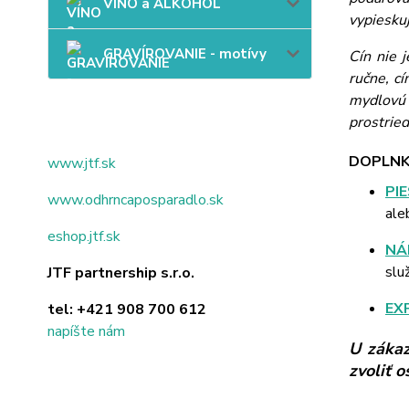
VÍNO a ALKOHOL
vypieskuj
GRAVÍROVANIE - motívy
Cín nie 
ručne, c
mydlovú 
prostried
DOPLNK
www.jtf.sk
PI
www.odhrncaposparadlo.sk
ale
eshop.jtf.sk
NÁ
slu
JTF partnership s.r.o.
EX
tel:
+421 908 700 612
napíšte nám
U zákaz
zvoliť 