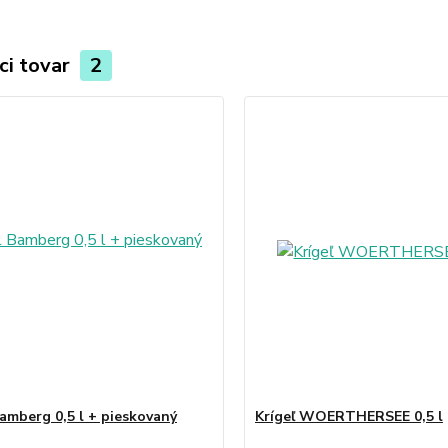
ci tovar
2
Bamberg 0,5 l + pieskovaný
Krígeľ WOERTHERSEE 0,5 l