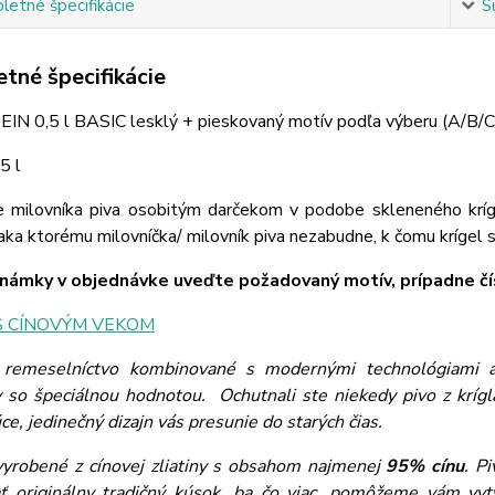
etné špecifikácie
S
tné špecifikácie
EIN 0,5 l BASIC lesklý + pieskovaný motív podľa výberu (A/B/C
5 l
e milovníka piva osobitým darčekom v podobe skleneného krí
aka ktorému milovníčka/ milovník piva nezabudne, k čomu krígel slúž
ámky v objednávke uveďte požadovaný motív, prípadne čís
S CÍNOVÝM VEKOM
 remeselníctvo kombinované s modernými technológiami a 
 so špeciálnou hodnotou. Ochutnali ste niekedy pivo z krí
ce, jedinečný dizajn vás presunie do starých čias.
vyrobené z cínovej zliatiny s obsahom najmenej
95% cínu
. P
ť originálny tradičný kúsok, ba čo viac, pomôžeme vám vyt