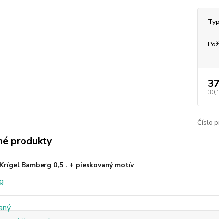
Typ
Pož
37
30,
Číslo p
é produkty
Krígel Bamberg 0,5 l + pieskovaný motív