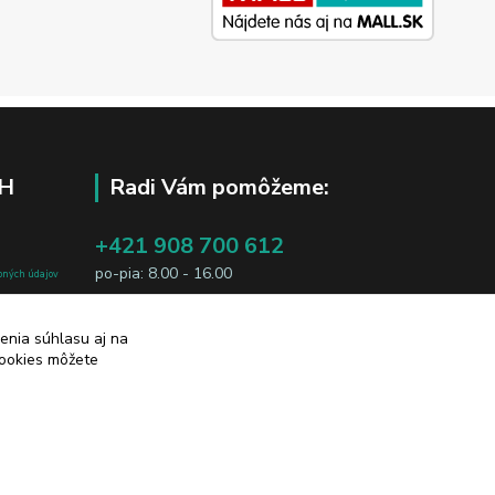
H
Radi Vám pomôžeme:
+421 908 700 612
po-pia: 8.00 - 16.00
bných údajov
j osobe, sú
business@jtf.sk
sobných údajov
enia súhlasu aj na
cookies môžete