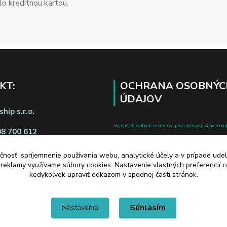
o kreditnou kartou.
KT:
OCHRANA OSOBNÝC
ÚDAJOV
hip s.r.o.
Na našich weboch ručíme za plnú ochranu Vašich oso
08 700 612
pred zneužitím. Všetky informácie, ktoré uvediete o svoje
chránené v zmysle zákona č.122/2013 Z.z. o ochrane o
čnosť, spríjemnenie používania webu, analytické účely a v prípade udel
a reklamy využívame súbory cookies. Nastavenie vlastných preferencií 
a o zmene a doplnení niektorých zákonov.
kedykoľvek upraviť odkazom v spodnej časti stránok.
d zmluvy tu
Súhlasím
Nastavenia