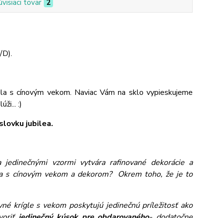
úvisiaci tovar
2
/D).
gla s cínovým vekom. Naviac Vám na sklo vypieskujeme
i... :)
lovku jubilea.
jedinečnými vzormi vytvára rafinované dekorácie a
gla s cínovým vekom a dekorom? Okrem toho, že je to
ivné krígle s vekom poskytujú jedinečnú príležitosť ako
voriť
jedinečný kúsok pre obdarovaného
- dodatočne