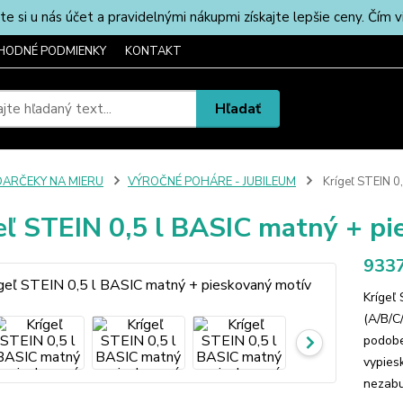
u nás účet a pravidelnými nákupmi získajte lepšie ceny. Čím via
HODNÉ PODMIENKY
KONTAKT
Hľadať
DARČEKY NA MIERU
VÝROČNÉ POHÁRE - JUBILEUM
Krígeľ STEIN 0
eľ STEIN 0,5 l BASIC matný + p
9337
Krígeľ
(A/B/C
podobe
vypies
nezabud