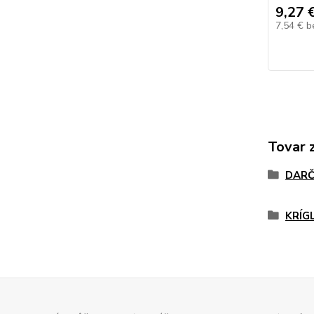
9,27 
7,54 €
b
Tovar 
DARČ
KRÍG