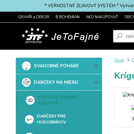
* VERNOSTNÝ ZĽAVOVÝ SYSTÉM * Vytvorte si 
GRAVÍR a DEKOR
B.BOHEMIAN
AKO NAKUPOVAŤ
OBC
Úvod
SVADOBNÉ POHÁRE
Kríg
DARČEKY NA MIERU
VÝROČNÉ POHÁRE -
JUBILEUM
DARČEKY PRE
HUDOBNÍKOV