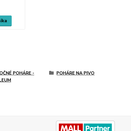
šíka
OČNÉ POHÁRE -
POHÁRE NA PIVO
ILEUM