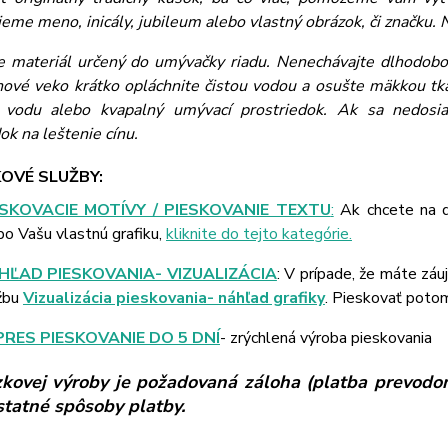
eme meno, inicály, jubileum alebo vlastný obrázok, či značku. N
je materiál určený do umývačky riadu. Nenechávajte dlhodobo 
ínové veko krátko opláchnite čistou vodou a osušte mäkkou tkan
vodu alebo kvapalný umývací prostriedok. Ak sa nedosiah
ok na leštenie cínu.
OVÉ SLUŽBY:
ESKOVACIE MOTÍVY / PIESKOVANIE TEXTU
:
Ak chcete na d
bo Vašu vlastnú grafiku,
kliknite do tejto kategórie.
HĽAD PIESKOVANIA- VIZUALIZÁCIA
: V prípade, že máte záu
žbu
Vizualizácia pieskovania- náhľad grafiky
. Pieskovať poto
PRES PIESKOVANIE DO 5 DNÍ
- zrýchlená výroba pieskovania
kovej výroby je požadovaná záloha (platba prevodom
ostatné spôsoby platby.