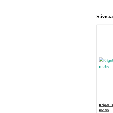
Súvisia
Krígel 
motív