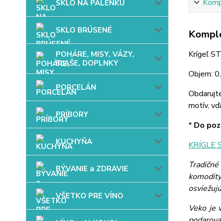
Kompl
SKLO NA PÁLENKU
SKLO BRÚSENÉ
Komple
Krígeľ ST
POHÁRE, MISY, VÁZY,
FĽAŠE, DOPLNKY
Objem: 0,
PORCELÁN
Obdarujt
motív, vď
PRÍBORY
*
Do pozn
KUCHYŇA
KRÍGLE 
Tradičné
BÝVANIE a ZDRAVIE
komodity
osviežujú
VŠETKO PRE VÍNO
Veko je 
podarova