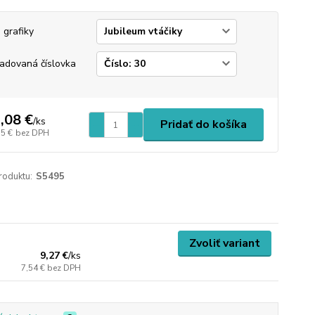
 grafiky
adovaná číslovka
,08 €
/
ks
Pridať do košíka
15 €
bez DPH
roduktu:
S5495
Zvoliť variant
9,27 €
/
ks
7,54 €
bez DPH