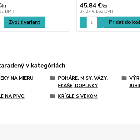
€
45,84 €
/
ks
/
ks
ez DPH
37,27 €
bez DPH
Zvoliť variant
Pridať do ko
zaradený v kategóriách
EKY NA MIERU
POHÁRE, MISY, VÁZY,
VÝR
FĽAŠE, DOPLNKY
JUB
LE NA PIVO
KRÍGLE S VEKOM