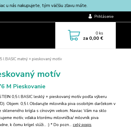
c u nás nakupujete, tým väčšiu zľavu máte.
Prihlásenie
0
ks
za
0,00 €
,5 l BASIC matný + pieskovaný motív
ieskovaný motív
6 M Pieskovanie
 STEIN 0,5 l BASIC lesklý + pieskovaný motív podľa výberu
/D). Objem: 0,5 l Obdarujte milovníka piva osobitým darčekom v
 skleneného krígla s cínovým vekom. Naviac Vám na sklo
kujeme motív, vďaka ktorému milovníčka/ milovník piva
ne, k čomu krígel slúži... :) * Do pozn...
celý popis