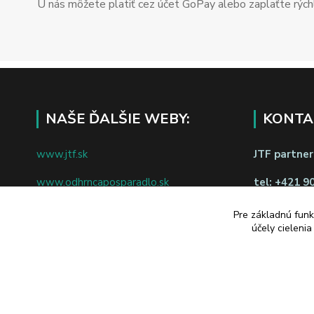
U nás môžete platiť cez účet GoPay alebo zaplaťte rýchl
NAŠE ĎALŠIE WEBY:
KONTA
www.jtf.sk
JTF partners
www.odhrncaposparadlo.sk
tel:
+421 9
www.jtf.sk
www.vsetkoprevino.sk
Pre základnú funk
napíšte nám
účely cieleni
www.4toilet.sk
Odstúpiť o