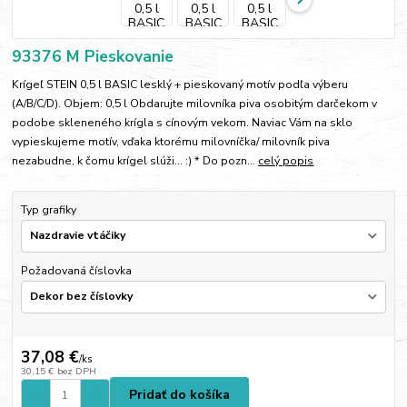
93376 M Pieskovanie
Krígeľ STEIN 0,5 l BASIC lesklý + pieskovaný motív podľa výberu
(A/B/C/D). Objem: 0,5 l Obdarujte milovníka piva osobitým darčekom v
podobe skleneného krígla s cínovým vekom. Naviac Vám na sklo
vypieskujeme motív, vďaka ktorému milovníčka/ milovník piva
nezabudne, k čomu krígel slúži... :) * Do pozn...
celý popis
Typ grafiky
Požadovaná číslovka
37,08 €
/
ks
30,15 €
bez DPH
Pridať do košíka