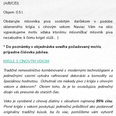
(A/B/C/D).
Objem: 0,5 l
Obdarujte milovníka piva osobitým darčekom v podobe
skleneného krígla s cínovým vekom. Naviac Vám na sklo
vypieskujeme motív, vďaka ktorému milovníčka/ milovník piva
nezabudne, k čomu krígel slúži... :)
*
Do poznámky v objednávke uveďte požadovaný motív,
prípadne číslovku jubilea.
KRÍGLE S CÍNOVÝM VEKOM
Tradičné remeselníctvo kombinované s modernými technológiami a
jedinečnými vzormi vytvára rafinované dekorácie a komodity so
špeciálnou hodnotou. Ochutnali ste niekedy pivo z krígla s cínovým
vekom a dekorom? Okrem toho, že je to osviežujúce, jedinečný
dizajn vás presunie do starých čias.
Veko je vyrobené z cínovej zliatiny s obsahom najmenej
95% cínu
.
Pivné krígle s vekom poskytujú jedinečnú príležitosť ako podarovať
originálny tradičný kúsok, ba čo viac, pomôžeme vám vytvoriť