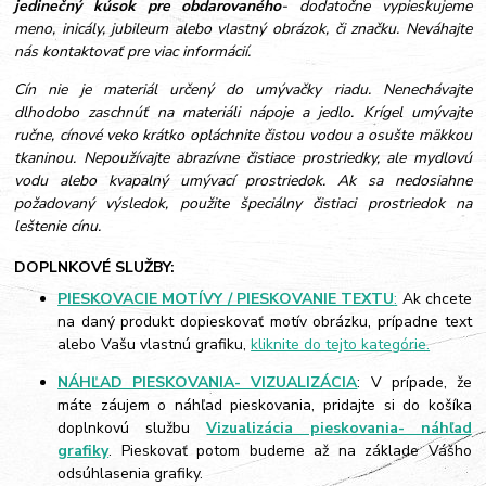
jedinečný kúsok pre obdarovaného
- dodatočne vypieskujeme
meno, inicály, jubileum alebo vlastný obrázok, či značku. Neváhajte
nás kontaktovať pre viac informácií.
Cín nie je materiál určený do umývačky riadu. Nenechávajte
dlhodobo zaschnúť na materiáli nápoje a jedlo. Krígel umývajte
ručne, cínové veko krátko opláchnite čistou vodou a osušte mäkkou
tkaninou. Nepoužívajte abrazívne čistiace prostriedky, ale mydlovú
vodu alebo kvapalný umývací prostriedok. Ak sa nedosiahne
požadovaný výsledok, použite špeciálny čistiaci prostriedok na
leštenie cínu.
DOPLNKOVÉ SLUŽBY:
PIESKOVACIE MOTÍVY / PIESKOVANIE TEXTU
:
Ak chcete
na daný produkt dopieskovať motív obrázku, prípadne text
alebo Vašu vlastnú grafiku,
kliknite do tejto kategórie.
NÁHĽAD PIESKOVANIA- VIZUALIZÁCIA
: V prípade, že
máte záujem o náhľad pieskovania, pridajte si do košíka
doplnkovú službu
Vizualizácia pieskovania- náhľad
grafiky
. Pieskovať potom budeme až na základe Vášho
odsúhlasenia grafiky.