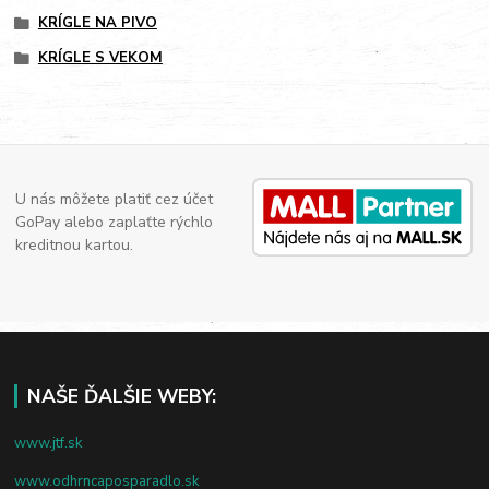
KRÍGLE NA PIVO
KRÍGLE S VEKOM
U nás môžete platiť cez účet
GoPay alebo zaplaťte rýchlo
kreditnou kartou.
NAŠE ĎALŠIE WEBY:
www.jtf.sk
www.odhrncaposparadlo.sk