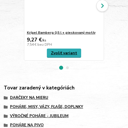
Krígel Bamberg 0,5 l + pieskovaný motív
Krígeľ WOER
9,27 €
45,84 €
/
ks
/
k
7,54 €
bez DPH
37,27 €
bez 
Zvoliť variant
Tovar zaradený v kategóriách
DARČEKY NA MIERU
POHÁRE, MISY, VÁZY, FĽAŠE, DOPLNKY
VÝROČNÉ POHÁRE - JUBILEUM
POHÁRE NA PIVO