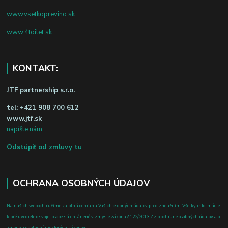
www.vsetkoprevino.sk
www.4toilet.sk
KONTAKT:
JTF partnership s.r.o.
tel:
+421 908 700 612
www.jtf.sk
napíšte nám
Odstúpiť od zmluvy tu
OCHRANA OSOBNÝCH ÚDAJOV
Na našich weboch ručíme za plnú ochranu Vašich osobných údajov pred zneužitím. Všetky informácie,
ktoré uvediete o svojej osobe, sú chránené v zmysle zákona č.122/2013 Z.z. o ochrane osobných údajov a o
zmene a doplnení niektorých zákonov.