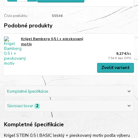
Číslo produktu:
S5546
Podobné produkty
Krígel Bamberg 0,5 l + pieskovaný
motív
9,27 €
/
ks
7,54 €
bez DPH
Zvoliť variant
Kompletné špecifikácie
Súvisiaci tovar
2
Kompletné špecifikácie
Krígeľ STEIN 0,5 l BASIC lesklý + pieskovaný motív podľa výberu