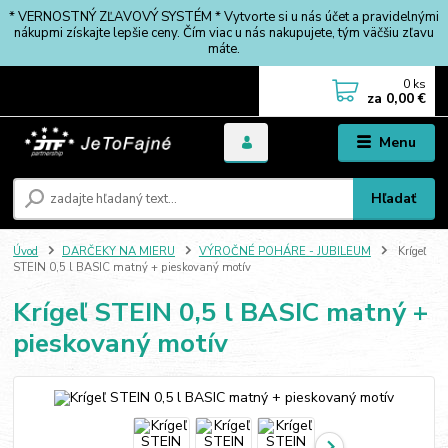
* VERNOSTNÝ ZĽAVOVÝ SYSTÉM * Vytvorte si u nás účet a pravidelnými
nákupmi získajte lepšie ceny. Čím viac u nás nakupujete, tým väčšiu zľavu
máte.
0
ks
za
0,00 €
Menu
Hľadať
Úvod
DARČEKY NA MIERU
VÝROČNÉ POHÁRE - JUBILEUM
Krígeľ
STEIN 0,5 l BASIC matný + pieskovaný motív
Krígeľ STEIN 0,5 l BASIC matný +
pieskovaný motív