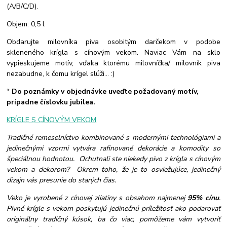
(A/B/C/D).
Objem: 0,5 l
Obdarujte milovníka piva osobitým darčekom v podobe
skleneného krígla s cínovým vekom. Naviac Vám na sklo
vypieskujeme motív, vďaka ktorému milovníčka/ milovník piva
nezabudne, k čomu krígel slúži... :)
*
Do poznámky v objednávke uveďte požadovaný motív,
prípadne číslovku jubilea.
KRÍGLE S CÍNOVÝM VEKOM
Tradičné remeselníctvo kombinované s modernými technológiami a
jedinečnými vzormi vytvára rafinované dekorácie a komodity so
špeciálnou hodnotou. Ochutnali ste niekedy pivo z krígla s cínovým
vekom a dekorom? Okrem toho, že je to osviežujúce, jedinečný
dizajn vás presunie do starých čias.
Veko je vyrobené z cínovej zliatiny s obsahom najmenej
95% cínu
.
Pivné krígle s vekom poskytujú jedinečnú príležitosť ako podarovať
originálny tradičný kúsok, ba čo viac, pomôžeme vám vytvoriť