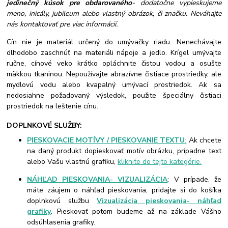
jedinečný kúsok pre obdarovaného
- dodatočne vypieskujeme
meno, inicály, jubileum alebo vlastný obrázok, či značku. Neváhajte
nás kontaktovať pre viac informácií.
Cín nie je materiál určený do umývačky riadu. Nenechávajte
dlhodobo zaschnúť na materiáli nápoje a jedlo. Krígel umývajte
ručne, cínové veko krátko opláchnite čistou vodou a osušte
mäkkou tkaninou. Nepoužívajte abrazívne čistiace prostriedky, ale
mydlovú vodu alebo kvapalný umývací prostriedok. Ak sa
nedosiahne požadovaný výsledok, použite špeciálny čistiaci
prostriedok na leštenie cínu.
DOPLNKOVÉ SLUŽBY:
PIESKOVACIE MOTÍVY / PIESKOVANIE TEXTU
:
Ak chcete
na daný produkt dopieskovať motív obrázku, prípadne text
alebo Vašu vlastnú grafiku,
kliknite do tejto kategórie.
NÁHĽAD PIESKOVANIA- VIZUALIZÁCIA
: V prípade, že
máte záujem o náhľad pieskovania, pridajte si do košíka
doplnkovú službu
Vizualizácia pieskovania- náhľad
grafiky
. Pieskovať potom budeme až na základe Vášho
odsúhlasenia grafiky.