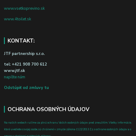
www.vsetkoprevino.sk
www.4toilet.sk
KONTAKT:
JTF partnership s.r.o.
tel:
+421 908 700 612
www.jtf.sk
napíšte nám
Odstúpiť od zmluvy tu
OCHRANA OSOBNÝCH ÚDAJOV
Na našich weboch ručíme za plnú ochranu Vašich osobných údajov pred zneužitím. Všetky informácie,
ktoré uvediete o svojej osobe, sú chránené v zmysle zákona č.122/2013 Z.z. o ochrane osobných údajov a o
zmene a doplnení niektorých zákonov.