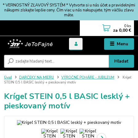
* VERNOSTNÝ ZĽAVOVÝ SYSTÉM * Vytvorte si u nás účet a pravidelnými
nákupmi získajte lepšie ceny. Čím viac u nás nakupujete, tým väčšiu zľavu
máte.
0
ks
za
0,00 €
Menu
Hľadať
Úvod
DARČEKY NA MIERU
VÝROČNÉ POHÁRE - JUBILEUM
Krígeľ
STEIN 0,5 l BASIC lesklý + pieskovaný motív
Krígeľ STEIN 0,5 l BASIC lesklý +
pieskovaný motív