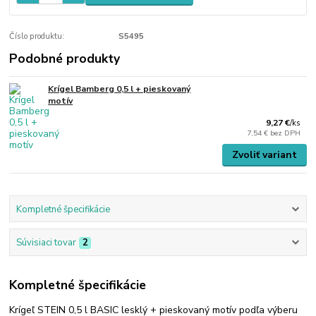
Číslo produktu:
S5495
Podobné produkty
Krígel Bamberg 0,5 l + pieskovaný
motív
9,27 €
/
ks
7,54 €
bez DPH
Zvoliť variant
Kompletné špecifikácie
Súvisiaci tovar
2
Kompletné špecifikácie
Krígeľ STEIN 0,5 l BASIC lesklý + pieskovaný motív podľa výberu