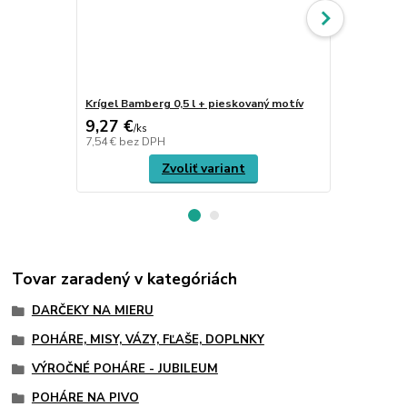
Krígel Bamberg 0,5 l + pieskovaný motív
Krígeľ WOER
9,27 €
45,84 €
/
ks
/
k
7,54 €
bez DPH
37,27 €
bez 
Zvoliť variant
Tovar zaradený v kategóriách
DARČEKY NA MIERU
POHÁRE, MISY, VÁZY, FĽAŠE, DOPLNKY
VÝROČNÉ POHÁRE - JUBILEUM
POHÁRE NA PIVO