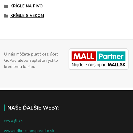
KRÍGLE NA PIVO
KRÍGLE S VEKOM
U nás môžete platiť cez účet
GoPay alebo zaplaťte rýchlo
kreditnou kartou.
NAŠE ĎALŠIE WEBY:
www.jtf.sk
www.odhrncaposparadlo.sk