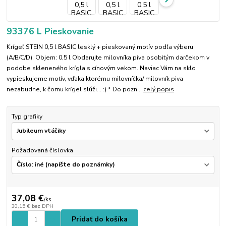
93376 L Pieskovanie
Krígeľ STEIN 0,5 l BASIC lesklý + pieskovaný motív podľa výberu
(A/B/C/D). Objem: 0,5 l Obdarujte milovníka piva osobitým darčekom v
podobe skleneného krígla s cínovým vekom. Naviac Vám na sklo
vypieskujeme motív, vďaka ktorému milovníčka/ milovník piva
nezabudne, k čomu krígel slúži... :) * Do pozn...
celý popis
Typ grafiky
Požadovaná číslovka
37,08 €
/
ks
30,15 €
bez DPH
Pridať do košíka