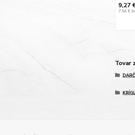
9,27 
7,54 €
b
Tovar 
DARČ
KRÍG