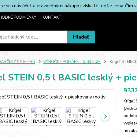
u nás účet a pravidelnými nákupmi získajte lepšie ceny. Čím via
HODNÉ PODMIENKY
KONTAKT
Hľadať
DARČEKY NA MIERU
VÝROČNÉ POHÁRE - JUBILEUM
Krígeľ STEIN 0,
eľ STEIN 0,5 l BASIC lesklý + p
9337
Krígeľ
(A/B/C
podobe
vypies
nezabud