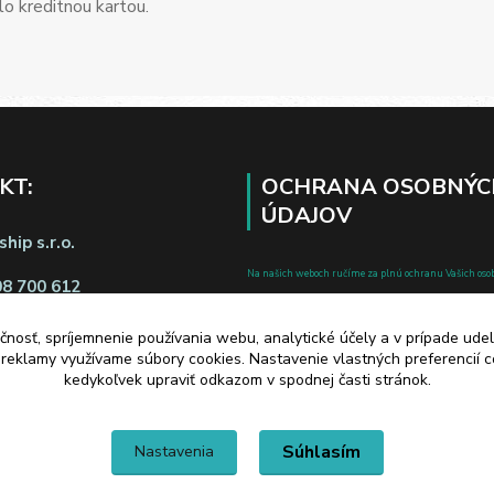
o kreditnou kartou.
KT:
OCHRANA OSOBNÝC
ÚDAJOV
hip s.r.o.
Na našich weboch ručíme za plnú ochranu Vašich oso
08 700 612
pred zneužitím. Všetky informácie, ktoré uvediete o svoje
chránené v zmysle zákona č.122/2013 Z.z. o ochrane o
čnosť, spríjemnenie používania webu, analytické účely a v prípade udel
a reklamy využívame súbory cookies. Nastavenie vlastných preferencií 
a o zmene a doplnení niektorých zákonov.
kedykoľvek upraviť odkazom v spodnej časti stránok.
d zmluvy tu
Súhlasím
Nastavenia