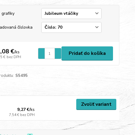
 grafiky
adovaná číslovka
,08 €
/
ks
Pridať do košíka
15 €
bez DPH
roduktu:
S5495
Zvoliť variant
9,27 €
/
ks
7,54 €
bez DPH