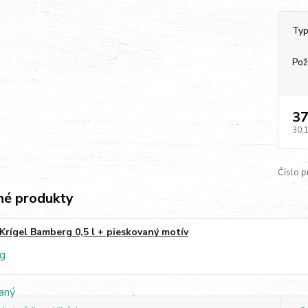
Typ
Pož
37
30,
Číslo p
é produkty
Krígel Bamberg 0,5 l + pieskovaný motív