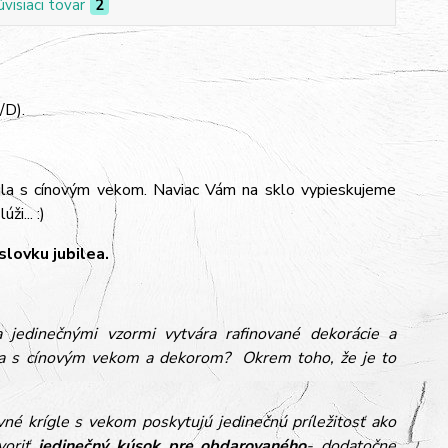
úvisiaci tovar
2
/D).
gla s cínovým vekom. Naviac Vám na sklo vypieskujeme
i... :)
lovku jubilea.
jedinečnými vzormi vytvára rafinované dekorácie a
gla s cínovým vekom a dekorom? Okrem toho, že je to
ivné krígle s vekom poskytujú jedinečnú príležitosť ako
voriť
jedinečný kúsok pre obdarovaného
- dodatočne