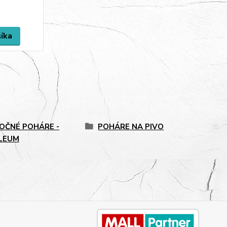
šíka
OČNÉ POHÁRE -
POHÁRE NA PIVO
ILEUM