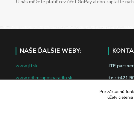
U nás môžete platiť cez účet GoPay alebo zaplaťte rýchl
NAŠE ĎALŠIE WEBY:
KONTA
www.jtf.sk
JTF partners
www.odhrncaposparadlo.sk
tel:
+421 9
www.jtf.sk
www.vsetkoprevino.sk
Pre základnú funk
napíšte nám
účely cieleni
www.4toilet.sk
Odstúpiť o