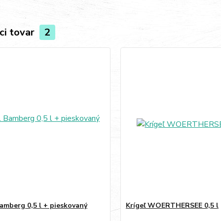
ci tovar
2
Bamberg 0,5 l + pieskovaný
Krígeľ WOERTHERSEE 0,5 l