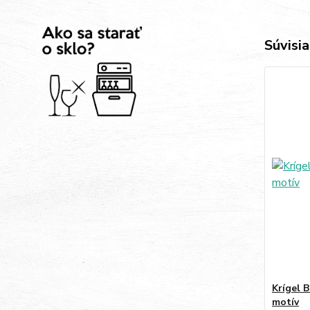
Súvisia
Krígel 
motív