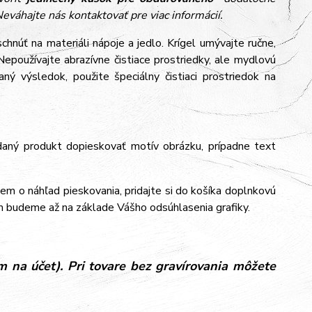
eváhajte nás kontaktovať pre viac informácií.
hnúť na materiáli nápoje a jedlo. Krígel umývajte ručne,
epoužívajte abrazívne čistiace prostriedky, ale mydlovú
ý výsledok, použite špeciálny čistiaci prostriedok na
aný produkt dopieskovať motív obrázku, prípadne text
jem o náhľad pieskovania, pridajte si do košíka doplnkovú
m budeme až na základe Vášho odsúhlasenia grafiky.
 na účet). Pri tovare bez gravírovania môžete