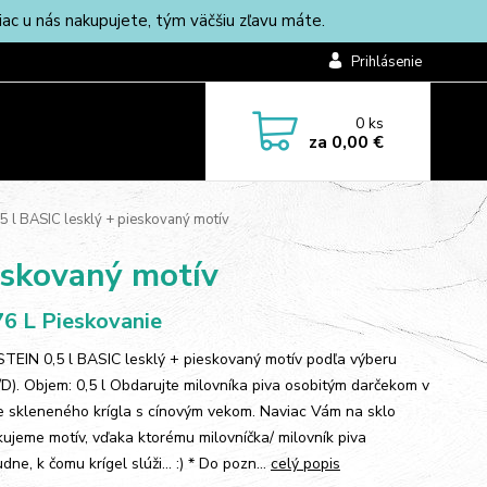
c u nás nakupujete, tým väčšiu zľavu máte.
Prihlásenie
0
ks
za
0,00 €
5 l BASIC lesklý + pieskovaný motív
ieskovaný motív
6 L Pieskovanie
 STEIN 0,5 l BASIC lesklý + pieskovaný motív podľa výberu
/D). Objem: 0,5 l Obdarujte milovníka piva osobitým darčekom v
 skleneného krígla s cínovým vekom. Naviac Vám na sklo
kujeme motív, vďaka ktorému milovníčka/ milovník piva
ne, k čomu krígel slúži... :) * Do pozn...
celý popis