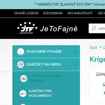
* VERNOSTNÝ ZĽAVOVÝ SYSTÉM * Vytvorte si 
GRAVÍR a DEKOR
B.BOHEMIAN
AKO NAKUPOVAŤ
OBC
Úvod
SVADOBNÉ POHÁRE
Kríg
DARČEKY NA MIERU
VÝROČNÉ POHÁRE -
JUBILEUM
DARČEKY PRE
HUDOBNÍKOV