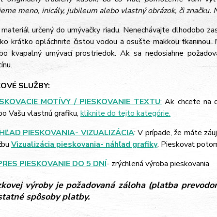
eme meno, inicály, jubileum alebo vlastný obrázok, či značku. N
e materiál určený do umývačky riadu. Nenechávajte dlhodobo zasc
ko krátko opláchnite čistou vodou a osušte mäkkou tkaninou. N
bo kvapalný umývací prostriedok. Ak sa nedosiahne požadovan
ínu.
OVÉ SLUŽBY:
ESKOVACIE MOTÍVY / PIESKOVANIE TEXTU
:
Ak chcete na d
bo Vašu vlastnú grafiku,
kliknite do tejto kategórie.
HĽAD PIESKOVANIA- VIZUALIZÁCIA
: V prípade, že máte záu
žbu
Vizualizácia pieskovania- náhľad grafiky
. Pieskovať poto
PRES PIESKOVANIE DO 5 DNÍ
- zrýchlená výroba pieskovania
kovej výroby je požadovaná záloha (platba prevodom
ostatné spôsoby platby.