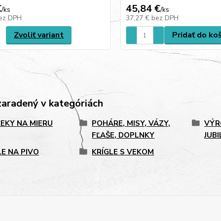
€
45,84 €
/
ks
/
ks
ez DPH
37,27 €
bez DPH
Zvoliť variant
Pridať do ko
zaradený v kategóriách
EKY NA MIERU
POHÁRE, MISY, VÁZY,
VÝR
FĽAŠE, DOPLNKY
JUB
LE NA PIVO
KRÍGLE S VEKOM