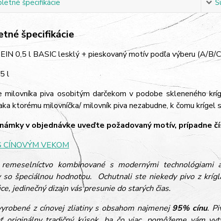
etné špecifikácie
S
tné špecifikácie
EIN 0,5 l BASIC lesklý + pieskovaný motív podľa výberu (A/B/C
5 l
e milovníka piva osobitým darčekom v podobe skleneného krí
aka ktorému milovníčka/ milovník piva nezabudne, k čomu krígel slúž
ámky v objednávke uveďte požadovaný motív, prípadne čís
S CÍNOVÝM VEKOM
 remeselníctvo kombinované s modernými technológiami a 
 so špeciálnou hodnotou. Ochutnali ste niekedy pivo z krí
ce, jedinečný dizajn vás presunie do starých čias.
vyrobené z cínovej zliatiny s obsahom najmenej
95% cínu
. P
ť originálny tradičný kúsok, ba čo viac, pomôžeme vám vyt