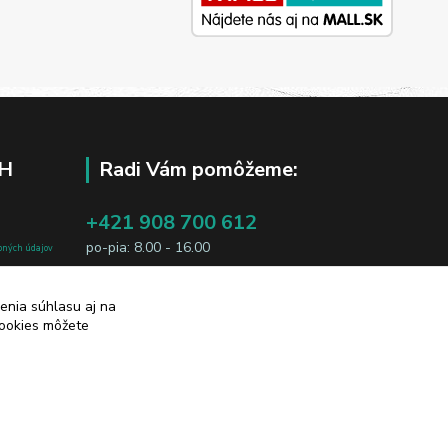
H
Radi Vám pomôžeme:
+421 908 700 612
po-pia: 8.00 - 16.00
bných údajov
j osobe, sú
business@jtf.sk
sobných údajov
enia súhlasu aj na
cookies môžete