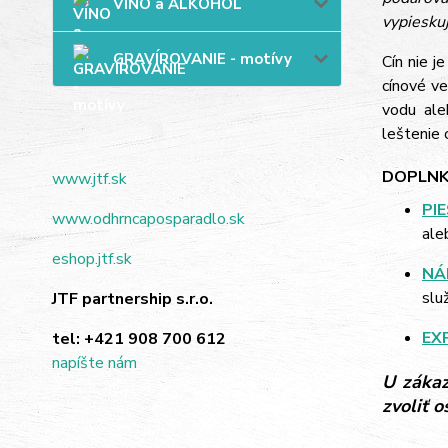
VÍNO a ALKOHOL
vypieskuj
GRAVÍROVANIE - motívy
Cín nie j
cínové ve
vodu ale
leštenie c
DOPLNK
www.jtf.sk
PI
www.odhrncaposparadlo.sk
ale
eshop.jtf.sk
NÁ
slu
JTF partnership s.r.o.
EX
tel:
+421 908 700 612
napíšte nám
U zákaz
zvoliť 