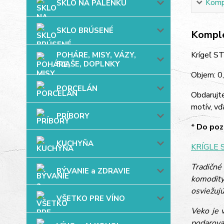
Kompl
SKLO NA PÁLENKU
SKLO BRÚSENÉ
Komple
Krígeľ ST
POHÁRE, MISY, VÁZY,
FĽAŠE, DOPLNKY
Objem: 0,
PORCELÁN
Obdarujt
motív, vď
PRÍBORY
*
Do pozn
KUCHYŇA
KRÍGLE 
Tradičné
BÝVANIE a ZDRAVIE
komodity
osviežujú
VŠETKO PRE VÍNO
Veko je 
podarova