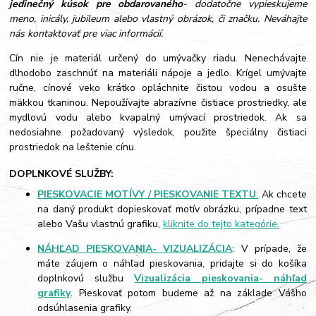
jedinečný kúsok pre obdarovaného
- dodatočne vypieskujeme
meno, inicály, jubileum alebo vlastný obrázok, či značku. Neváhajte
nás kontaktovať pre viac informácií.
Cín nie je materiál určený do umývačky riadu. Nenechávajte
dlhodobo zaschnúť na materiáli nápoje a jedlo. Krígel umývajte
ručne, cínové veko krátko opláchnite čistou vodou a osušte
mäkkou tkaninou. Nepoužívajte abrazívne čistiace prostriedky, ale
mydlovú vodu alebo kvapalný umývací prostriedok. Ak sa
nedosiahne požadovaný výsledok, použite špeciálny čistiaci
prostriedok na leštenie cínu.
DOPLNKOVÉ SLUŽBY:
PIESKOVACIE MOTÍVY / PIESKOVANIE TEXTU
:
Ak chcete
na daný produkt dopieskovať motív obrázku, prípadne text
alebo Vašu vlastnú grafiku,
kliknite do tejto kategórie.
NÁHĽAD PIESKOVANIA- VIZUALIZÁCIA
: V prípade, že
máte záujem o náhľad pieskovania, pridajte si do košíka
doplnkovú službu
Vizualizácia pieskovania- náhľad
grafiky
. Pieskovať potom budeme až na základe Vášho
odsúhlasenia grafiky.