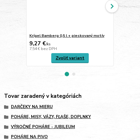
Krígel Bamberg 0,5 l + pieskovaný motív
Krígeľ WOER
9,27 €
45,84 €
/
ks
/
k
7,54 €
bez DPH
37,27 €
bez 
Zvoliť variant
Tovar zaradený v kategóriách
DARČEKY NA MIERU
POHÁRE, MISY, VÁZY, FĽAŠE, DOPLNKY
VÝROČNÉ POHÁRE - JUBILEUM
POHÁRE NA PIVO