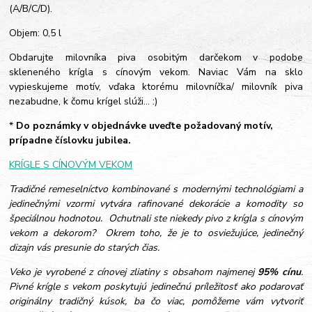
(A/B/C/D).
Objem: 0,5 l
Obdarujte milovníka piva osobitým darčekom v podobe
skleneného krígla s cínovým vekom. Naviac Vám na sklo
vypieskujeme motív, vďaka ktorému milovníčka/ milovník piva
nezabudne, k čomu krígel slúži... :)
*
Do poznámky v objednávke uveďte požadovaný motív,
prípadne číslovku jubilea.
KRÍGLE S CÍNOVÝM VEKOM
Tradičné remeselníctvo kombinované s modernými technológiami a
jedinečnými vzormi vytvára rafinované dekorácie a komodity so
špeciálnou hodnotou. Ochutnali ste niekedy pivo z krígla s cínovým
vekom a dekorom? Okrem toho, že je to osviežujúce, jedinečný
dizajn vás presunie do starých čias.
Veko je vyrobené z cínovej zliatiny s obsahom najmenej
95% cínu
.
Pivné krígle s vekom poskytujú jedinečnú príležitosť ako podarovať
originálny tradičný kúsok, ba čo viac, pomôžeme vám vytvoriť