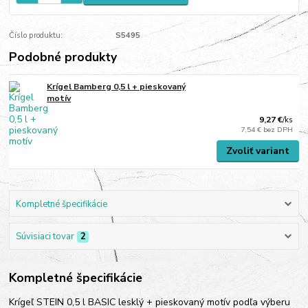
Číslo produktu:
S5495
Podobné produkty
Krígel Bamberg 0,5 l + pieskovaný
motív
9,27 €
/
ks
7,54 €
bez DPH
Zvoliť variant
Kompletné špecifikácie
Súvisiaci tovar
2
Kompletné špecifikácie
Krígeľ STEIN 0,5 l BASIC lesklý + pieskovaný motív podľa výberu