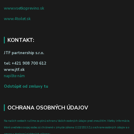
www.vsetkoprevino.sk
www.4toilet.sk
KONTAKT:
JTF partnership s.r.o.
tel:
+421 908 700 612
www.jtf.sk
napíšte nám
Odstúpiť od zmluvy tu
OCHRANA OSOBNÝCH ÚDAJOV
Na našich weboch ručíme za plnú ochranu Vašich osobných údajov pred zneužitím. Všetky informácie,
ktoré uvediete o svojej osobe, sú chránené v zmysle zákona č.122/2013 Z.z. o ochrane osobných údajov a o
zmene a doplnení niektorých zákonov.