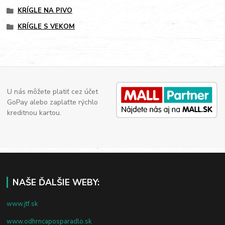
KRÍGLE NA PIVO
KRÍGLE S VEKOM
U nás môžete platiť cez účet
GoPay alebo zaplaťte rýchlo
kreditnou kartou.
NAŠE ĎALŠIE WEBY:
www.jtf.sk
www.odhrncaposparadlo.sk