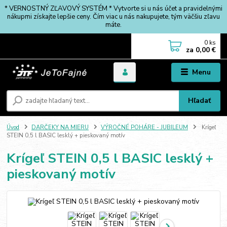
* VERNOSTNÝ ZĽAVOVÝ SYSTÉM * Vytvorte si u nás účet a pravidelnými
nákupmi získajte lepšie ceny. Čím viac u nás nakupujete, tým väčšiu zľavu
máte.
0
ks
za
0,00 €
Menu
Hľadať
Úvod
DARČEKY NA MIERU
VÝROČNÉ POHÁRE - JUBILEUM
Krígeľ
STEIN 0,5 l BASIC lesklý + pieskovaný motív
Krígeľ STEIN 0,5 l BASIC lesklý +
pieskovaný motív