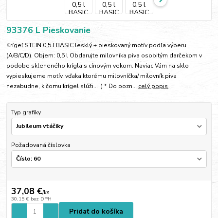
93376 L Pieskovanie
Krígeľ STEIN 0,5 l BASIC lesklý + pieskovaný motív podľa výberu
(A/B/C/D). Objem: 0,5 l Obdarujte milovníka piva osobitým darčekom v
podobe skleneného krígla s cínovým vekom. Naviac Vám na sklo
vypieskujeme motív, vďaka ktorému milovníčka/ milovník piva
nezabudne, k čomu krígel slúži... :) * Do pozn...
celý popis
Typ grafiky
Požadovaná číslovka
37,08 €
/
ks
30,15 €
bez DPH
Pridať do košíka