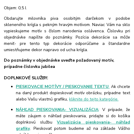
Objem: 0,5 l
Obdarujte milovníka piva osobitým darčekom v podobe
skleneného krígla s pekným hravým motívom. Naviac Vám na sklo
vypieskujeme motív s číslom narodenia oslávenca. Číslovku pri
objednávke napíšte do poznámky. Pozícia dekorácie sa môže
meniť- pre tento typ dekorácie odporúčame a štandardne
umiestňujeme dekor napravo od ucha krígla.
Do poznámky v objednávke uveďte požadovaný motív,
prípadne číslovku jubilea
DOPLNKOVÉ SLUŽBY:
PIESKOVACIE MOTÍVY / PIESKOVANIE TEXTU
:
Ak chcete
na daný produkt dopieskovať motív obrázku, prípadne text
alebo Vašu vlastnú grafiku,
kliknite do tejto kategórie.
NÁHĽAD PIESKOVANIA- VIZUALIZÁCIA
: V prípade, že
máte záujem o náhľad pieskovania, pridajte si do košíka
doplnkovú službu
Vizualizácia pieskovania- náhľad
grafiky
. Pieskovať potom budeme až na základe Vášho