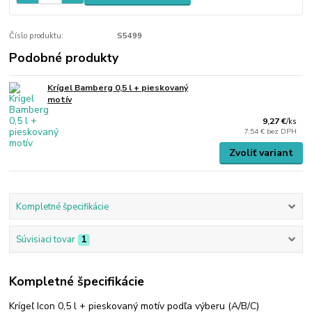
Číslo produktu:
S5499
Podobné produkty
Krígel Bamberg 0,5 l + pieskovaný
motív
9,27 €
/
ks
7,54 €
bez DPH
Zvoliť variant
Kompletné špecifikácie
Súvisiaci tovar
1
Kompletné špecifikácie
Krígeľ Icon 0,5 l + pieskovaný motív podľa výberu (A/B/C)