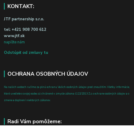
KONTAKT:
JTF partnership s.r.o.
tel:
+421 908 700 612
www.jtf.sk
napíšte nám
Odstúpiť od zmluvy tu
OCHRANA OSOBNÝCH ÚDAJOV
Na našich weboch ručíme za plnú ochranu Vašich osobných údajov pred zneužitím. Všetky informácie,
ktoré uvediete o svojej osobe, sú chránené v zmysle zákona č.122/2013 Z.z. o ochrane osobných údajov a o
zmene a doplnení niektorých zákonov.
Radi Vám pomôžeme: