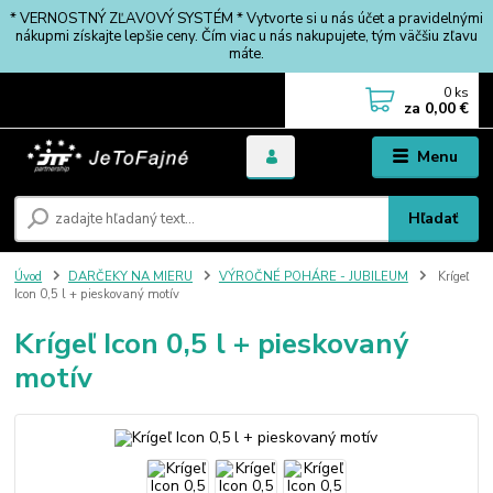
* VERNOSTNÝ ZĽAVOVÝ SYSTÉM * Vytvorte si u nás účet a pravidelnými
nákupmi získajte lepšie ceny. Čím viac u nás nakupujete, tým väčšiu zľavu
máte.
0
ks
za
0,00 €
Menu
Hľadať
Úvod
DARČEKY NA MIERU
VÝROČNÉ POHÁRE - JUBILEUM
Krígeľ
Icon 0,5 l + pieskovaný motív
Krígeľ Icon 0,5 l + pieskovaný
motív