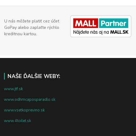
U nás môžete platiť cez účet
GoPay alebo zaplaťte rýchlo
kreditnou kartou.
NAŠE ĎALŠIE WEBY:
www.jtf.sk
www.odhrncaposparadlo.sk
www.vsetkoprevino.sk
www.4toilet.sk