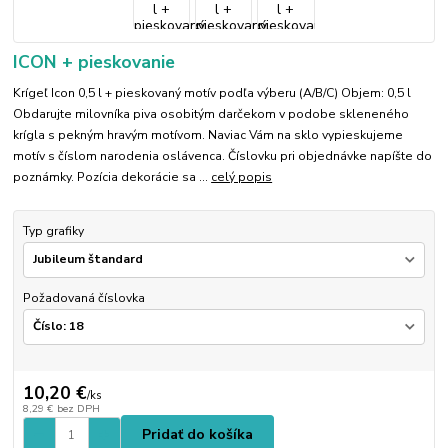
ICON + pieskovanie
Krígeľ Icon 0,5 l + pieskovaný motív podľa výberu (A/B/C) Objem: 0,5 l
Obdarujte milovníka piva osobitým darčekom v podobe skleneného
krígla s pekným hravým motívom. Naviac Vám na sklo vypieskujeme
motív s číslom narodenia oslávenca. Číslovku pri objednávke napíšte do
poznámky. Pozícia dekorácie sa ...
celý popis
Typ grafiky
Požadovaná číslovka
10,20 €
/
ks
8,29 €
bez DPH
Pridať do košíka