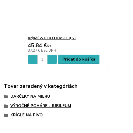
Krígeľ WOERTHERSEE 0,5 l
45,84 €
/
ks
37,27 €
bez DPH
Pridať do košíka
Tovar zaradený v kategóriách
DARČEKY NA MIERU
VÝROČNÉ POHÁRE - JUBILEUM
KRÍGLE NA PIVO