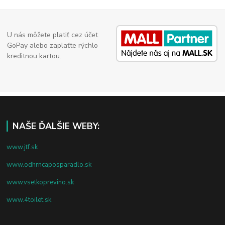
U nás môžete platiť cez účet
GoPay alebo zaplaťte rýchlo
kreditnou kartou.
NAŠE ĎALŠIE WEBY:
www.jtf.sk
www.odhrncaposparadlo.sk
www.vsetkoprevino.sk
www.4toilet.sk