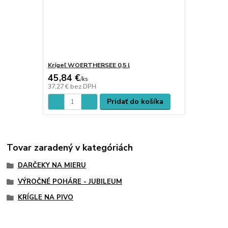
Krígeľ WOERTHERSEE 0,5 l
45,84 €
/
ks
37,27 €
bez DPH
Pridať do košíka
Tovar zaradený v kategóriách
DARČEKY NA MIERU
VÝROČNÉ POHÁRE - JUBILEUM
KRÍGLE NA PIVO