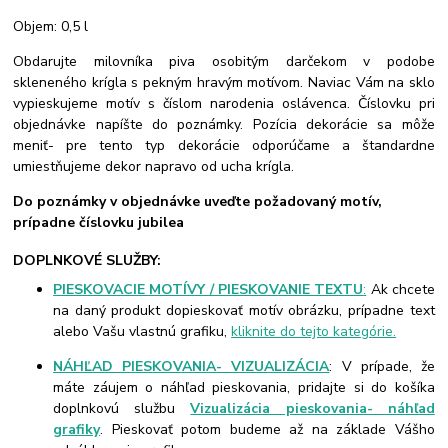
Objem: 0,5 l
Obdarujte milovníka piva osobitým darčekom v podobe
skleneného krígla s pekným hravým motívom. Naviac Vám na sklo
vypieskujeme motív s číslom narodenia oslávenca. Číslovku pri
objednávke napíšte do poznámky. Pozícia dekorácie sa môže
meniť- pre tento typ dekorácie odporúčame a štandardne
umiestňujeme dekor napravo od ucha krígla.
Do poznámky v objednávke uveďte požadovaný motív,
prípadne číslovku jubilea
DOPLNKOVÉ SLUŽBY:
PIESKOVACIE MOTÍVY / PIESKOVANIE TEXTU
:
Ak chcete
na daný produkt dopieskovať motív obrázku, prípadne text
alebo Vašu vlastnú grafiku,
kliknite do tejto kategórie.
NÁHĽAD PIESKOVANIA- VIZUALIZÁCIA
: V prípade, že
máte záujem o náhľad pieskovania, pridajte si do košíka
doplnkovú službu
Vizualizácia pieskovania- náhľad
grafiky
. Pieskovať potom budeme až na základe Vášho