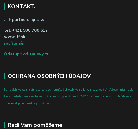
KONTAKT:
JTF partnership s.r.o.
tel:
+421 908 700 612
www.jtf.sk
napíšte nám
Odstúpiť od zmluvy tu
OCHRANA OSOBNÝCH ÚDAJOV
Na našich weboch ručíme za plnú ochranu Vašich osobných údajov pred zneužitím. Všetky informácie,
ktoré uvediete o svojej osobe, sú chránené v zmysle zákona č.122/2013 Z.z. o ochrane osobných údajov a o
zmene a doplnení niektorých zákonov.
Radi Vám pomôžeme: