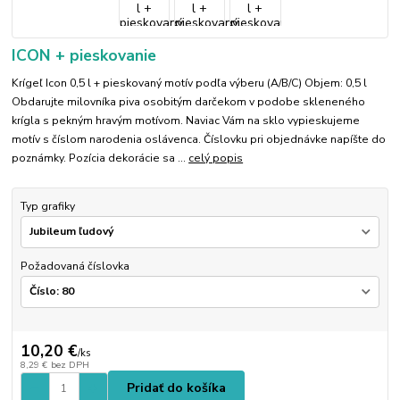
ICON + pieskovanie
Krígeľ Icon 0,5 l + pieskovaný motív podľa výberu (A/B/C) Objem: 0,5 l
Obdarujte milovníka piva osobitým darčekom v podobe skleneného
krígla s pekným hravým motívom. Naviac Vám na sklo vypieskujeme
motív s číslom narodenia oslávenca. Číslovku pri objednávke napíšte do
poznámky. Pozícia dekorácie sa ...
celý popis
Typ grafiky
Požadovaná číslovka
10,20 €
/
ks
8,29 €
bez DPH
Pridať do košíka