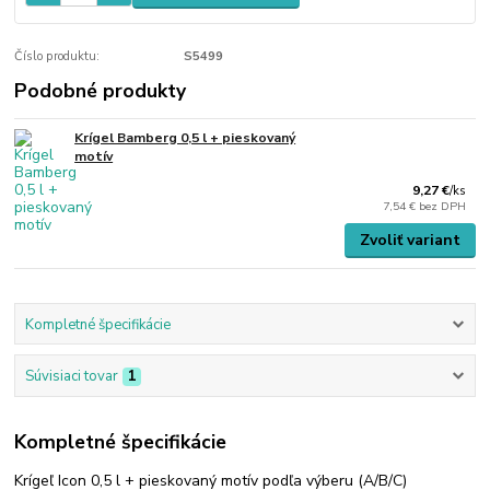
Číslo produktu:
S5499
Podobné produkty
Krígel Bamberg 0,5 l + pieskovaný
motív
9,27 €
/
ks
7,54 €
bez DPH
Zvoliť variant
Kompletné špecifikácie
Súvisiaci tovar
1
Kompletné špecifikácie
Krígeľ Icon 0,5 l + pieskovaný motív podľa výberu (A/B/C)