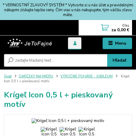
* VERNOSTNÝ ZĽAVOVÝ SYSTÉM * Vytvorte si u nás účet a pravidelnými
nákupmi získajte lepšie ceny. Čím viac u nás nakupujete, tým väčšiu zľavu
máte.
0
ks
za
0,00 €
Menu
Hľadať
Úvod
DARČEKY NA MIERU
VÝROČNÉ POHÁRE - JUBILEUM
Krígeľ
Icon 0,5 l + pieskovaný motív
Krígeľ Icon 0,5 l + pieskovaný
motív