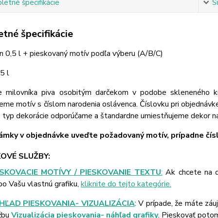
etné špecifikácie
S
tné špecifikácie
on 0,5 l + pieskovaný motív podľa výberu (A/B/C)
5 l
e milovníka piva osobitým darčekom v podobe skleneného 
eme motív s číslom narodenia oslávenca. Číslovku pri objednávk
o typ dekorácie odporúčame a štandardne umiestňujeme dekor na
mky v objednávke uveďte požadovaný motív, prípadne čísl
OVÉ SLUŽBY:
ESKOVACIE MOTÍVY / PIESKOVANIE TEXTU
:
Ak chcete na d
bo Vašu vlastnú grafiku,
kliknite do tejto kategórie.
HĽAD PIESKOVANIA- VIZUALIZÁCIA
: V prípade, že máte záu
žbu
Vizualizácia pieskovania- náhľad grafiky
. Pieskovať poto