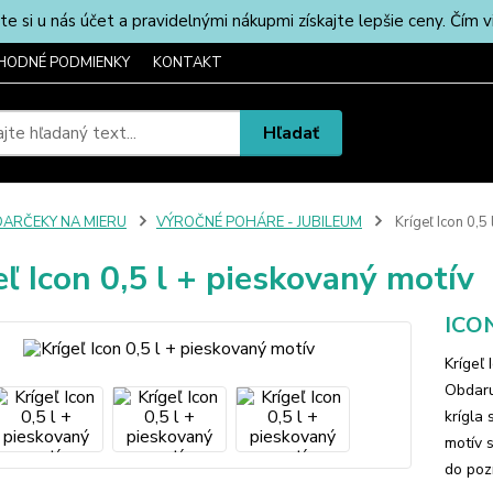
u nás účet a pravidelnými nákupmi získajte lepšie ceny. Čím via
HODNÉ PODMIENKY
KONTAKT
Hľadať
DARČEKY NA MIERU
VÝROČNÉ POHÁRE - JUBILEUM
Krígeľ Icon 0,5
eľ Icon 0,5 l + pieskovaný motív
ICON
Krígeľ 
Obdaru
krígla
motív 
do poz