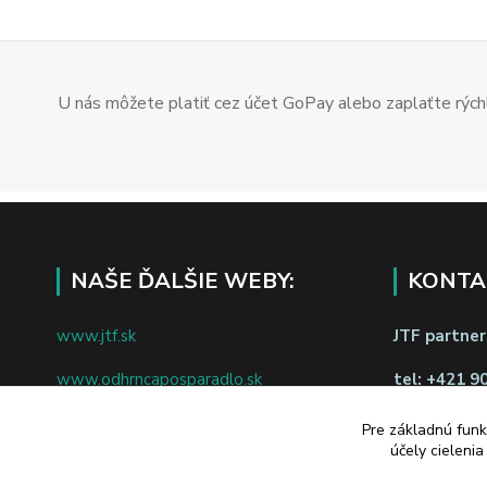
U nás môžete platiť cez účet GoPay alebo zaplaťte rýchl
NAŠE ĎALŠIE WEBY:
KONTA
www.jtf.sk
JTF partners
www.odhrncaposparadlo.sk
tel:
+421 9
www.jtf.sk
www.vsetkoprevino.sk
Pre základnú funk
napíšte nám
účely cieleni
www.4toilet.sk
Odstúpiť o