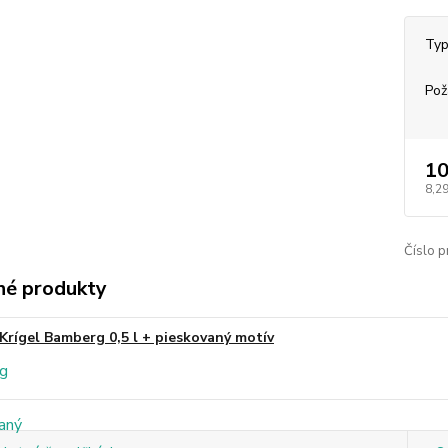
Typ
Pož
10
8,29
Číslo p
é produkty
Krígel Bamberg 0,5 l + pieskovaný motív