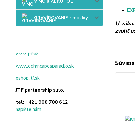
VÍNO a ALKOHOL
EX
GRAVÍROVANIE - motívy
U zákaz
zvoliť 
www.jtf.sk
Súvisia
www.odhrncaposparadlo.sk
eshop.jtf.sk
JTF partnership s.r.o.
tel:
+421 908 700 612
napíšte nám