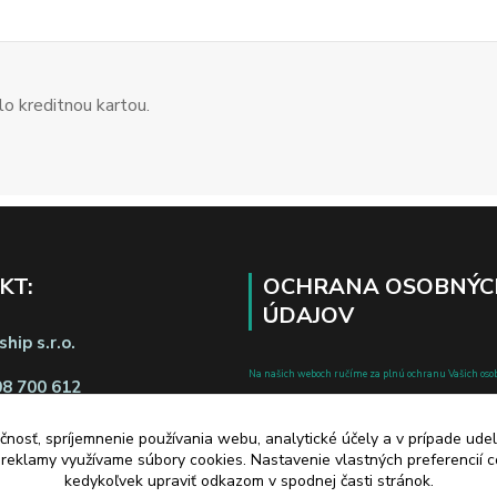
o kreditnou kartou.
KT:
OCHRANA OSOBNÝC
ÚDAJOV
hip s.r.o.
Na našich weboch ručíme za plnú ochranu Vašich oso
08 700 612
pred zneužitím. Všetky informácie, ktoré uvediete o svoje
chránené v zmysle zákona č.122/2013 Z.z. o ochrane o
čnosť, spríjemnenie používania webu, analytické účely a v prípade udel
a reklamy využívame súbory cookies. Nastavenie vlastných preferencií 
a o zmene a doplnení niektorých zákonov.
kedykoľvek upraviť odkazom v spodnej časti stránok.
d zmluvy tu