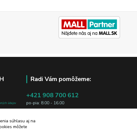
H
Radi Vám pomôžeme:
+421 908 700 612
po-pia: 8.00 - 16.00
bných údajov
j osobe, sú
business@jtf.sk
sobných údajov
enia súhlasu aj na
cookies môžete