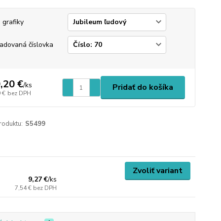
 grafiky
adovaná číslovka
,20 €
/
ks
Pridať do košíka
 €
bez DPH
roduktu:
S5499
Zvoliť variant
9,27 €
/
ks
7,54 €
bez DPH