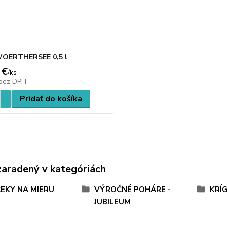
WOERTHERSEE 0,5 l
 €
/
ks
bez DPH
Pridať do košíka
zaradený v kategóriách
EKY NA MIERU
VÝROČNÉ POHÁRE -
KRÍ
JUBILEUM