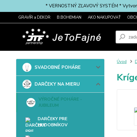
* VERNOSTNÝ ZĽAVOVÝ SYSTÉM * Vytvorte si 
GRAVÍR a DEKOR
B.BOHEMIAN
AKO NAKUPOVAŤ
OBC
Úvod
SVADOBNÉ POHÁRE
Kríg
DARČEKY NA MIERU
VÝROČNÉ POHÁRE -
JUBILEUM
DARČEKY PRE
HUDOBNÍKOV