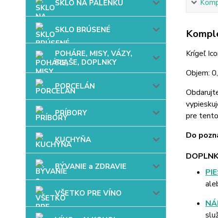
Kompl
SKLO NA PÁLENKU
SKLO BRÚSENÉ
Komple
Krígeľ Ic
POHÁRE, MISY, VÁZY,
FĽAŠE, DOPLNKY
Objem: 0,
PORCELÁN
Obdarujt
vypieskuj
PRÍBORY
pre tent
Do pozná
KUCHYŇA
DOPLNK
BÝVANIE a ZDRAVIE
PI
ale
VŠETKO PRE VÍNO
NÁ
slu