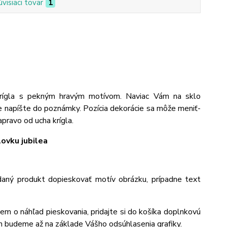
úvisiaci tovar
1
krígla s pekným hravým motívom. Naviac Vám na sklo
e napíšte do poznámky. Pozícia dekorácie sa môže meniť-
pravo od ucha krígla.
ovku jubilea
aný produkt dopieskovať motív obrázku, prípadne text
jem o náhľad pieskovania, pridajte si do košíka doplnkovú
m budeme až na základe Vášho odsúhlasenia grafiky.