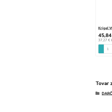
Krígeľ 
45,84
37,27 €
Tovar 
DARČ