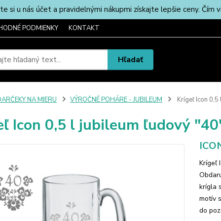
u nás účet a pravidelnými nákupmi získajte lepšie ceny. Čím via
HODNÉ PODMIENKY
KONTAKT
Hľadať
DARČEKY NA MIERU
VÝROČNÉ POHÁRE - JUBILEUM
Krígeľ Icon 0,5
eľ Icon 0,5 l jubileum ľudový "40
ICON
Krígeľ 
Obdaru
krígla
motív 
do poz