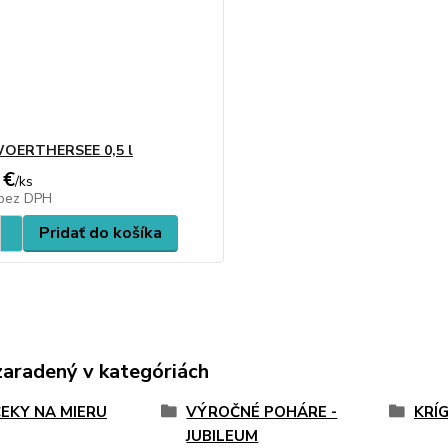
WOERTHERSEE 0,5 l
 €
/
ks
bez DPH
Pridať do košíka
zaradený v kategóriách
EKY NA MIERU
VÝROČNÉ POHÁRE -
KRÍ
JUBILEUM