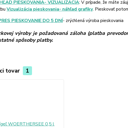
HĽAD PIESKOVANIA- VIZUALIZÁCIA
: V prípade, že máte záu
žbu
Vizualizácia pieskovania- náhľad grafiky
. Pieskovať poto
PRES PIESKOVANIE DO 5 DNÍ
- zrýchlená výroba pieskovania
kovej výroby je požadovaná záloha (platba prevodom
ostatné spôsoby platby.
ci tovar
1