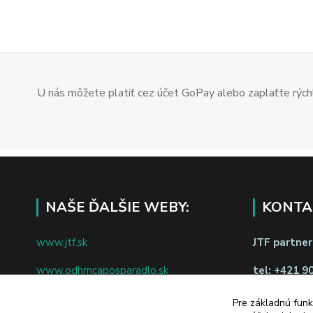
U nás môžete platiť cez účet GoPay alebo zaplaťte rýchl
NAŠE ĎALŠIE WEBY:
KONTA
www.jtf.sk
JTF partners
www.odhrncaposparadlo.sk
tel:
+421 9
www.jtf.sk
www.vsetkoprevino.sk
Pre základnú funk
napíšte nám