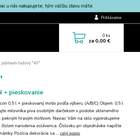
c u nás nakupujete, tým väčšiu zľavu máte.
Prihlásenie
0
ks
za
0,00 €
 l jubileum ľudový "40"
"
 + pieskovanie
Icon 0,5 l + pieskovaný motív podľa výberu (A/B/C) Objem: 0,5 l
jte milovníka piva osobitým darčekom v podobe skleneného
 s pekným hravým motívom. Naviac Vám na sklo vypieskujeme
s číslom narodenia oslávenca. Číslovku pri objednávke napíšte
námky. Pozícia dekorácie sa ...
celý popis