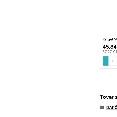
Krígeľ 
45,84
37,27 €
Tovar 
DARČ