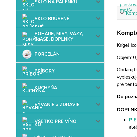
SKLO NA PÁLENKU
Kompl
SKLO BRÚSENÉ
Komple
POHÁRE, MISY, VÁZY,
FĽAŠE, DOPLNKY
Krígeľ Ic
PORCELÁN
Objem: 0,
Obdarujt
PRÍBORY
vypieskuj
pre tent
KUCHYŇA
Do pozná
BÝVANIE a ZDRAVIE
DOPLNK
PI
VŠETKO PRE VÍNO
ale