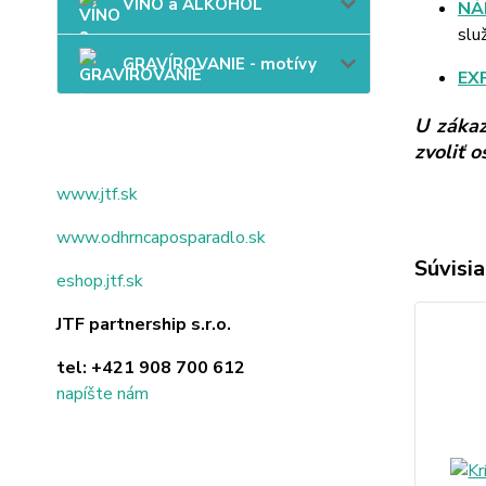
VÍNO a ALKOHOL
NÁ
slu
GRAVÍROVANIE - motívy
EX
U zákaz
zvoliť 
www.jtf.sk
www.odhrncaposparadlo.sk
Súvisia
eshop.jtf.sk
JTF partnership s.r.o.
tel:
+421 908 700 612
napíšte nám