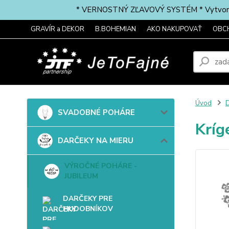
* VERNOSTNÝ ZĽAVOVÝ SYSTÉM * Vytvorte si 
GRAVÍR a DEKOR
B.BOHEMIAN
AKO NAKUPOVAŤ
OBC
Úvod
SVADOBNÉ POHÁRE
Kríg
DARČEKY NA MIERU
VÝROČNÉ POHÁRE -
JUBILEUM
DARČEKY PRE
HUDOBNÍKOV