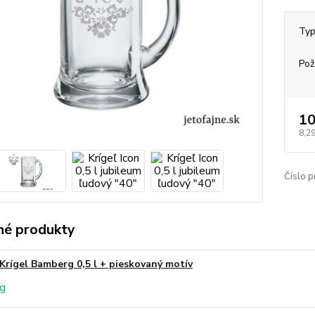
Typ
Pož
10
8,29
Číslo p
é produkty
Krígel Bamberg 0,5 l + pieskovaný motív