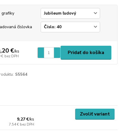
 grafiky
adovaná číslovka
,20 €
/
ks
Pridať do košíka
 €
bez DPH
roduktu:
S5564
Zvoliť variant
9,27 €
/
ks
7,54 €
bez DPH