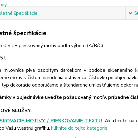
etné špecifikácie
S
tné špecifikácie
on 0,5 l + pieskovaný motív podľa výberu (A/B/C)
5 l
e milovníka piva osobitým darčekom v podobe skleneného 
eme motív s číslom narodenia oslávenca. Číslovku pri objednávk
o typ dekorácie odporúčame a štandardne umiestňujeme dekor na
mky v objednávke uveďte požadovaný motív, prípadne čísl
OVÉ SLUŽBY:
ESKOVACIE MOTÍVY / PIESKOVANIE TEXTU
:
Ak chcete na d
bo Vašu vlastnú grafiku,
kliknite do tejto kategórie.