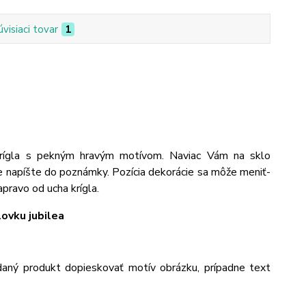
úvisiaci tovar
1
krígla s pekným hravým motívom. Naviac Vám na sklo
e napíšte do poznámky. Pozícia dekorácie sa môže meniť-
pravo od ucha krígla.
ovku jubilea
aný produkt dopieskovať motív obrázku, prípadne text