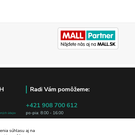
H
Radi Vám pomôžeme:
+421 908 700 612
po-pia: 8.00 - 16.00
bných údajov
j osobe, sú
business@jtf.sk
sobných údajov
enia súhlasu aj na