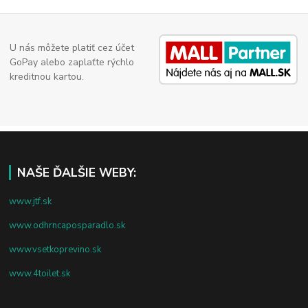
U nás môžete platiť cez účet
GoPay alebo zaplaťte rýchlo
kreditnou kartou.
NAŠE ĎALŠIE WEBY:
www.jtf.sk
www.odhrncaposparadlo.sk
www.vsetkoprevino.sk
www.4toilet.sk