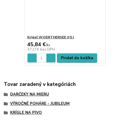
Krígeľ WOERTHERSEE 0,5 l
45,84 €
/
ks
37,27 €
bez DPH
Pridať do košíka
Tovar zaradený v kategóriách
DARČEKY NA MIERU
VÝROČNÉ POHÁRE - JUBILEUM
KRÍGLE NA PIVO