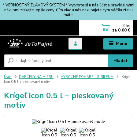
* VERNOSTNÝ ZĽAVOVÝ SYSTÉM * Vytvorte si u nás účet a pravidelnými
nákupmi získajte lepšie ceny. Čím viac u nás nakupujete, tým väčšiu zľavu
máte.
0
ks
za
0,00 €
Menu
Hľadať
Úvod
DARČEKY NA MIERU
VÝROČNÉ POHÁRE - JUBILEUM
Krígeľ
Icon 0,5 l + pieskovaný motív
Krígeľ Icon 0,5 l + pieskovaný
motív