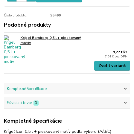
Číslo produktu:
S5499
Podobné produkty
Krígel Bamberg 0,5 l + pieskovaný
motív
9,27 €
/
ks
7,54 €
bez DPH
Zvoliť variant
Kompletné špecifikácie
Súvisiaci tovar
1
Kompletné špecifikácie
Krígeľ Icon 0,5 l + pieskovaný motív podľa výberu (A/B/C)