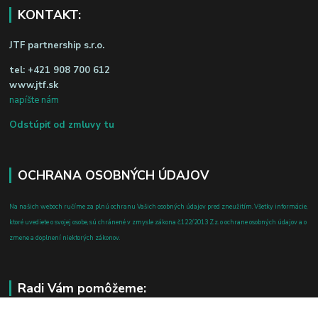
KONTAKT:
JTF partnership s.r.o.
tel:
+421 908 700 612
www.jtf.sk
napíšte nám
Odstúpiť od zmluvy tu
OCHRANA OSOBNÝCH ÚDAJOV
Na našich weboch ručíme za plnú ochranu Vašich osobných údajov pred zneužitím. Všetky informácie,
ktoré uvediete o svojej osobe, sú chránené v zmysle zákona č.122/2013 Z.z. o ochrane osobných údajov a o
zmene a doplnení niektorých zákonov.
Radi Vám pomôžeme: