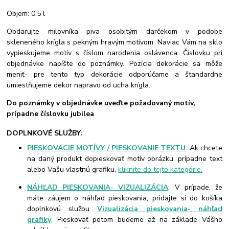
Objem: 0,5 l
Obdarujte milovníka piva osobitým darčekom v podobe
skleneného krígla s pekným hravým motívom. Naviac Vám na sklo
vypieskujeme motív s číslom narodenia oslávenca. Číslovku pri
objednávke napíšte do poznámky. Pozícia dekorácie sa môže
meniť- pre tento typ dekorácie odporúčame a štandardne
umiestňujeme dekor napravo od ucha krígla.
Do poznámky v objednávke uveďte požadovaný motív,
prípadne číslovku jubilea
DOPLNKOVÉ SLUŽBY:
PIESKOVACIE MOTÍVY / PIESKOVANIE TEXTU
:
Ak chcete
na daný produkt dopieskovať motív obrázku, prípadne text
alebo Vašu vlastnú grafiku,
kliknite do tejto kategórie.
NÁHĽAD PIESKOVANIA- VIZUALIZÁCIA
: V prípade, že
máte záujem o náhľad pieskovania, pridajte si do košíka
doplnkovú službu
Vizualizácia pieskovania- náhľad
grafiky
. Pieskovať potom budeme až na základe Vášho