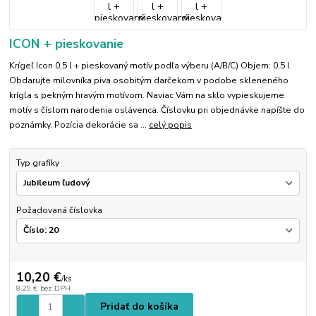
ICON + pieskovanie
Krígeľ Icon 0,5 l + pieskovaný motív podľa výberu (A/B/C) Objem: 0,5 l
Obdarujte milovníka piva osobitým darčekom v podobe skleneného
krígla s pekným hravým motívom. Naviac Vám na sklo vypieskujeme
motív s číslom narodenia oslávenca. Číslovku pri objednávke napíšte do
poznámky. Pozícia dekorácie sa ...
celý popis
Typ grafiky
Požadovaná číslovka
10,20 €
/
ks
8,29 €
bez DPH
Pridať do košíka