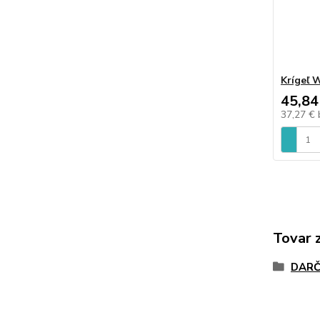
Krígeľ 
45,84
37,27 €
Tovar 
DARČ