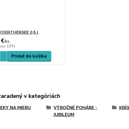
WOERTHERSEE 0,5 l
 €
/
ks
bez DPH
Pridať do košíka
zaradený v kategóriách
EKY NA MIERU
VÝROČNÉ POHÁRE -
KRÍ
JUBILEUM