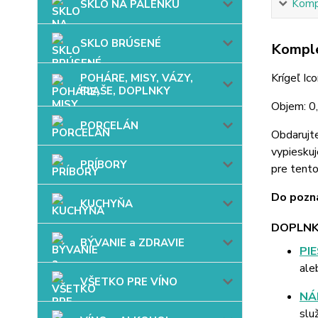
Kompl
SKLO NA PÁLENKU
SKLO BRÚSENÉ
Komple
Krígeľ Ic
POHÁRE, MISY, VÁZY,
FĽAŠE, DOPLNKY
Objem: 0,
PORCELÁN
Obdarujt
vypieskuj
PRÍBORY
pre tent
Do pozná
KUCHYŇA
DOPLNK
BÝVANIE a ZDRAVIE
PI
ale
VŠETKO PRE VÍNO
NÁ
slu