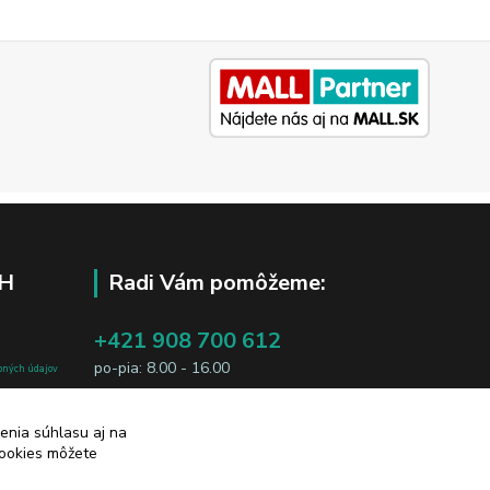
H
Radi Vám pomôžeme:
+421 908 700 612
po-pia: 8.00 - 16.00
bných údajov
j osobe, sú
business@jtf.sk
sobných údajov
enia súhlasu aj na
cookies môžete