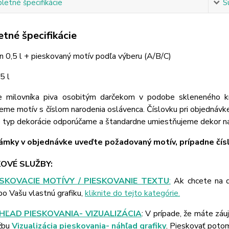
etné špecifikácie
S
tné špecifikácie
on 0,5 l + pieskovaný motív podľa výberu (A/B/C)
5 l
e milovníka piva osobitým darčekom v podobe skleneného 
eme motív s číslom narodenia oslávenca. Číslovku pri objednávk
o typ dekorácie odporúčame a štandardne umiestňujeme dekor na
mky v objednávke uveďte požadovaný motív, prípadne čísl
OVÉ SLUŽBY:
ESKOVACIE MOTÍVY / PIESKOVANIE TEXTU
:
Ak chcete na d
bo Vašu vlastnú grafiku,
kliknite do tejto kategórie.
HĽAD PIESKOVANIA- VIZUALIZÁCIA
: V prípade, že máte záu
žbu
Vizualizácia pieskovania- náhľad grafiky
. Pieskovať poto