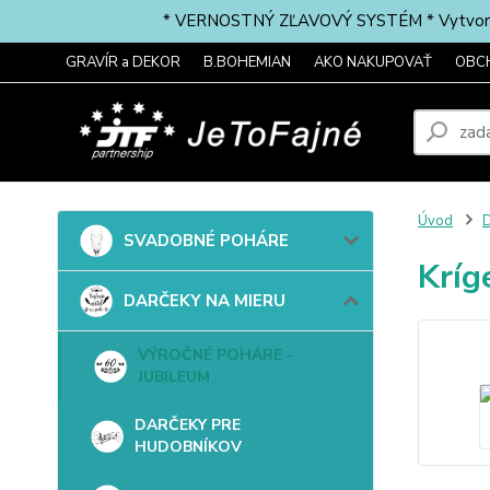
* VERNOSTNÝ ZĽAVOVÝ SYSTÉM * Vytvorte si 
GRAVÍR a DEKOR
B.BOHEMIAN
AKO NAKUPOVAŤ
OBC
Úvod
SVADOBNÉ POHÁRE
Kríg
DARČEKY NA MIERU
VÝROČNÉ POHÁRE -
JUBILEUM
DARČEKY PRE
HUDOBNÍKOV