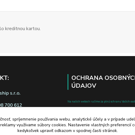
o kreditnou kartou.
KT:
OCHRANA OSOBNÝC
ÚDAJOV
hip s.r.o.
Na našich weboch ručíme za plnú ochranu Vašich oso
08 700 612
pred zneužitím. Všetky informácie, ktoré uvediete o svoje
chránené v zmysle zákona č.122/2013 Z.z. o ochrane o
čnosť, spríjemnenie používania webu, analytické účely a v prípade udel
a reklamy využívame súbory cookies. Nastavenie vlastných preferencií 
a o zmene a doplnení niektorých zákonov.
kedykoľvek upraviť odkazom v spodnej časti stránok.
d zmluvy tu