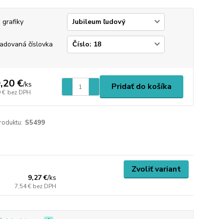
 grafiky
adovaná číslovka
,20 €
/
ks
Pridať do košíka
 €
bez DPH
roduktu:
S5499
Zvoliť variant
9,27 €
/
ks
7,54 €
bez DPH