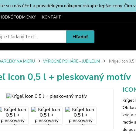
u nás účet a pravidelnými nákupmi získajte lepšie ceny. Čím via
HODNÉ PODMIENKY
KONTAKT
Hľadať
DARČEKY NA MIERU
VÝROČNÉ POHÁRE - JUBILEUM
Krígeľ Icon 0,5
eľ Icon 0,5 l + pieskovaný motív
ICON
Krígeľ 
Obdaru
krígla
motív 
do poz