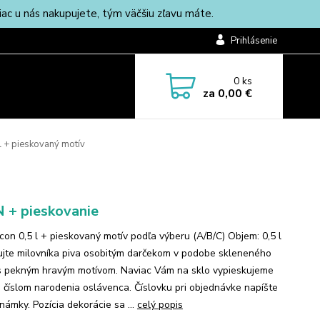
c u nás nakupujete, tým väčšiu zľavu máte.
Prihlásenie
0
ks
za
0,00 €
 l + pieskovaný motív
 + pieskovanie
Icon 0,5 l + pieskovaný motív podľa výberu (A/B/C) Objem: 0,5 l
jte milovníka piva osobitým darčekom v podobe skleneného
 s pekným hravým motívom. Naviac Vám na sklo vypieskujeme
s číslom narodenia oslávenca. Číslovku pri objednávke napíšte
námky. Pozícia dekorácie sa ...
celý popis