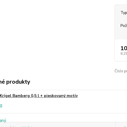
Typ
Pož
10
8,29
Číslo p
é produkty
Krígel Bamberg 0,5 l + pieskovaný motív