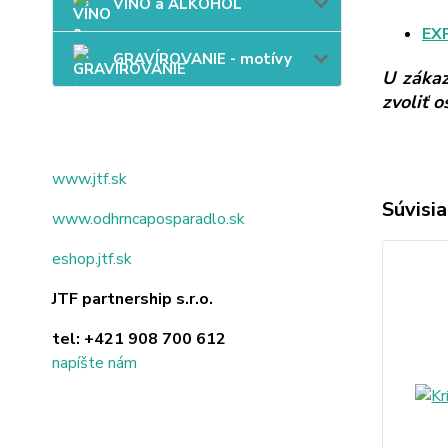
VÍNO a ALKOHOL
EX
GRAVÍROVANIE - motívy
U zákaz
zvoliť 
www.jtf.sk
Súvisia
www.odhrncaposparadlo.sk
eshop.jtf.sk
JTF partnership s.r.o.
tel:
+421 908 700 612
napíšte nám