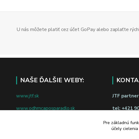
U nás môžete platiť cez účet GoPay alebo zaplaťte rýchl
NAŠE ĎALŠIE WEBY:
KONTA
www.jtf.sk
JTF partners
www.odhrncaposparadlo.sk
tel:
+421 9
www.jtf.sk
www.vsetkoprevino.sk
Pre základnú funk
napíšte nám
účely cieleni
www.4toilet.sk
Odstúpiť o