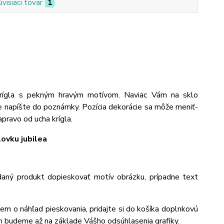
úvisiaci tovar
1
krígla s pekným hravým motívom. Naviac Vám na sklo
e napíšte do poznámky. Pozícia dekorácie sa môže meniť-
pravo od ucha krígla.
ovku jubilea
aný produkt dopieskovať motív obrázku, prípadne text
jem o náhľad pieskovania, pridajte si do košíka doplnkovú
m budeme až na základe Vášho odsúhlasenia grafiky.