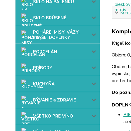
SKLO NA PÁLENKU
Kompl
SKLO BRÚSENÉ
Komple
POHÁRE, MISY, VÁZY,
FĽAŠE, DOPLNKY
Krígeľ Ic
PORCELÁN
Objem: 0,
Obdarujt
PRÍBORY
vypieskuj
pre tent
KUCHYŇA
Do pozná
BÝVANIE a ZDRAVIE
DOPLNK
PI
VŠETKO PRE VÍNO
ale