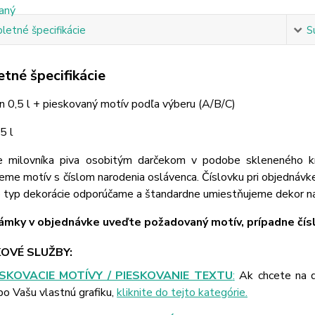
etné špecifikácie
S
tné špecifikácie
on 0,5 l + pieskovaný motív podľa výberu (A/B/C)
5 l
e milovníka piva osobitým darčekom v podobe skleneného 
eme motív s číslom narodenia oslávenca. Číslovku pri objednávk
o typ dekorácie odporúčame a štandardne umiestňujeme dekor na
mky v objednávke uveďte požadovaný motív, prípadne čísl
OVÉ SLUŽBY:
ESKOVACIE MOTÍVY / PIESKOVANIE TEXTU
:
Ak chcete na d
bo Vašu vlastnú grafiku,
kliknite do tejto kategórie.