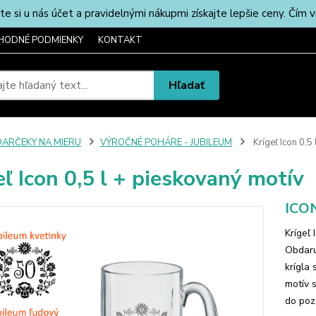
u nás účet a pravidelnými nákupmi získajte lepšie ceny. Čím via
HODNÉ PODMIENKY
KONTAKT
Hľadať
DARČEKY NA MIERU
VÝROČNÉ POHÁRE - JUBILEUM
Krígeľ Icon 0,5
eľ Icon 0,5 l + pieskovaný motív
ICON
Krígeľ 
Obdaru
krígla
motív 
do poz