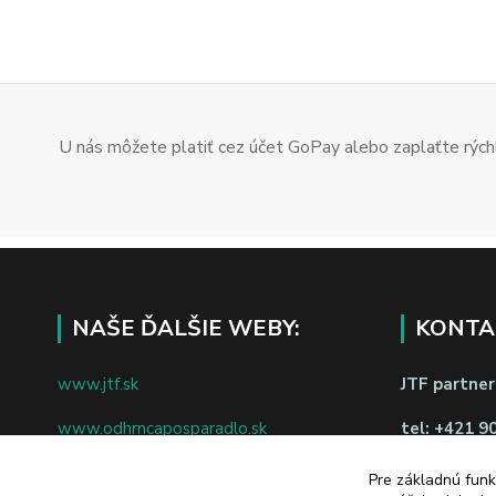
U nás môžete platiť cez účet GoPay alebo zaplaťte rýchl
NAŠE ĎALŠIE WEBY:
KONTA
www.jtf.sk
JTF partners
www.odhrncaposparadlo.sk
tel:
+421 9
www.jtf.sk
www.vsetkoprevino.sk
Pre základnú funk
napíšte nám