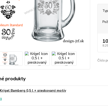
Typ
Pož
10
8,29
Číslo p
é produkty
Krígel Bamberg 0,5 l + pieskovaný motív