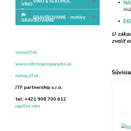
VÍNO a ALKOHOL
NÁ
slu
GRAVÍROVANIE - motívy
EX
U zákaz
zvoliť 
www.jtf.sk
www.odhrncaposparadlo.sk
Súvisia
eshop.jtf.sk
JTF partnership s.r.o.
tel:
+421 908 700 612
napíšte nám