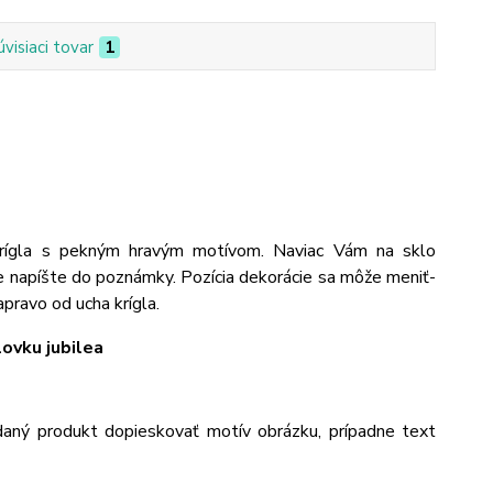
úvisiaci tovar
1
krígla s pekným hravým motívom. Naviac Vám na sklo
e napíšte do poznámky. Pozícia dekorácie sa môže meniť-
pravo od ucha krígla.
ovku jubilea
aný produkt dopieskovať motív obrázku, prípadne text