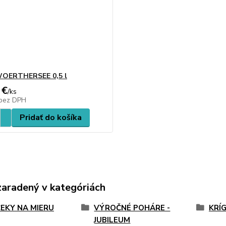
WOERTHERSEE 0,5 l
 €
/
ks
bez DPH
Pridať do košíka
zaradený v kategóriách
EKY NA MIERU
VÝROČNÉ POHÁRE -
KRÍ
JUBILEUM