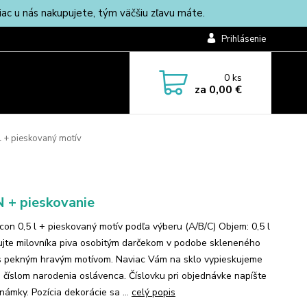
c u nás nakupujete, tým väčšiu zľavu máte.
Prihlásenie
0
ks
za
0,00 €
 l + pieskovaný motív
 + pieskovanie
Icon 0,5 l + pieskovaný motív podľa výberu (A/B/C) Objem: 0,5 l
jte milovníka piva osobitým darčekom v podobe skleneného
 s pekným hravým motívom. Naviac Vám na sklo vypieskujeme
s číslom narodenia oslávenca. Číslovku pri objednávke napíšte
námky. Pozícia dekorácie sa ...
celý popis