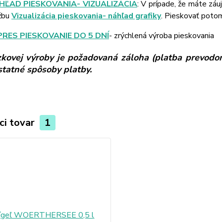
HĽAD PIESKOVANIA- VIZUALIZÁCIA
: V prípade, že máte záu
žbu
Vizualizácia pieskovania- náhľad grafiky
. Pieskovať poto
PRES PIESKOVANIE DO 5 DNÍ
- zrýchlená výroba pieskovania
kovej výroby je požadovaná záloha (platba prevodom
ostatné spôsoby platby.
ci tovar
1