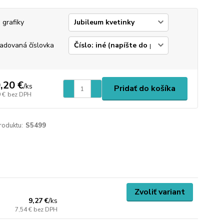
 grafiky
adovaná číslovka
,20 €
/
ks
Pridať do košíka
 €
bez DPH
roduktu:
S5499
Zvoliť variant
9,27 €
/
ks
7,54 €
bez DPH