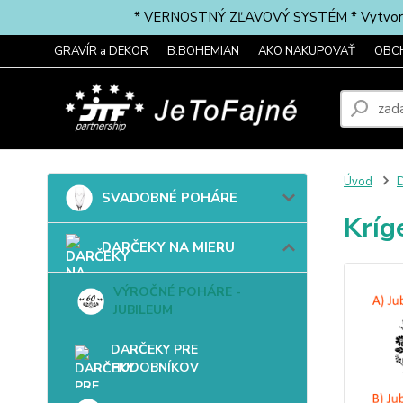
* VERNOSTNÝ ZĽAVOVÝ SYSTÉM * Vytvorte si 
GRAVÍR a DEKOR
B.BOHEMIAN
AKO NAKUPOVAŤ
OBC
Úvod
SVADOBNÉ POHÁRE
Kríg
DARČEKY NA MIERU
VÝROČNÉ POHÁRE -
JUBILEUM
DARČEKY PRE
HUDOBNÍKOV