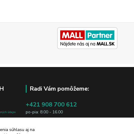
H
Radi Vám pomôžeme:
+421 908 700 612
po-pia: 8.00 - 16.00
bných údajov
j osobe, sú
business@jtf.sk
sobných údajov
enia súhlasu aj na