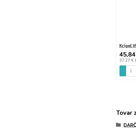
Krígeľ 
45,84
37,27 €
Tovar 
DARČ