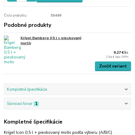
Číslo produktu:
S5499
Podobné produkty
Krígel Bamberg 0,5 l + pieskovaný
motív
9,27 €
/
ks
7,54 €
bez DPH
Zvoliť variant
Kompletné špecifikácie
Súvisiaci tovar
1
Kompletné špecifikácie
Krígeľ Icon 0,5 l + pieskovaný motív podľa výberu (A/B/C)