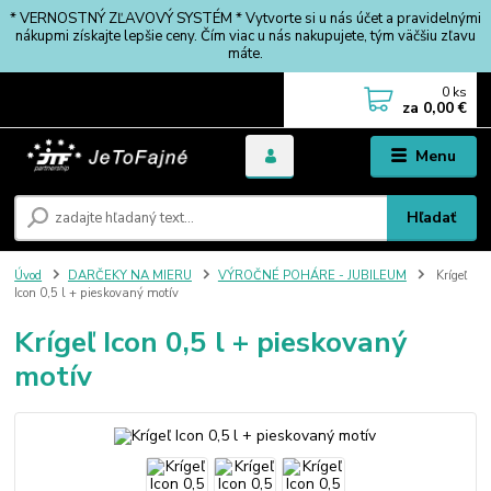
* VERNOSTNÝ ZĽAVOVÝ SYSTÉM * Vytvorte si u nás účet a pravidelnými
nákupmi získajte lepšie ceny. Čím viac u nás nakupujete, tým väčšiu zľavu
máte.
0
ks
za
0,00 €
Menu
Hľadať
Úvod
DARČEKY NA MIERU
VÝROČNÉ POHÁRE - JUBILEUM
Krígeľ
Icon 0,5 l + pieskovaný motív
Krígeľ Icon 0,5 l + pieskovaný
motív