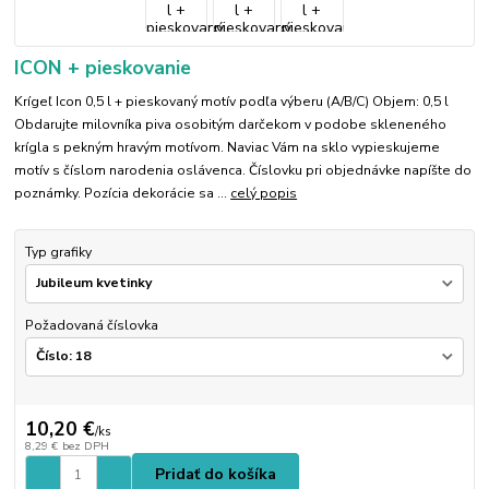
ICON + pieskovanie
Krígeľ Icon 0,5 l + pieskovaný motív podľa výberu (A/B/C) Objem: 0,5 l
Obdarujte milovníka piva osobitým darčekom v podobe skleneného
krígla s pekným hravým motívom. Naviac Vám na sklo vypieskujeme
motív s číslom narodenia oslávenca. Číslovku pri objednávke napíšte do
poznámky. Pozícia dekorácie sa ...
celý popis
Typ grafiky
Požadovaná číslovka
10,20 €
/
ks
8,29 €
bez DPH
Pridať do košíka