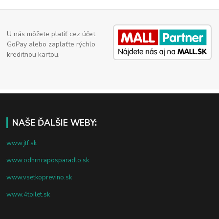
U nás môžete platiť cez účet
GoPay alebo zaplaťte rýchlo
kreditnou kartou.
NAŠE ĎALŠIE WEBY:
www.jtf.sk
www.odhrncaposparadlo.sk
www.vsetkoprevino.sk
www.4toilet.sk