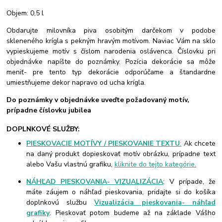
Objem: 0,5 l
Obdarujte milovníka piva osobitým darčekom v podobe
skleneného krígla s pekným hravým motívom. Naviac Vám na sklo
vypieskujeme motív s číslom narodenia oslávenca. Číslovku pri
objednávke napíšte do poznámky. Pozícia dekorácie sa môže
meniť- pre tento typ dekorácie odporúčame a štandardne
umiestňujeme dekor napravo od ucha krígla.
Do poznámky v objednávke uveďte požadovaný motív,
prípadne číslovku jubilea
DOPLNKOVÉ SLUŽBY:
PIESKOVACIE MOTÍVY / PIESKOVANIE TEXTU
:
Ak chcete
na daný produkt dopieskovať motív obrázku, prípadne text
alebo Vašu vlastnú grafiku,
kliknite do tejto kategórie.
NÁHĽAD PIESKOVANIA- VIZUALIZÁCIA
: V prípade, že
máte záujem o náhľad pieskovania, pridajte si do košíka
doplnkovú službu
Vizualizácia pieskovania- náhľad
grafiky
. Pieskovať potom budeme až na základe Vášho