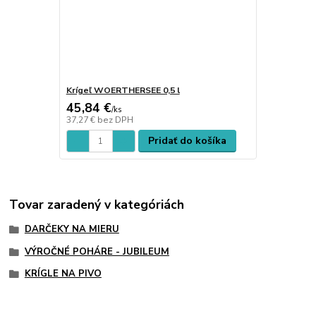
Krígeľ WOERTHERSEE 0,5 l
45,84 €
/
ks
37,27 €
bez DPH
Pridať do košíka
Tovar zaradený v kategóriách
DARČEKY NA MIERU
VÝROČNÉ POHÁRE - JUBILEUM
KRÍGLE NA PIVO