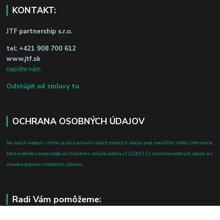
KONTAKT:
JTF partnership s.r.o.
tel:
+421 908 700 612
www.jtf.sk
napíšte nám
Odstúpiť od zmluvy tu
OCHRANA OSOBNÝCH ÚDAJOV
Na našich weboch ručíme za plnú ochranu Vašich osobných údajov pred zneužitím. Všetky informácie,
ktoré uvediete o svojej osobe, sú chránené v zmysle zákona č.122/2013 Z.z. o ochrane osobných údajov a o
zmene a doplnení niektorých zákonov.
Radi Vám pomôžeme: