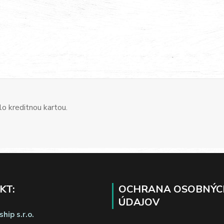
o kreditnou kartou.
KT:
OCHRANA OSOBNÝC
ÚDAJOV
hip s.r.o.