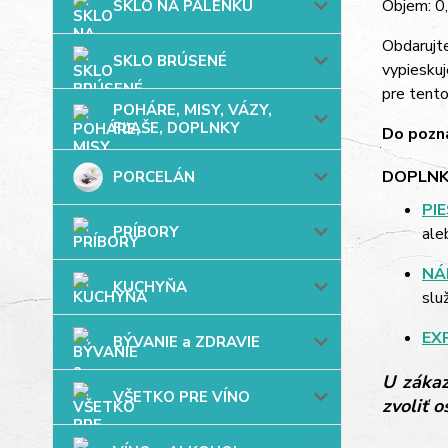
Objem: 0,
SKLO NA PÁLENKU
Obdarujt
SKLO BRÚSENÉ
vypieskuj
pre tent
POHÁRE, MISY, VÁZY,
FĽAŠE, DOPLNKY
Do pozná
DOPLNK
PORCELÁN
PI
PRÍBORY
ale
NÁ
KUCHYŇA
slu
EX
BÝVANIE a ZDRAVIE
U zákaz
VŠETKO PRE VÍNO
zvoliť 