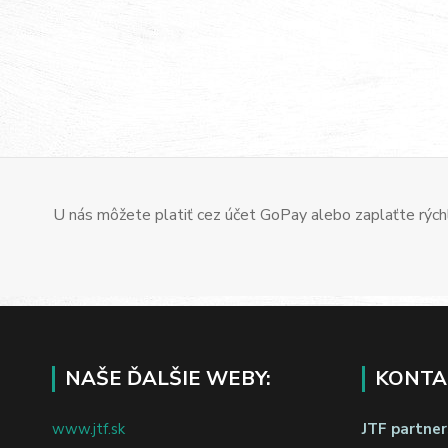
U nás môžete platiť cez účet GoPay alebo zaplaťte rýchl
NAŠE ĎALŠIE WEBY:
KONTA
www.jtf.sk
JTF partners