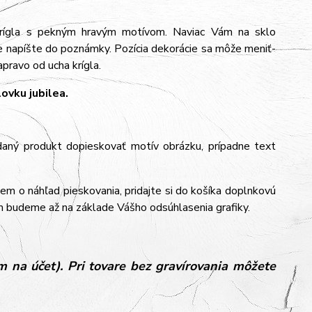
krígla s pekným hravým motívom. Naviac Vám na sklo
e napíšte do poznámky. Pozícia dekorácie sa môže meniť-
pravo od ucha krígla.
ovku jubilea.
aný produkt dopieskovať motív obrázku, prípadne text
jem o náhľad pieskovania, pridajte si do košíka doplnkovú
m budeme až na základe Vášho odsúhlasenia grafiky.
 na účet). Pri tovare bez gravírovania môžete