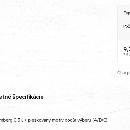
Typ
Pož
9,
7,54
Číslo p
tné špecifikácie
mberg 0,5 l + pieskovaný motív podľa výberu (A/B/C)