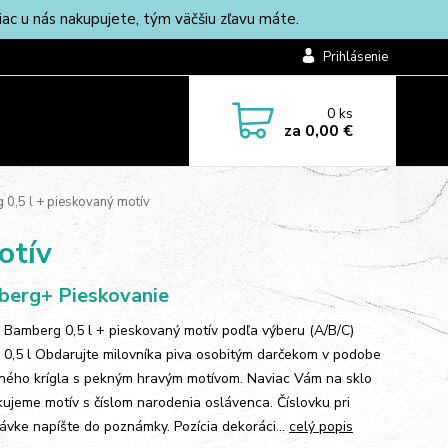
c u nás nakupujete, tým väčšiu zľavu máte.
Prihlásenie
0
ks
za
0,00 €
 0,5 l + pieskovaný motív
otív
erg+ Pieskovanie
 Bamberg 0,5 l + pieskovaný motív podľa výberu (A/B/C)
 0,5 l Obdarujte milovníka piva osobitým darčekom v podobe
ného krígla s pekným hravým motívom. Naviac Vám na sklo
kujeme motív s číslom narodenia oslávenca. Číslovku pri
ávke napíšte do poznámky. Pozícia dekoráci...
celý popis