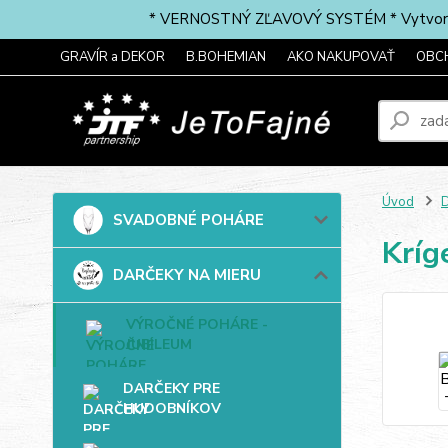
* VERNOSTNÝ ZĽAVOVÝ SYSTÉM * Vytvorte si 
GRAVÍR a DEKOR
B.BOHEMIAN
AKO NAKUPOVAŤ
OBC
Úvod
SVADOBNÉ POHÁRE
Kríg
DARČEKY NA MIERU
VÝROČNÉ POHÁRE -
JUBILEUM
DARČEKY PRE
HUDOBNÍKOV