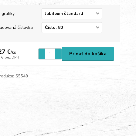
 grafiky
adovaná číslovka
27 €
/
ks
Pridať do košíka
 €
bez DPH
roduktu:
S5549