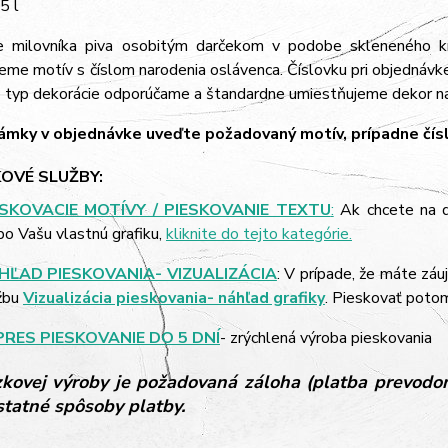
5 l
e milovníka piva osobitým darčekom v podobe skleneného 
eme motív s číslom narodenia oslávenca. Číslovku pri objednávk
o typ dekorácie odporúčame a štandardne umiestňujeme dekor na
mky v objednávke uveďte požadovaný motív, prípadne čísl
OVÉ SLUŽBY:
ESKOVACIE MOTÍVY / PIESKOVANIE TEXTU
:
Ak chcete na d
bo Vašu vlastnú grafiku,
kliknite do tejto kategórie.
HĽAD PIESKOVANIA- VIZUALIZÁCIA
: V prípade, že máte záu
žbu
Vizualizácia pieskovania- náhľad grafiky
. Pieskovať poto
PRES PIESKOVANIE DO 5 DNÍ
- zrýchlená výroba pieskovania
kovej výroby je požadovaná záloha (platba prevodom
ostatné spôsoby platby.