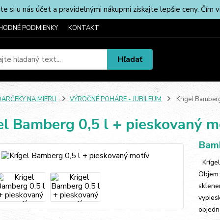
u nás účet a pravidelnými nákupmi získajte lepšie ceny. Čím via
HODNÉ PODMIENKY
KONTAKT
Hľadať
DARČEKY NA MIERU
VÝROČNÉ POHÁRE - JUBILEUM
Krígel Bamberg
el Bamberg 0,5 l + pieskovaný m
Bamb
Krígel
Objem:
sklene
vypies
objedn