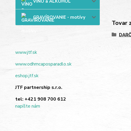
VÍNO a ALKOHOL
GRAVÍROVANIE - motívy
Tovar 
DARČ
www.jtf.sk
www.odhrncaposparadlo.sk
eshop.jtf.sk
JTF partnership s.r.o.
tel:
+421 908 700 612
napíšte nám