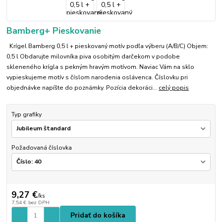
Bamberg+ Pieskovanie
Krígel Bamberg 0,5 l + pieskovaný motív podľa výberu (A/B/C) Objem:
0,5 l Obdarujte milovníka piva osobitým darčekom v podobe
skleneného krígla s pekným hravým motívom. Naviac Vám na sklo
vypieskujeme motív s číslom narodenia oslávenca. Číslovku pri
objednávke napíšte do poznámky. Pozícia dekoráci...
celý popis
Typ grafiky
Požadovaná číslovka
9,27 €
/
ks
7,54 €
bez DPH
Pridať do košíka