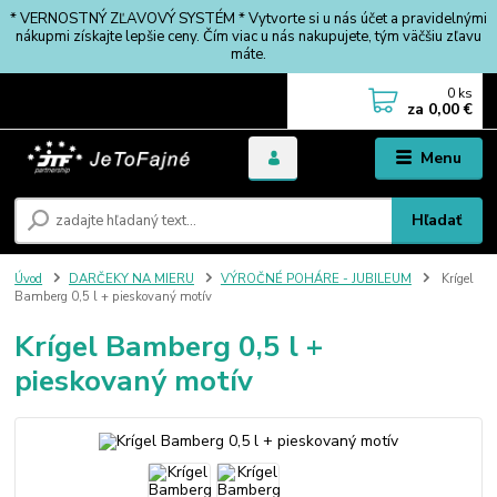
* VERNOSTNÝ ZĽAVOVÝ SYSTÉM * Vytvorte si u nás účet a pravidelnými
nákupmi získajte lepšie ceny. Čím viac u nás nakupujete, tým väčšiu zľavu
máte.
0
ks
za
0,00 €
Menu
Hľadať
Úvod
DARČEKY NA MIERU
VÝROČNÉ POHÁRE - JUBILEUM
Krígel
Bamberg 0,5 l + pieskovaný motív
Krígel Bamberg 0,5 l +
pieskovaný motív