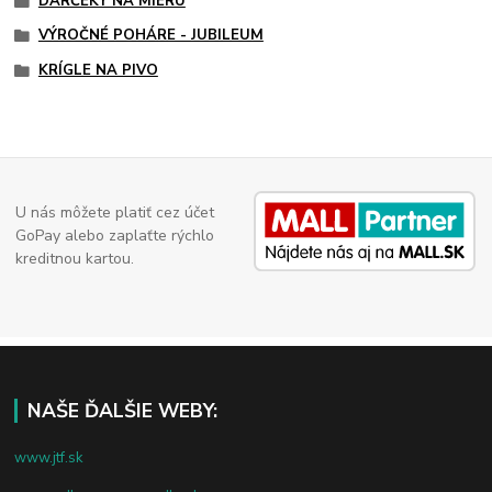
DARČEKY NA MIERU
VÝROČNÉ POHÁRE - JUBILEUM
KRÍGLE NA PIVO
U nás môžete platiť cez účet
GoPay alebo zaplaťte rýchlo
kreditnou kartou.
NAŠE ĎALŠIE WEBY:
www.jtf.sk