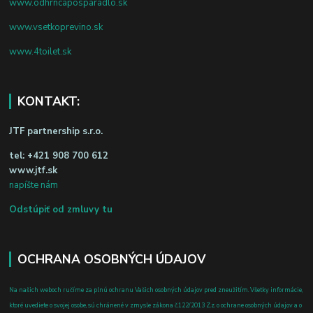
www.odhrncaposparadlo.sk
www.vsetkoprevino.sk
www.4toilet.sk
KONTAKT:
JTF partnership s.r.o.
tel:
+421 908 700 612
www.jtf.sk
napíšte nám
Odstúpiť od zmluvy tu
OCHRANA OSOBNÝCH ÚDAJOV
Na našich weboch ručíme za plnú ochranu Vašich osobných údajov pred zneužitím. Všetky informácie,
ktoré uvediete o svojej osobe, sú chránené v zmysle zákona č.122/2013 Z.z. o ochrane osobných údajov a o