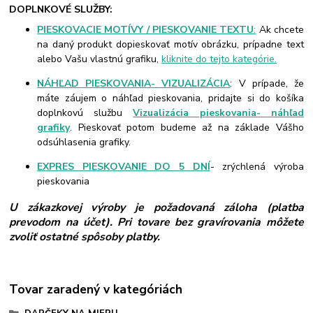
DOPLNKOVÉ SLUŽBY:
PIESKOVACIE MOTÍVY / PIESKOVANIE TEXTU
:
Ak chcete
na daný produkt dopieskovať motív obrázku, prípadne text
alebo Vašu vlastnú grafiku,
kliknite do tejto kategórie.
NÁHĽAD PIESKOVANIA- VIZUALIZÁCIA
: V prípade, že
máte záujem o náhľad pieskovania, pridajte si do košíka
doplnkovú službu
Vizualizácia pieskovania- náhľad
grafiky
. Pieskovať potom budeme až na základe Vášho
odsúhlasenia grafiky.
EXPRES PIESKOVANIE DO 5 DNÍ
- zrýchlená výroba
pieskovania
U zákazkovej výroby je požadovaná záloha (platba
prevodom na účet). Pri tovare bez gravírovania môžete
zvoliť ostatné spôsoby platby.
Tovar zaradený v kategóriách