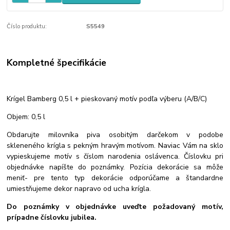
Číslo produktu:
S5549
Kompletné špecifikácie
Krígel Bamberg 0,5 l + pieskovaný motív podľa výberu (A/B/C)
Objem: 0,5 l
Obdarujte milovníka piva osobitým darčekom v podobe
skleneného krígla s pekným hravým motívom. Naviac Vám na sklo
vypieskujeme motív s číslom narodenia oslávenca. Číslovku pri
objednávke napíšte do poznámky. Pozícia dekorácie sa môže
meniť- pre tento typ dekorácie odporúčame a štandardne
umiestňujeme dekor napravo od ucha krígla.
Do poznámky v objednávke uveďte požadovaný motív,
prípadne číslovku jubilea.