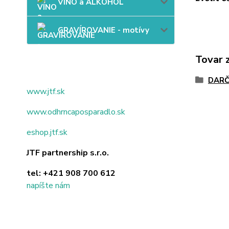
VÍNO a ALKOHOL
GRAVÍROVANIE - motívy
Tovar 
DARČ
www.jtf.sk
www.odhrncaposparadlo.sk
eshop.jtf.sk
JTF partnership s.r.o.
tel:
+421 908 700 612
napíšte nám