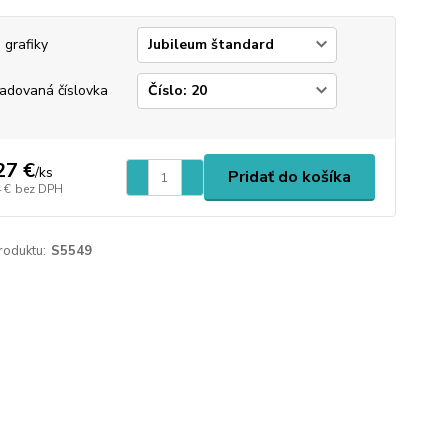
 grafiky
adovaná číslovka
27 €
/
ks
Pridať do košíka
 €
bez DPH
roduktu:
S5549