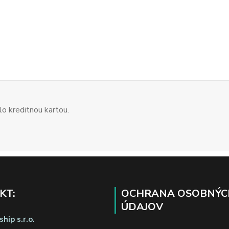
o kreditnou kartou.
KT:
OCHRANA OSOBNÝC
ÚDAJOV
hip s.r.o.