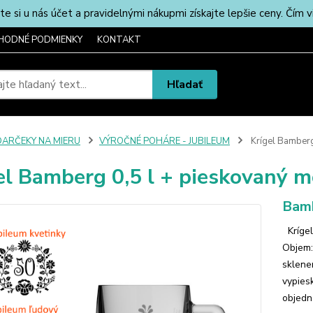
u nás účet a pravidelnými nákupmi získajte lepšie ceny. Čím via
HODNÉ PODMIENKY
KONTAKT
Hľadať
DARČEKY NA MIERU
VÝROČNÉ POHÁRE - JUBILEUM
Krígel Bamberg
el Bamberg 0,5 l + pieskovaný m
Bamb
Krígel
Objem:
sklene
vypies
objedn