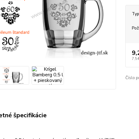
Typ
Pož
9,
7,54
Číslo p
tné špecifikácie