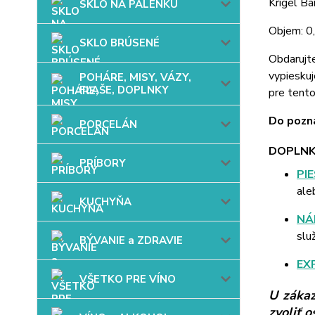
Krígel Ba
SKLO NA PÁLENKU
Objem: 0,
SKLO BRÚSENÉ
Obdarujt
vypieskuj
POHÁRE, MISY, VÁZY,
FĽAŠE, DOPLNKY
pre tent
Do pozná
PORCELÁN
DOPLNK
PRÍBORY
PI
ale
KUCHYŇA
NÁ
slu
BÝVANIE a ZDRAVIE
EX
VŠETKO PRE VÍNO
U zákaz
zvoliť 