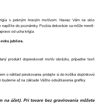
krígla s pekným hravým motívom. Naviac Vám na sklo
e napíšte do poznámky. Pozícia dekorácie sa môže meniť-
pravo od ucha krígla.
ovku jubilea.
aný produkt dopieskovať motív obrázku, prípadne text
jem o náhľad pieskovania, pridajte si do košíka doplnkovú
m budeme až na základe Vášho odsúhlasenia grafiky.
 na účet). Pri tovare bez gravírovania môžete