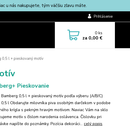
c u nás nakupujete, tým väčšiu zľavu máte.
Prihlásenie
0
ks
za
0,00 €
 0,5 l + pieskovaný motív
otív
erg+ Pieskovanie
 Bamberg 0,5 l + pieskovaný motív podľa výberu (A/B/C)
 0,5 l Obdarujte milovníka piva osobitým darčekom v podobe
ného krígla s pekným hravým motívom. Naviac Vám na sklo
kujeme motív s číslom narodenia oslávenca. Číslovku pri
ávke napíšte do poznámky. Pozícia dekoráci...
celý popis