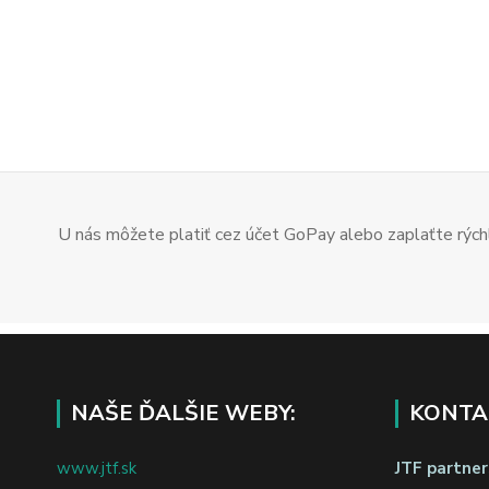
U nás môžete platiť cez účet GoPay alebo zaplaťte rýchl
NAŠE ĎALŠIE WEBY:
KONTA
www.jtf.sk
JTF partners