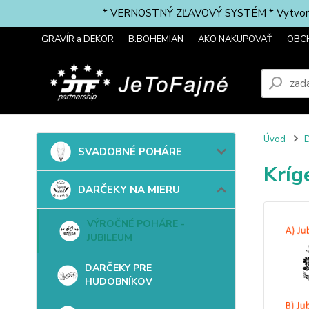
* VERNOSTNÝ ZĽAVOVÝ SYSTÉM * Vytvorte si 
GRAVÍR a DEKOR
B.BOHEMIAN
AKO NAKUPOVAŤ
OBC
Úvod
SVADOBNÉ POHÁRE
Kríg
DARČEKY NA MIERU
VÝROČNÉ POHÁRE -
JUBILEUM
DARČEKY PRE
HUDOBNÍKOV