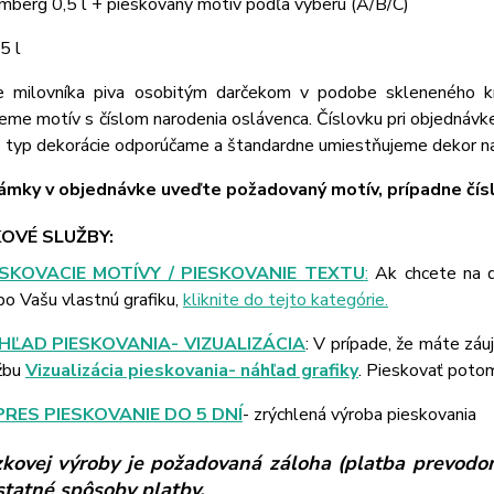
mberg 0,5 l + pieskovaný motív podľa výberu (A/B/C)
5 l
e milovníka piva osobitým darčekom v podobe skleneného 
eme motív s číslom narodenia oslávenca. Číslovku pri objednávk
o typ dekorácie odporúčame a štandardne umiestňujeme dekor na
mky v objednávke uveďte požadovaný motív, prípadne čísl
OVÉ SLUŽBY:
ESKOVACIE MOTÍVY / PIESKOVANIE TEXTU
:
Ak chcete na d
bo Vašu vlastnú grafiku,
kliknite do tejto kategórie.
HĽAD PIESKOVANIA- VIZUALIZÁCIA
: V prípade, že máte záu
žbu
Vizualizácia pieskovania- náhľad grafiky
. Pieskovať poto
PRES PIESKOVANIE DO 5 DNÍ
- zrýchlená výroba pieskovania
kovej výroby je požadovaná záloha (platba prevodom
ostatné spôsoby platby.