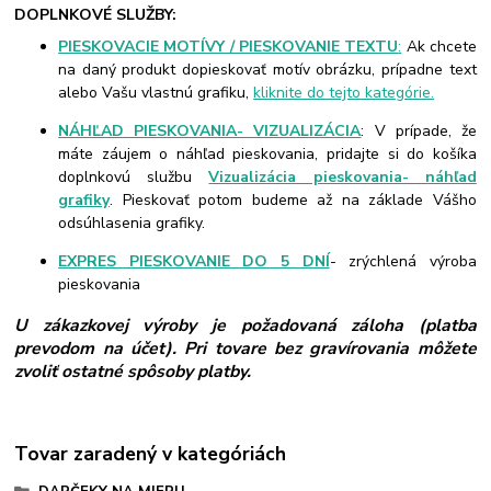
DOPLNKOVÉ SLUŽBY:
PIESKOVACIE MOTÍVY / PIESKOVANIE TEXTU
:
Ak chcete
na daný produkt dopieskovať motív obrázku, prípadne text
alebo Vašu vlastnú grafiku,
kliknite do tejto kategórie.
NÁHĽAD PIESKOVANIA- VIZUALIZÁCIA
: V prípade, že
máte záujem o náhľad pieskovania, pridajte si do košíka
doplnkovú službu
Vizualizácia pieskovania- náhľad
grafiky
. Pieskovať potom budeme až na základe Vášho
odsúhlasenia grafiky.
EXPRES PIESKOVANIE DO 5 DNÍ
- zrýchlená výroba
pieskovania
U zákazkovej výroby je požadovaná záloha (platba
prevodom na účet). Pri tovare bez gravírovania môžete
zvoliť ostatné spôsoby platby.
Tovar zaradený v kategóriách