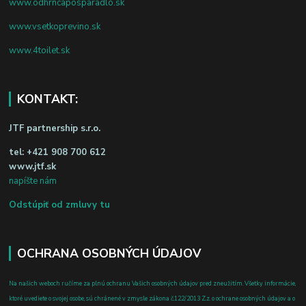
www.odhrncaposparadlo.sk
www.vsetkoprevino.sk
www.4toilet.sk
KONTAKT:
JTF partnership s.r.o.
tel:
+421 908 700 612
www.jtf.sk
napíšte nám
Odstúpiť od zmluvy tu
OCHRANA OSOBNÝCH ÚDAJOV
Na našich weboch ručíme za plnú ochranu Vašich osobných údajov pred zneužitím. Všetky informácie,
ktoré uvediete o svojej osobe, sú chránené v zmysle zákona č.122/2013 Z.z. o ochrane osobných údajov a o