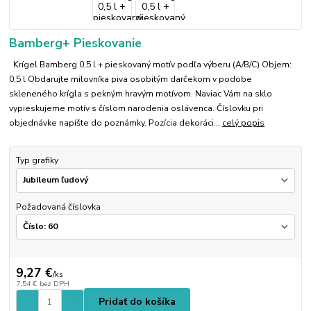
Bamberg+ Pieskovanie
Krígel Bamberg 0,5 l + pieskovaný motív podľa výberu (A/B/C) Objem:
0,5 l Obdarujte milovníka piva osobitým darčekom v podobe
skleneného krígla s pekným hravým motívom. Naviac Vám na sklo
vypieskujeme motív s číslom narodenia oslávenca. Číslovku pri
objednávke napíšte do poznámky. Pozícia dekoráci...
celý popis
Typ grafiky
Požadovaná číslovka
9,27 €
/
ks
7,54 €
bez DPH
Pridať do košíka