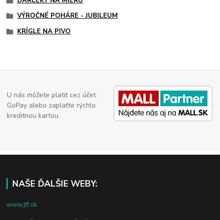
DARČEKY NA MIERU
VÝROČNÉ POHÁRE - JUBILEUM
KRÍGLE NA PIVO
U nás môžete platiť cez účet
GoPay alebo zaplaťte rýchlo
kreditnou kartou.
NAŠE ĎALŠIE WEBY:
www.jtf.sk