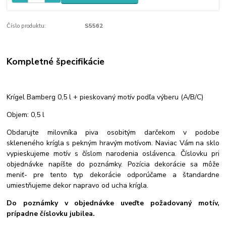
Číslo produktu:
S5562
Kompletné špecifikácie
Krígel Bamberg 0,5 l + pieskovaný motív podľa výberu (A/B/C)
Objem: 0,5 l
Obdarujte milovníka piva osobitým darčekom v podobe
skleneného krígla s pekným hravým motívom. Naviac Vám na sklo
vypieskujeme motív s číslom narodenia oslávenca. Číslovku pri
objednávke napíšte do poznámky. Pozícia dekorácie sa môže
meniť- pre tento typ dekorácie odporúčame a štandardne
umiestňujeme dekor napravo od ucha krígla.
Do poznámky v objednávke uveďte požadovaný motív,
prípadne číslovku jubilea.