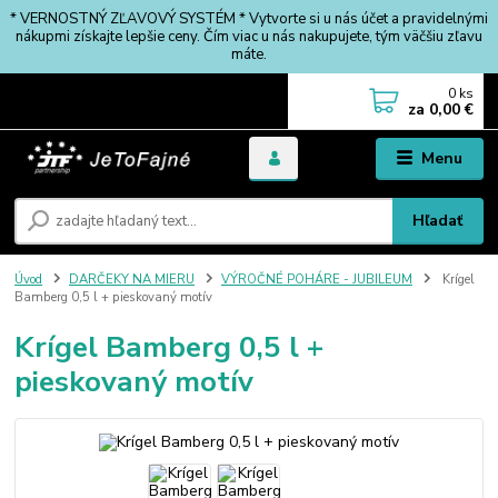
* VERNOSTNÝ ZĽAVOVÝ SYSTÉM * Vytvorte si u nás účet a pravidelnými
nákupmi získajte lepšie ceny. Čím viac u nás nakupujete, tým väčšiu zľavu
máte.
0
ks
za
0,00 €
Menu
Hľadať
Úvod
DARČEKY NA MIERU
VÝROČNÉ POHÁRE - JUBILEUM
Krígel
Bamberg 0,5 l + pieskovaný motív
Krígel Bamberg 0,5 l +
pieskovaný motív