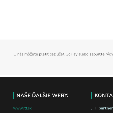
U nás môžete platiť cez účet GoPay alebo zaplaťte rýchl
NAŠE ĎALŠIE WEBY:
KONTA
www.jtf.sk
JTF partners