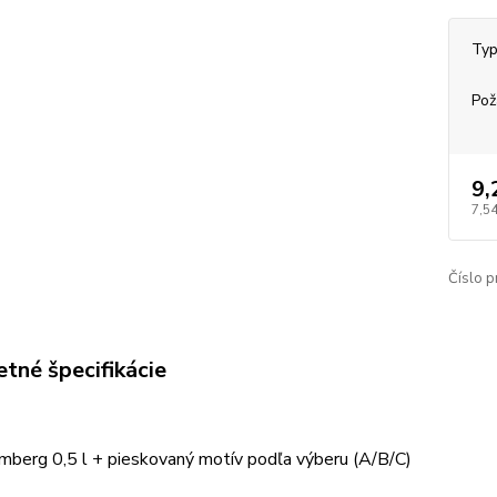
Typ
Pož
9,
7,54
Číslo p
tné špecifikácie
mberg 0,5 l + pieskovaný motív podľa výberu (A/B/C)