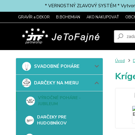
* VERNOSTNÝ ZĽAVOVÝ SYSTÉM * Vytvorte si 
GRAVÍR a DEKOR
B.BOHEMIAN
AKO NAKUPOVAŤ
OBC
Úvod
SVADOBNÉ POHÁRE
Kríg
DARČEKY NA MIERU
VÝROČNÉ POHÁRE -
JUBILEUM
DARČEKY PRE
HUDOBNÍKOV