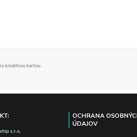
o kreditnou kartou.
KT:
OCHRANA OSOBNÝC
ÚDAJOV
hip s.r.o.