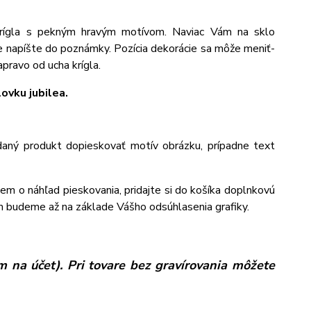
krígla s pekným hravým motívom. Naviac Vám na sklo
e napíšte do poznámky. Pozícia dekorácie sa môže meniť-
pravo od ucha krígla.
ovku jubilea.
aný produkt dopieskovať motív obrázku, prípadne text
jem o náhľad pieskovania, pridajte si do košíka doplnkovú
m budeme až na základe Vášho odsúhlasenia grafiky.
 na účet). Pri tovare bez gravírovania môžete