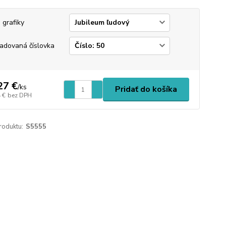
 grafiky
adovaná číslovka
27 €
/
ks
Pridať do košíka
 €
bez DPH
roduktu:
S5555