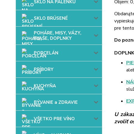
Objem: 0,
SKLO NA PÁLENKU
Obdarujt
SKLO BRÚSENÉ
vypieskuj
pre tent
POHÁRE, MISY, VÁZY,
FĽAŠE, DOPLNKY
Do pozná
DOPLNK
PORCELÁN
PI
PRÍBORY
ale
NÁ
KUCHYŇA
slu
EX
BÝVANIE a ZDRAVIE
U zákaz
VŠETKO PRE VÍNO
zvoliť 