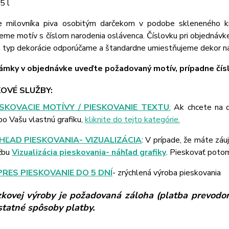
5 l
e milovníka piva osobitým darčekom v podobe skleneného 
eme motív s číslom narodenia oslávenca. Číslovku pri objednávk
o typ dekorácie odporúčame a štandardne umiestňujeme dekor na
mky v objednávke uveďte požadovaný motív, prípadne čísl
OVÉ SLUŽBY:
ESKOVACIE MOTÍVY / PIESKOVANIE TEXTU
:
Ak chcete na d
bo Vašu vlastnú grafiku,
kliknite do tejto kategórie.
HĽAD PIESKOVANIA- VIZUALIZÁCIA
: V prípade, že máte záu
žbu
Vizualizácia pieskovania- náhľad grafiky
. Pieskovať poto
PRES PIESKOVANIE DO 5 DNÍ
- zrýchlená výroba pieskovania
kovej výroby je požadovaná záloha (platba prevodom
ostatné spôsoby platby.