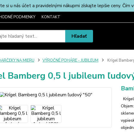
u nás účet a pravidelnými nákupmi získajte lepšie ceny. Čím via
HODNÉ PODMIENKY
KONTAKT
Hľadať
DARČEKY NA MIERU
VÝROČNÉ POHÁRE - JUBILEUM
Krígel Bamberg 
el Bamberg 0,5 l jubileum ľudov
Bamb
Krígel
Objem:
sklene
vypies
objedn