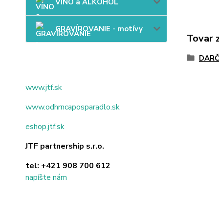
VÍNO a ALKOHOL
GRAVÍROVANIE - motívy
Tovar 
DARČ
www.jtf.sk
www.odhrncaposparadlo.sk
eshop.jtf.sk
JTF partnership s.r.o.
tel:
+421 908 700 612
napíšte nám