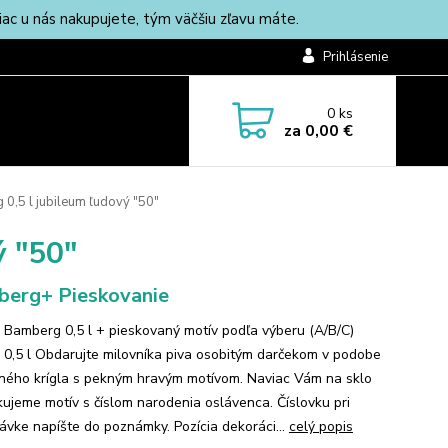
c u nás nakupujete, tým väčšiu zľavu máte.
Prihlásenie
0
ks
za
0,00 €
0,5 l jubileum ľudový "50"
ý "50"
erg+ Pieskovanie
 Bamberg 0,5 l + pieskovaný motív podľa výberu (A/B/C)
 0,5 l Obdarujte milovníka piva osobitým darčekom v podobe
ného krígla s pekným hravým motívom. Naviac Vám na sklo
kujeme motív s číslom narodenia oslávenca. Číslovku pri
ávke napíšte do poznámky. Pozícia dekoráci...
celý popis